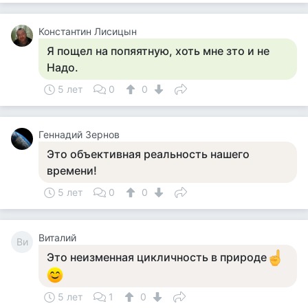
Константин Лисицын
Я пощел на попяятную, хоть мне зто и не
Надо.
5 лет
0
0
Геннадий Зернов
Это объективная реальность нашего
времени!
5 лет
0
0
Виталий
Ви
Это неизменная цикличность в природе
5 лет
1
0