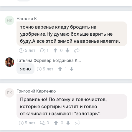
Наталья К
НК
точно варенье кладу бродить на
удобрение.Ну думаю больше варить не
буду.А все этой зимой на варенье налегли.
5 лет
1
0
Татьяна Форевер Богданова Картина Дали Пять Минут До Пробуждения Или Кормежки Кошек
ясно
5 лет
1
Григорий Карпенко
ГК
Правильно! По этому и говночистов,
которые сортиры чистят и говно
откачивают называют: "золотарь".
5 лет
0
0