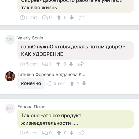
Скорее- даже просто работа на унитаз.и
так всю жизнь..
5 лет
0
0
Valeriy Sonin
VS
говнО нужнО чтобы делать потом добрО -
КАК УДОБРЕНИЕ
5 лет
1
0
Татьяна Форевер Богданова Картина Дали Пять Минут До Пробуждения Или Кормежки Кошек
конечно
5 лет
1
Европа Плюс
ЕП
Так оно -это же продукт
жизнедеятельности ....
5 лет
0
0