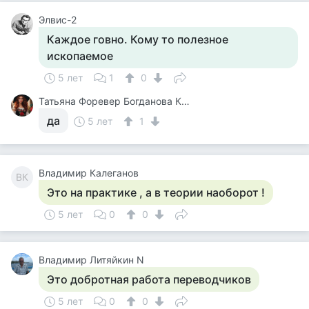
Элвис-2
Каждое говно. Кому то полезное
ископаемое
5 лет
1
0
Татьяна Форевер Богданова Картина Дали Пять Минут До Пробуждения Или Кормежки Кошек
да
5 лет
1
Владимир Калеганов
ВК
Это на практике , а в теории наоборот !
5 лет
0
0
Владимир Литяйкин N
Это добротная работа переводчиков
5 лет
0
0