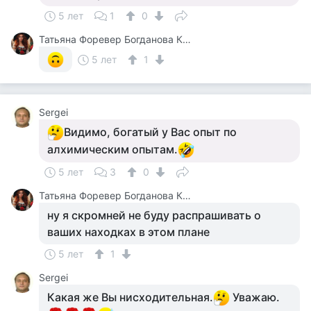
5 лет
1
0
Татьяна Форевер Богданова Картина Дали Пять Минут До Пробуждения Или Кормежки Кошек
5 лет
1
Sergei
Видимо, богатый у Вас опыт по
алхимическим опытам.
5 лет
3
0
Татьяна Форевер Богданова Картина Дали Пять Минут До Пробуждения Или Кормежки Кошек
ну я скромней не буду распрашивать о
ваших находках в этом плане
5 лет
1
Sergei
Какая же Вы нисходительная.
Уважаю.