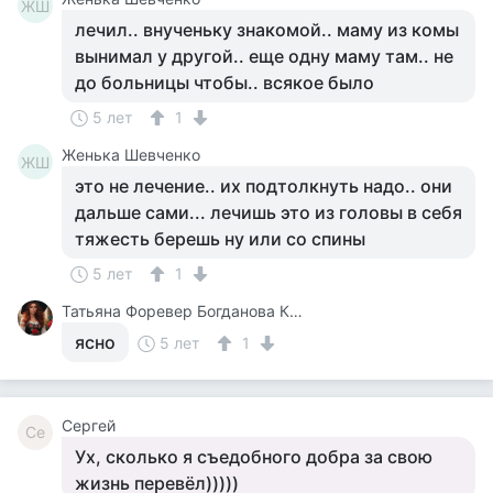
ЖШ
лечил.. внученьку знакомой.. маму из комы
вынимал у другой.. еще одну маму там.. не
до больницы чтобы.. всякое было
5 лет
1
Женька Шевченко
ЖШ
это не лечение.. их подтолкнуть надо.. они
дальше сами... лечишь это из головы в себя
тяжесть берешь ну или со спины
5 лет
1
Татьяна Форевер Богданова Картина Дали Пять Минут До Пробуждения Или Кормежки Кошек
ясно
5 лет
1
Сергей
Се
Ух, сколько я съедобного добра за свою
жизнь перевёл)))))