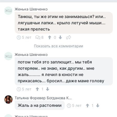
Женька Шевченко
ЖШ
Танюш, ты же этим не занимаешься? или..
лягушвчьи лапки.. крыло летучей мыши...
такая прелесть
5 лет
8
0
Показать все комментарии
Женька Шевченко
ЖШ
потом тебя это заплющит.. мы тебя
потеряем.. не знаю, как другим.. мне
жаль......... я лечил в юности не
прикасаясь... бросил.. даже маме голову
5 лет
1
Татьяна Форевер Богданова Картина Дали Пять Минут До Пробуждения Или Кормежки Кошек
Жаль а на растоянии
5 лет
1
Женька Шевченко