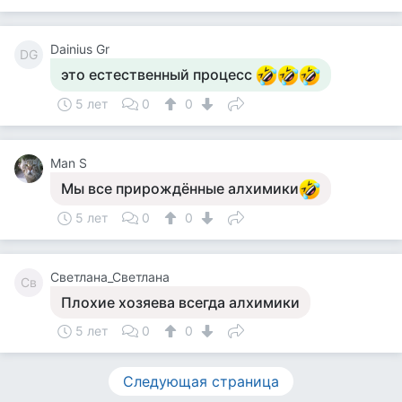
Dainius Gr
DG
это естественный процесс
5 лет
0
0
Man S
Мы все прирождённые алхимики
5 лет
0
0
Светлана_Светлана
Св
Плохие хозяева всегда алхимики
5 лет
0
0
Следующая страница