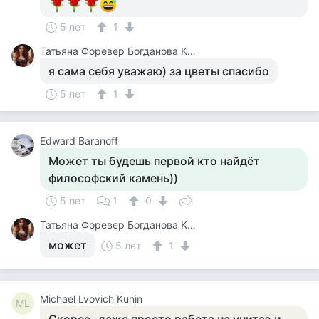
5 лет
1
Татьяна Форевер Богданова Картина Дали Пять Минут До Пробуждения Или Кормежки Кошек
я сама себя уважаю) за цветы спасибо
5 лет
1
Edward Baranoff
Может ты будешь первой кто найдёт
философский камень))
5 лет
1
0
Татьяна Форевер Богданова Картина Дали Пять Минут До Пробуждения Или Кормежки Кошек
может
5 лет
1
Michael Lvovich Kunin
ML