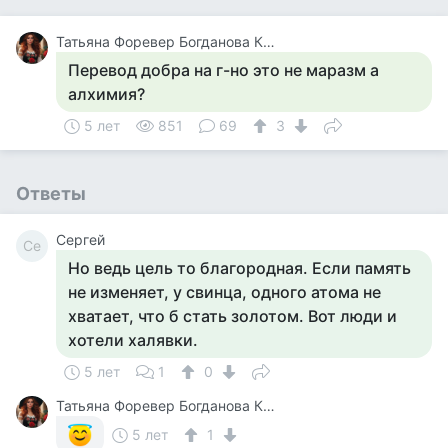
Татьяна Форевер Богданова Картина Дали Пять Минут До Пробуждения Или Кормежки Кошек
Перевод добра на г-но это не маразм а
алхимия?
5 лет
851
69
3
Ответы
Сергей
Се
Но ведь цель то благородная. Если память
не изменяет, у свинца, одного атома не
хватает, что б стать золотом. Вот люди и
хотели халявки.
5 лет
1
0
Татьяна Форевер Богданова Картина Дали Пять Минут До Пробуждения Или Кормежки Кошек
5 лет
1