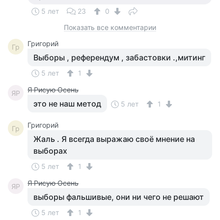
5 лет
23
0
Показать все комментарии
Григорий
Гр
Выборы , референдум , забастовки .,митинг
5 лет
1
Я Рисую Осень
ЯР
это не наш метод
5 лет
1
Григорий
Гр
Жаль . Я всегда выражаю своё мнение на
выборах
5 лет
1
Я Рисую Осень
ЯР
выборы фальшивые, они ни чего не решают
5 лет
1