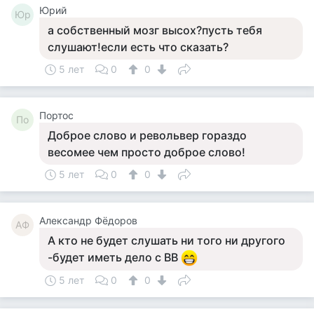
Юрий
Юр
а собственный мозг высох?пусть тебя
слушают!если есть что сказать?
5 лет
0
0
Портос
По
Доброе слово и револьвер гораздо
весомее чем просто доброе слово!
5 лет
0
0
Александр Фёдоров
АФ
А кто не будет слушать ни того ни другого
-будет иметь дело с ВВ
5 лет
0
0