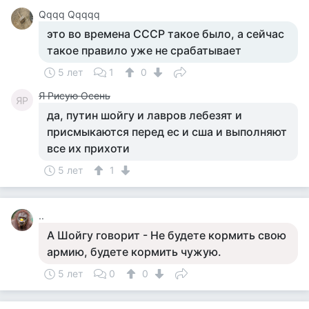
Qqqq Qqqqq
это во времена СССР такое было, а сейчас
такое правило уже не срабатывает
5 лет
1
0
Я Рисую Осень
ЯР
да, путин шойгу и лавров лебезят и
присмыкаются перед ес и сша и выполняют
все их прихоти
5 лет
1
..
А Шойгу говорит - Не будете кормить свою
армию, будете кормить чужую.
5 лет
0
0