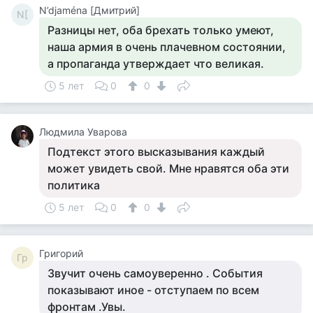
N’djaména [Дмитрий]
N[
Разницы нет, оба брехать только умеют,
наша армия в очень плачевном состоянии,
а пропаганда утверждает что великая.
5 лет
0
0
Людмила Уварова
Подтекст этого высказывания каждый
может увидеть свой. Мне нравятся оба эти
политика
5 лет
0
0
Григорий
Гр
Звучит очень самоуверенно . События
показывают иное - отступаем по всем
фронтам .Увы.