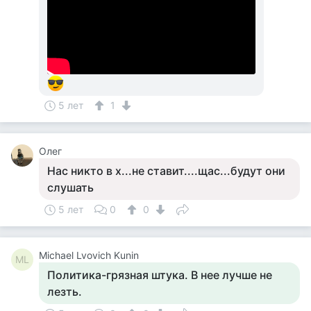
5 лет
1
Олег
Нас никто в х...не ставит....щас...будут они
слушать
5 лет
0
0
Michael Lvovich Kunin
ML
Политика-грязная штука. В нее лучше не
лезть.