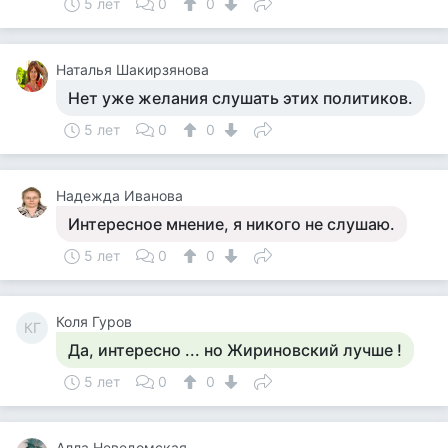
5 лет
0
0
Наталья Шакирзянова
Нет уже желания слушать этих политиков.
5 лет
0
0
Надежда Иванова
Интересное мнение, я никого не слушаю.
5 лет
0
0
Коля Гуров
КГ
Да, интересно ... но Жириновский лучше !
5 лет
0
0
Алла Неведомская