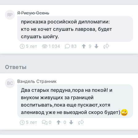
Я Рисую Осень
ЯР
присказка российской дипломатии:
кто не хочет слушать лаврова, будет
слушать шойгу.
5 лет
1 034
83
9
Ответы
Вэндель Странник
ВС
Два старых пердуна,пора на покой! и
внуком живущих за границей
воспитывать,пока еще пускают,хотя
аленивод уже не выездной скоро будет)
5 лет
0
0