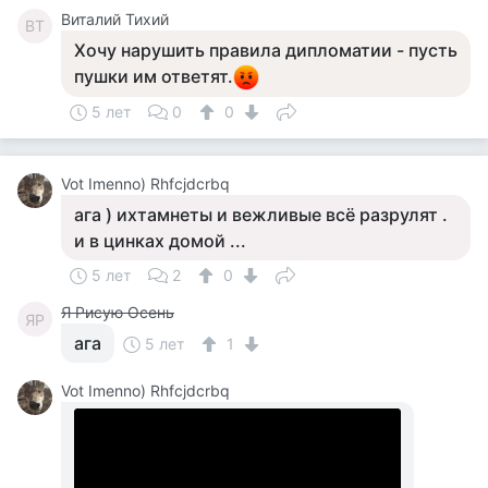
Виталий Тихий
ВТ
Хочу нарушить правила дипломатии - пусть
пушки им ответят.
5 лет
0
0
Vot Imenno) Rhfcjdcrbq
ага ) ихтамнеты и вежливые всё разрулят .
и в цинках домой ...
5 лет
2
0
Я Рисую Осень
ЯР
ага
5 лет
1
Vot Imenno) Rhfcjdcrbq