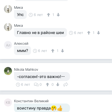
Мика
Упс
6 лет
1
Мика
Главно не в районе шеи
6 лет
1
Алексей
Ал
ммм?
6 лет
1
Nikola Mahkov
-согласен!-это важно!--
6 лет
0
0
Константин Великий
КВ
воистину правда