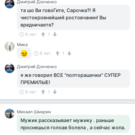
Дмитрий Донченко
та шо Ви говоГите, Сарочка?! Я
чистокровнейший ростовчанин! Вы
вредничаете?
6 лет
1
Мика
6 лет
1
Дмитрий Донченко
я же говорил ВСЕ "полторашечки" СУПЕР
ПРЕМИЛЫЕ!
6 лет
1
Михаил Шмарин
Мужик рассказывает мужику . раньше
проснешься голоав болела , а сейчас жопа.