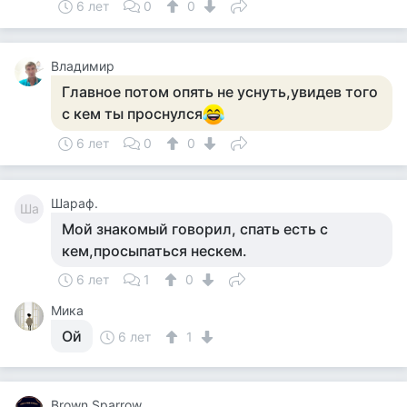
6 лет
0
0
Владимир
Главное потом опять не уснуть,увидев того
с кем ты проснулся
6 лет
0
0
Шараф.
Ша
Мой знакомый говорил, спать есть с
кем,просыпаться нескем.
6 лет
1
0
Мика
Ой
6 лет
1
Brown Sparrow