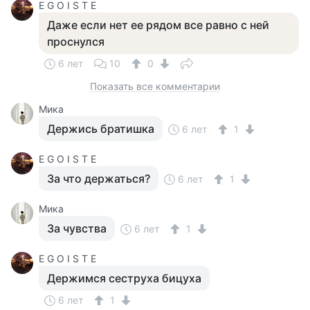
E G O I S T E
Даже если нет ее рядом все равно с ней
проснулся
6 лет
10
0
Показать все комментарии
Мика
Держись братишка
6 лет
1
E G O I S T E
За что держаться?
6 лет
1
Мика
За чувства
6 лет
1
E G O I S T E
Держимся сеструха бицуха
6 лет
1