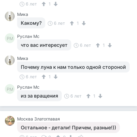
6 лет
1
Мика
Какому?
6 лет
1
Руслан Мс
РМ
что вас интересует
6 лет
1
Мика
Почему луна к нам только одной стороной
6 лет
1
Руслан Мс
РМ
из за вращения
6 лет
1
Москва Златоглавая
Остальное - детали! Причем, разные!))