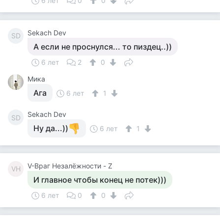
6 лет
0
0
Sekach Dev
SD
А если не проснулся... то пиздец..))
6 лет
2
0
Мика
Ага
6 лет
1
Sekach Dev
SD
Ну да...))
6 лет
1
V-Враг Незалёжности - Z
VН
И главное чтобы конец не потек)))
6 лет
0
0