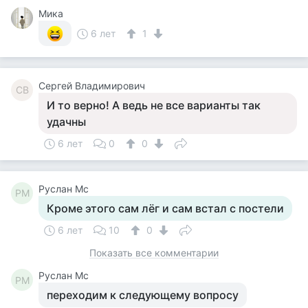
Мика
6 лет
1
Сергей Владимирович
СВ
И то верно! А ведь не все варианты так
удачны
6 лет
0
0
Руслан Мс
РМ
Кроме этого сам лёг и сам встал с постели
6 лет
10
0
Показать все комментарии
Руслан Мс
РМ
переходим к следующему вопросу