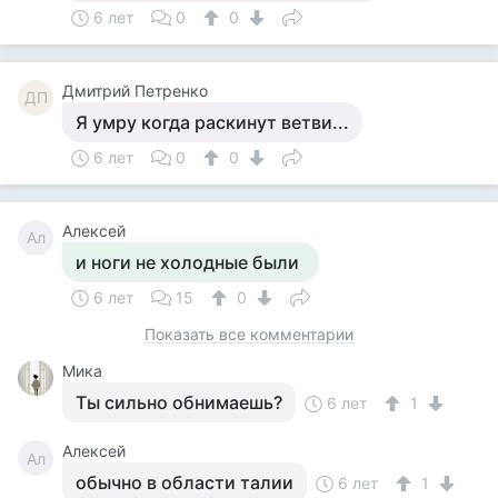
6 лет
0
0
Дмитрий Петренко
ДП
Я умру когда раскинут ветви...
6 лет
0
0
Алексей
Ал
и ноги не холодные были
6 лет
15
0
Показать все комментарии
Мика
Ты сильно обнимаешь?
6 лет
1
Алексей
Ал
обычно в области талии
6 лет
1