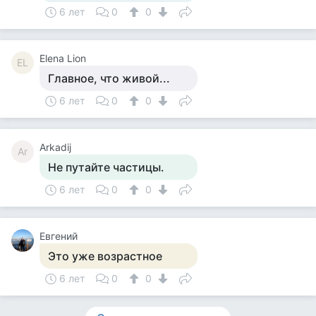
6 лет
0
0
Elena Lion
EL
Главное, что живой...
6 лет
0
0
Arkadij
Ar
Не путайте частицы.
6 лет
0
0
Евгений
Это уже возрастное
6 лет
0
0