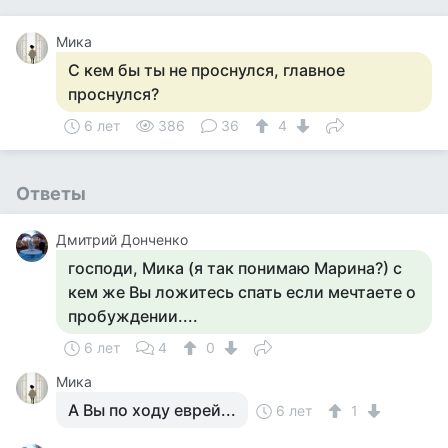
Мика
С кем бы ты не проснулся, главное
проснулся?
6 лет
386
36
4
Ответы
Дмитрий Донченко
господи, Мика (я так понимаю Марина?) с
кем же Вы ложитесь спать если мечтаете о
пробуждении....
6 лет
4
0
Мика
А Вы по ходу еврей...
6 лет
1