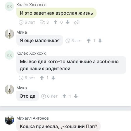
Колёк Ххххххх
КХ
И это заветная взрослая жизнь
6 лет
3
0
Мика
Я еще маленькая
6 лет
1
Колёк Ххххххх
КХ
Мы все для кого-то маленькие а асобенно
для наших родителей
6 лет
1
Мика
Это да
6 лет
1
Михаил Антонов
Кошка принесла,,,-кошачий Пап?