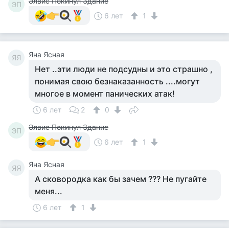
Элвис Покинул Здание
ЭП
6 лет
1
Яна Ясная
ЯЯ
Нет ..эти люди не подсудны и это страшно ,
понимая свою безнаказанность ....могут
многое в момент панических атак!
6 лет
2
0
Элвис Покинул Здание
ЭП
6 лет
1
Яна Ясная
ЯЯ
А сковородка как бы зачем ??? Не пугайте
меня...
6 лет
1