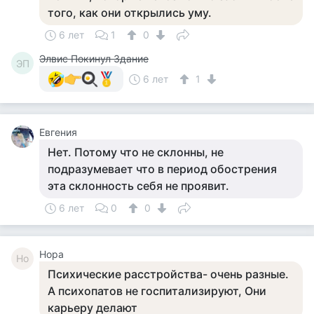
того, как они открылись уму.
6 лет
1
0
Элвис Покинул Здание
ЭП
6 лет
1
Евгения
Нет. Потому что не склонны, не
подразумевает что в период обострения
эта склонность себя не проявит.
6 лет
0
0
Нора
Но
Психические расстройства- очень разные.
А психопатов не госпитализируют, Они
карьеру делают