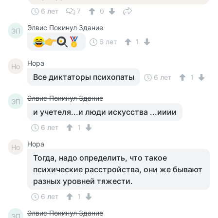
6 лет
7
0
Элвис Покинул Здание
ЭП
6 лет
1
Нора
Но
Все диктаторы психопаты
6 лет
1
Элвис Покинул Здание
ЭП
и учетеля...и люди искусства ...ииии
6 лет
1
Нора
Но
Тогда, надо определить, что такое
психические расстройства, они же бывают
разных уровней тяжести.
6 лет
1
Элвис Покинул Здание
ЭП