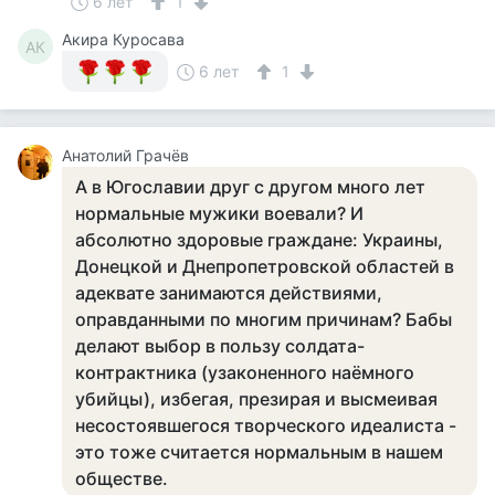
6 лет
1
Акира Куросава
АК
6 лет
1
Анатолий Грачёв
А в Югославии друг с другом много лет
нормальные мужики воевали? И
абсолютно здоровые граждане: Украины,
Донецкой и Днепропетровской областей в
адеквате занимаются действиями,
оправданными по многим причинам? Бабы
делают выбор в пользу солдата-
контрактника (узаконенного наёмного
убийцы), избегая, презирая и высмеивая
несостоявшегося творческого идеалиста -
это тоже считается нормальным в нашем
обществе.