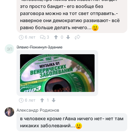
это просто бандит- его вообще без
разговора можно на тот свет отправить.-
наверное они демократию развивают- всё
равно больше делать нечего...
6 лет
3
0
Элвис Покинул Здание
ЭП
6 лет
1
Александр Родионов
в человеке кроме гАвна ничего нет- нет там
никаких заболеваний...