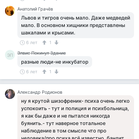
Анатолий Грачёв
Львов и тигров очень мало. Даже медведей
мало. В основном хищники представлены
шакалами и крысами.
6 лет
1
Элвис Покинул Здание
ЭП
разные люди-не инкубатор
6 лет
1
Александр Родионов
ну я крутой шизофреник- психа очень легко
успокоить - тут и полиция и психбольница,
я как бы даже и не пытался никогда
буянить.- тут наверное тотальное
наблюдение в том смысле что про
человека/про психа всё известно. бандит