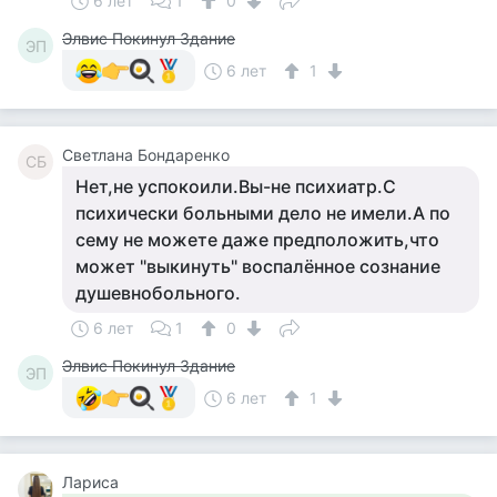
6 лет
1
0
Элвис Покинул Здание
ЭП
6 лет
1
Светлана Бондаренко
СБ
Нет,не успокоили.Вы-не психиатр.С
психически больными дело не имели.А по
сему не можете даже предположить,что
может "выкинуть" воспалённое сознание
душевнобольного.
6 лет
1
0
Элвис Покинул Здание
ЭП
6 лет
1
Лариса