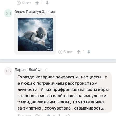
6 лет
1
Элвис Покинул Здание
ЭП
6 лет
1
Лариса Бехбудова
ЛБ
Гораздо коварнее психопаты , нарциссы , т
е люди с пограничным расстройством
личности . У них прифронтальная зона коры
головного мозга слабо связана импульсом
с миндалевидным телом , то что отвечает
за эмпатию , ссочувствие , отзывчивость.