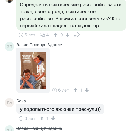
Определять психические расстройства эти
тоже, своего рода, психическое
расстройство. В психиатрии ведь как? Кто
первый халат надел, тот и доктор.
6 лет
4
0
Элвис Покинул Здание
ЭП
6 лет
1
Бока
Бо
у подопытного аж очки треснули))
6 лет
1
Элвис Покинул Здание
ЭП