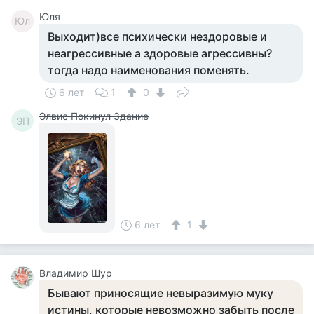
Юля
Юл
Выходит)все психически нездоровые и
неагрессивные а здоровые агрессивны?
тогда надо наименования поменять.
6 лет
1
0
Элвис Покинул Здание
ЭП
6 лет
1
Владимир Шур
Бывают приносящие невыразимую муку
истины, которые невозможно забыть после