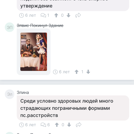
утверждение
6 лет
1
0
Элвис Покинул Здание
ЭП
6 лет
1
Элина
Эл
Среди условно здоровых людей много
страдающих пограничными формами
пс.расстройств
6 лет
6
0