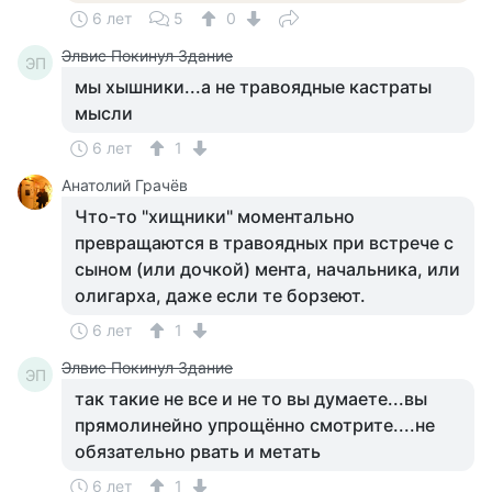
6 лет
5
0
Элвис Покинул Здание
ЭП
мы хышники...а не травоядные кастраты
мысли
6 лет
1
Анатолий Грачёв
Что-то "хищники" моментально
превращаются в травоядных при встрече с
сыном (или дочкой) мента, начальника, или
олигарха, даже если те борзеют.
6 лет
1
Элвис Покинул Здание
ЭП
так такие не все и не то вы думаете...вы
прямолинейно упрощённо смотрите....не
обязательно рвать и метать
6 лет
1