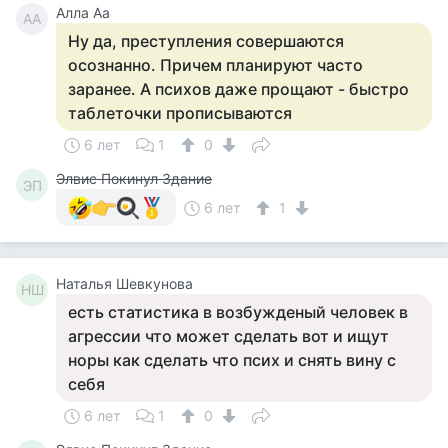
Алла Аа
АА
Ну да, преступления совершаются
осознанно. Причем планируют часто
заранее. А психов даже прощают - быстро
таблеточки прописываются
6 лет
1
0
Элвис Покинул Здание
ЭП
6 лет
1
Наталья Шевкунова
НШ
есть статистика в возбужденый человек в
агрессии что может сделать вот и ищут
норы как сделать что псих и снять вину с
себя
6 лет
1
0