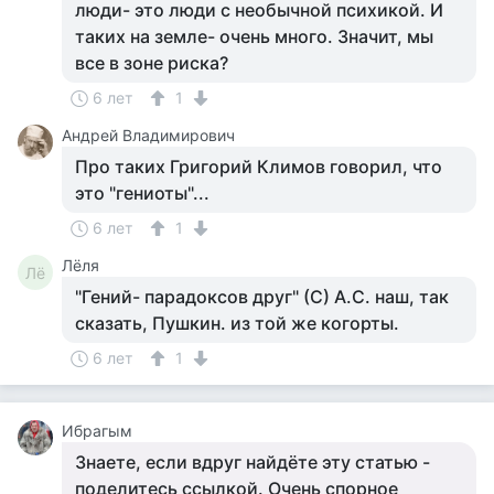
люди- это люди с необычной психикой. И
таких на земле- очень много. Значит, мы
все в зоне риска?
6 лет
1
Андрей Владимирович
Про таких Григорий Климов говорил, что
это "гениоты"...
6 лет
1
Лёля
Лё
"Гений- парадоксов друг" (С) А.С. наш, так
сказать, Пушкин. из той же когорты.
6 лет
1
Ибрагым
Знаете, если вдруг найдёте эту статью -
поделитесь ссылкой. Очень спорное