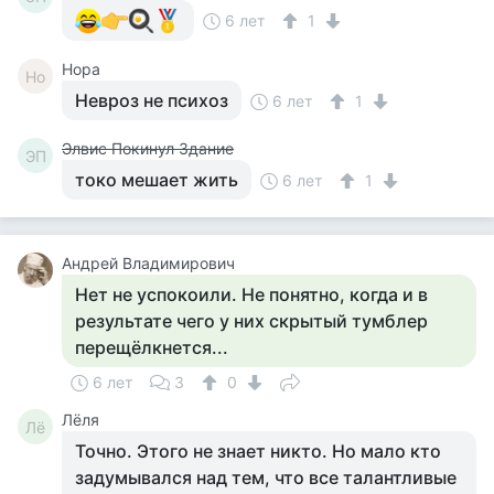
6 лет
1
Нора
Но
Невроз не психоз
6 лет
1
Элвис Покинул Здание
ЭП
токо мешает жить
6 лет
1
Андрей Владимирович
Нет не успокоили. Не понятно, когда и в
результате чего у них скрытый тумблер
перещёлкнется...
6 лет
3
0
Лёля
Лё
Точно. Этого не знает никто. Но мало кто
задумывался над тем, что все талантливые