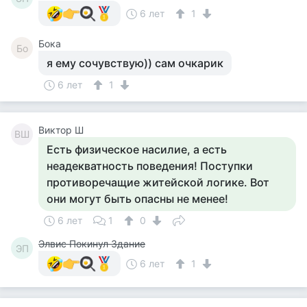
6 лет
1
Бока
Бо
я ему сочувствую)) сам очкарик
6 лет
1
Виктор Ш
ВШ
Есть физическое насилие, а есть
неадекватность поведения! Поступки
противоречащие житейской логике. Вот
они могут быть опасны не менее!
6 лет
1
0
Элвис Покинул Здание
ЭП
6 лет
1