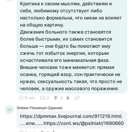
Критика к своим мыслям, действиям и
себе, любимому отсутствует либо
настолько формальна, что никак не влияет
на общую картину.
Движения больного также становятся
более быстрыми, их самих становится
больше — они будто бы помогают ему
сжечь тот избыток энергии, которым
осчастливила его маниакальная фаза.
Внешне человек тоже меняется: прямая
осанка, горящий взор, сон практически не
нужен, сексуальность такая, что просто не
человек, а оружие массового поражения.
6 лет
2
0
Элвис Покинул Здание
ЭП
https://dpmmax.livejournal.com/911216.html.
....или......https://cont.ws/@psihiatr/1690660