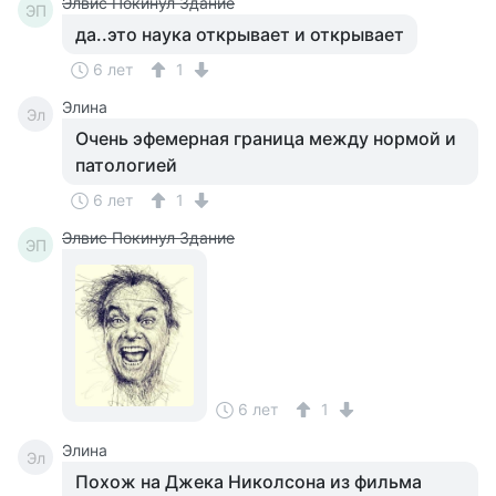
Элвис Покинул Здание
ЭП
да..это наука открывает и открывает
6 лет
1
Элина
Эл
Очень эфемерная граница между нормой и
патологией
6 лет
1
Элвис Покинул Здание
ЭП
6 лет
1
Элина
Эл
Похож на Джека Николсона из фильма