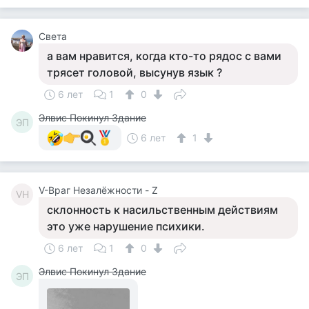
Света
а вам нравится, когда кто-то рядос с вами
трясет головой, высунув язык ?
6 лет
1
0
Элвис Покинул Здание
ЭП
6 лет
1
V-Враг Незалёжности - Z
VН
склонность к насильственным действиям
это уже нарушение психики.
6 лет
1
0
Элвис Покинул Здание
ЭП