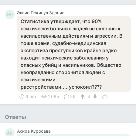
Элвис Покинул Здание
ЭП
Статистика утверждает, что 90%
психически больных людей не склонны к
насильственным действиям и агрессии. В
тоже время, судебно-медицинская
экспертиза преступников крайне редко
находит психические заболевания у
опасных убийц и насильников. Общество
неоправданно сторонится людей с
психическими
расстройствами.....успокоил????
6 лет
1 085
59
4
Ответы
Акира Куросава
АК