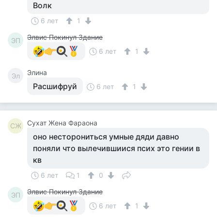
Волк
6 лет
1
Элвис Покинул Здание
ЭП
6 лет
1
Элина
Эл
Расшифруй
6 лет
1
Сухат Жена Фараона
СЖ
оно несторониться умные дяди давно
поняли что вылечившиися псих это гении в
кв
6 лет
1
0
Элвис Покинул Здание
ЭП
6 лет
1