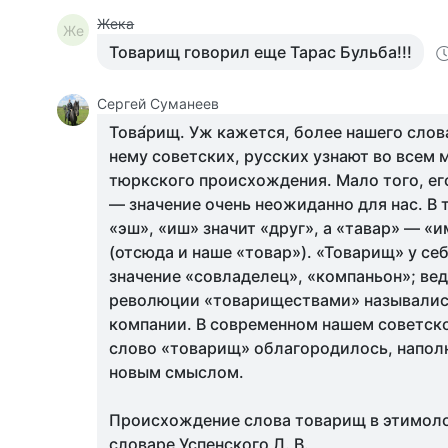
Жека
Же
Товарищ говорил еще Тарас Бульба!!!
Сергей Суманеев
Това́рищ. Уж кажется, более нашего слова
нему советских, русских узнают во всем 
тюркского происхождения. Мало того, ег
— значение очень неожиданно для нас. В
«эш», «иш» значит «друг», а «тавар» — «
(отсюда и наше «товар»). «Товарищ» у се
значение «совладелец», «компаньон»; ведь
революции «товариществами» называлис
компании. В современном нашем советск
слово «товарищ» облагородилось, напол
новым смыслом.
Происхождение слова товарищ в этимол
словаре Успенского Л. В.