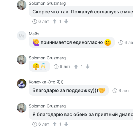
Solomon Gruzmarg
Скорее что так. Пожалуй соглашусь с м
6 лет
1
Майя
Ма
принимается единогласно
6 л
Solomon Gruzmarg
6 лет
1
Колючка-Это Я)))
Благодарю за поддержку)))
6 лет
Solomon Gruzmarg
Я благодарю вас обеих за приятный диал
6 лет
1