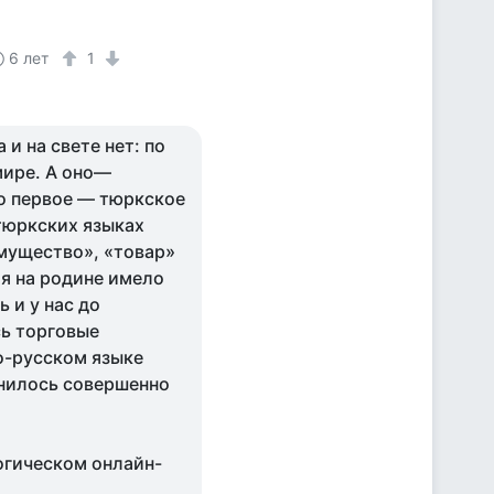
6 лет
1
 и на свете нет: по
мире. А оно—
о первое — тюркское
 тюркских языках
имущество», «товар»
бя на родине имело
 и у нас до
ь торговые
о-русском языке
нилось совершенно
огическом онлайн-