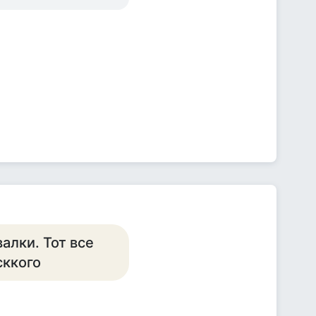
алки. Тот все
сккого