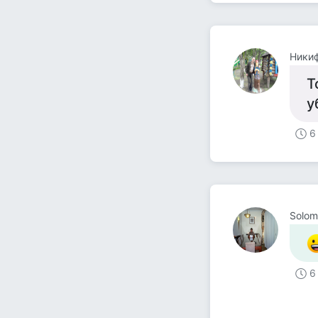
Ники
Т
у
6
Solom
6