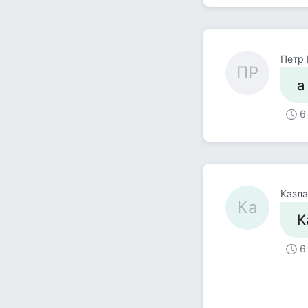
Пётр 
ПР
а
6
Казл
Ка
К
6