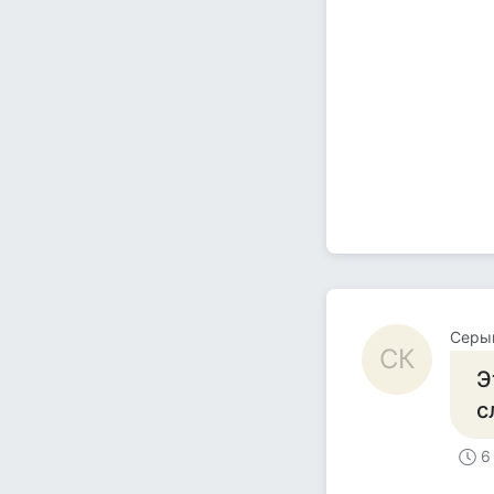
Серый
СК
Э
с
6