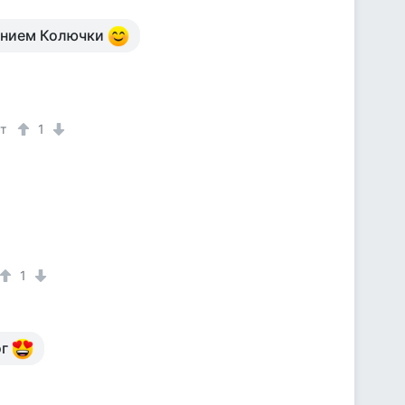
нением Колючки
ет
1
1
ог