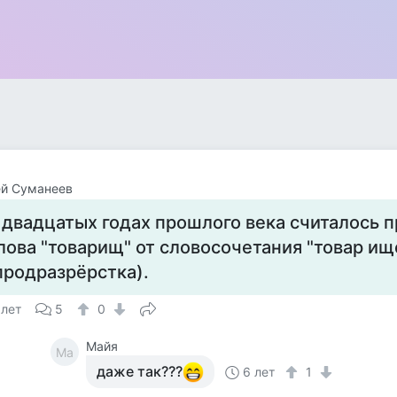
ей Суманеев
 двадцатых годах прошлого века считалось
лова "товарищ" от словосочетания "товар ищ
продразрёрстка).
 лет
5
0
Майя
Ма
даже так???
6 лет
1