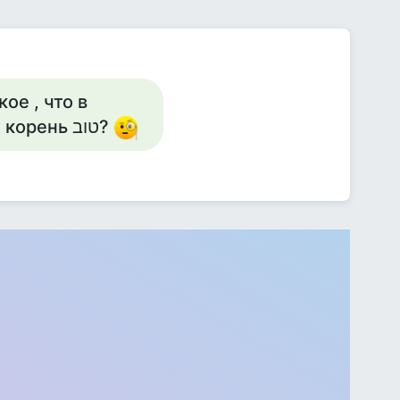
ое , что в
русских словах" товарищ" и " товар" ивритский корень טוב?