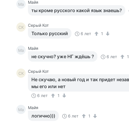
Майя
Ма
ты кроме русского какой язык знаешь?
Серый Кот
СК
Только русский
6 лет
1
Майя
Ма
не скучно? уже НГ ждёшь ?
6 лет
Серый Кот
СК
Не скучаю, а новый год и так придет нез
мы его или нет
6 лет
1
Майя
Ма
логично)))
6 лет
1