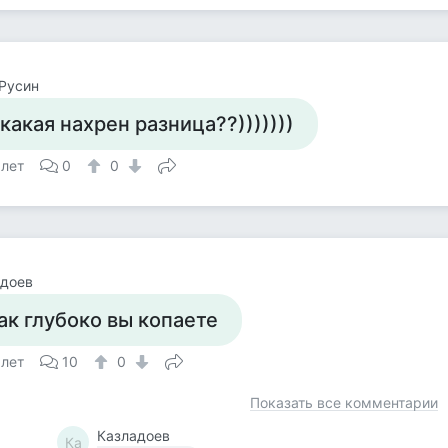
Русин
 какая нахрен разница??)))))))
 лет
0
0
адоев
ак глубоко вы копаете
 лет
10
0
Показать все комментарии
Казладоев
Ка