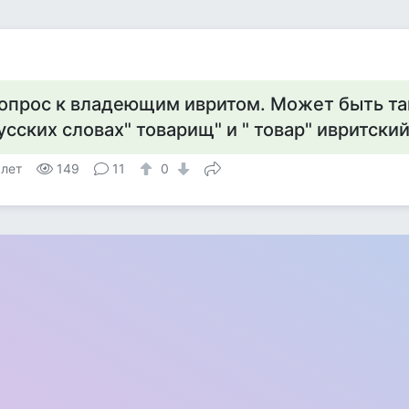
опрос к владеющим ивритом. Может быть так
 лет
149
11
0