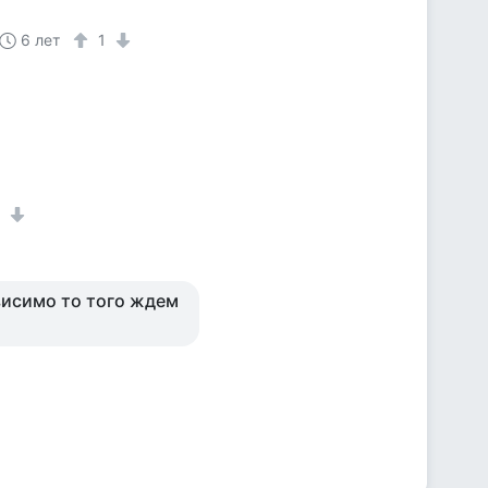
6 лет
1
1
ависимо то того ждем