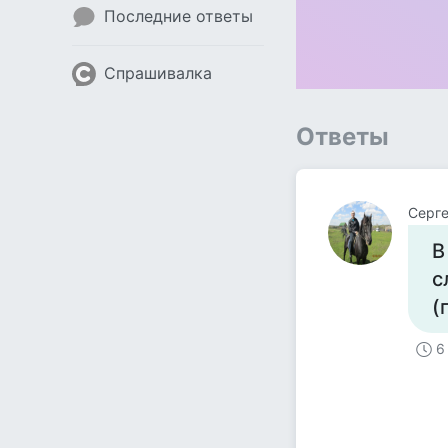
Последние ответы
Спрашивалка
Ответы
Серг
В
с
(
6