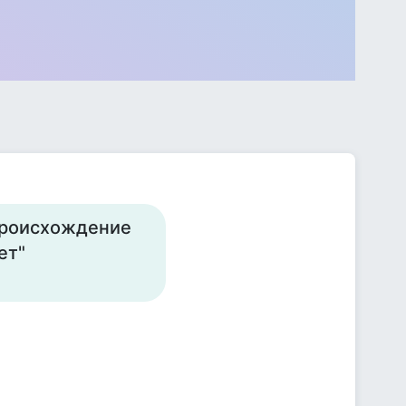
 происхождение
ет"