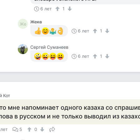
6 лет
1
Жека
Же
6 лет
1
Сергей Суманеев
6 лет
1
 Кот
то мне напоминает одного казаха со спрашив
лова в русском и не только выводил из казах
 лет
5
0