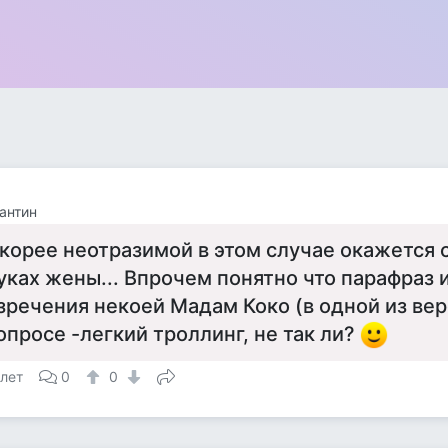
антин
корее неотразимой в этом случае окажется 
уках жены... Впрочем понятно что парафраз 
зречения некоей Мадам Коко (в одной из вер
опросе -легкий троллинг, не так ли?
 лет
0
0