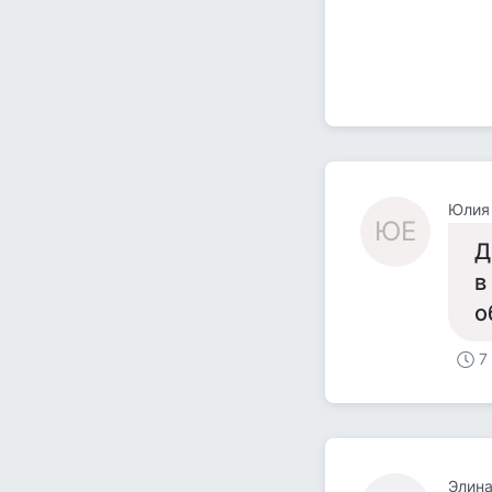
Юлия
ЮЕ
Д
в
о
7
Элин