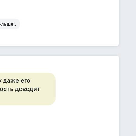
ольше..
у даже его
тость доводит