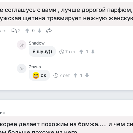
е соглашусь с вами , лучше дорогой парфюм,
ужская щетина травмирует нежную женску
 лет
2
0
Shadow
Sh
Я шучу))
7 лет
1
Элина
Эл
ок
7 лет
1
ия
корее делает похожим на бомжа..... и чем с
ем больше похоже на него.