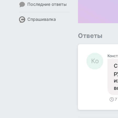
Последние ответы
Спрашивалка
Ответы
Конст
Ко
С
р
и
в
7