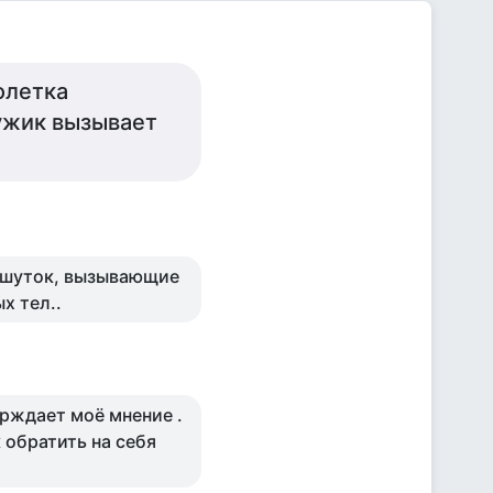
олетка
ужик вызывает
е шуток, вызывающие
х тел..
тверждает моё мнение .
 обратить на себя