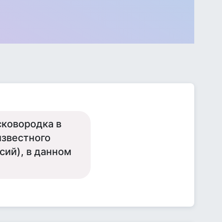
сковородка в
известного
сий), в данном