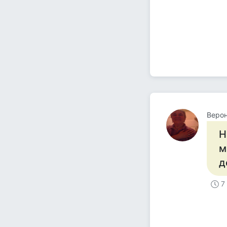
Верон
Н
м
д
7