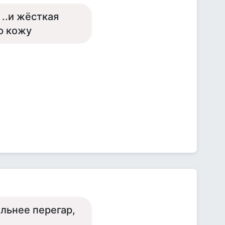
 ..и жёсткая
ю кожу
ильнее перегар,