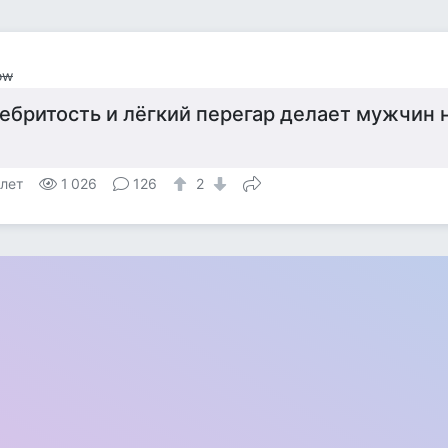
ow
ебритость и лёгкий перегар делает мужчин
 лет
1 026
126
2