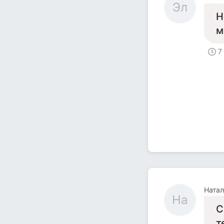
Эл
Н
м
7
Натал
На
С
т