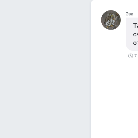
Эва
Т
с
о
7