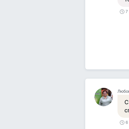
7
Любов
С
с
6