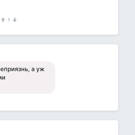
1
еприязнь, а уж
ми