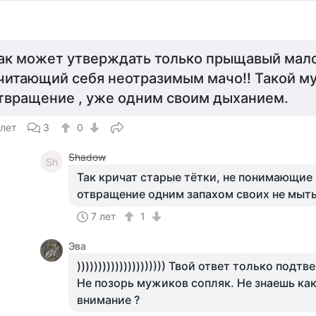
ак может утверждать только прыщавый мал
читающий себя неотразимым мачо!! Такой м
твращение , уже одним своим дыханием.
 лет
3
0
Shadow
Sh
Так кричат старые тётки, не понимающи
отвращение одним запахом своих не мыты
7 лет
1
Эва
))))))))))))))))))))) Твой ответ только под
Не позорь мужиков сопляк. Не знаешь как
внимание ?