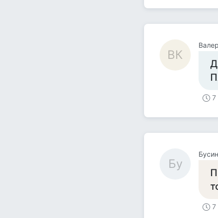
Вале
ВК
Д
П
7
Буси
Бу
П
т
7