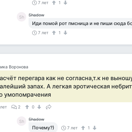
7 лет
1
Shadow
Sh
Иди помой рот пмсница и не пиши сюда б
7 лет
1
ика Воронова
асчёт перегара как не согласна,т.к не вынош
алейший запах. А легкая эротическая небри
о умопомрачения
 лет
2
0
Shadow
Sh
Почему?)
7 лет
1