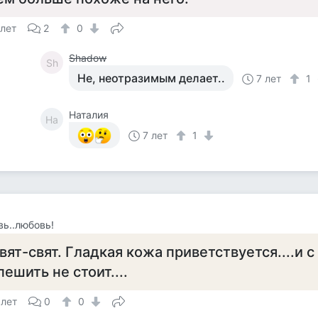
 лет
2
0
Shadow
Sh
Не, неотразимым делает..
7 лет
1
Наталия
На
7 лет
1
ь..любовь!
вят-свят. Гладкая кожа приветствуется....и 
пешить не стоит....
 лет
0
0