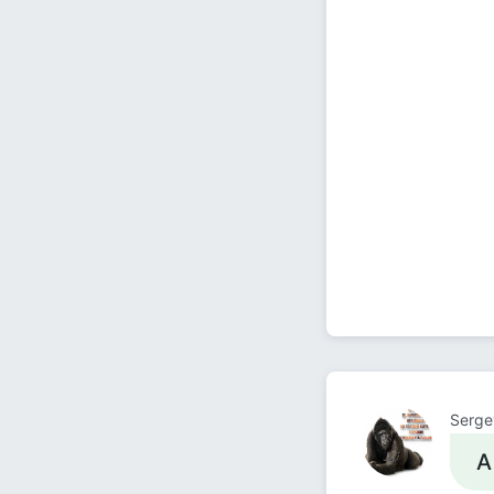
Serge
А