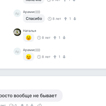
Арамис))))
Ар
Спасибо
8 лет
1
Наталья
8 лет
1
Арамис))))
Ар
8 лет
1
росто вообще не бывает
 лет
0
0