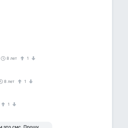
8 лет
1
8 лет
1
1
ам это смс. Прошу