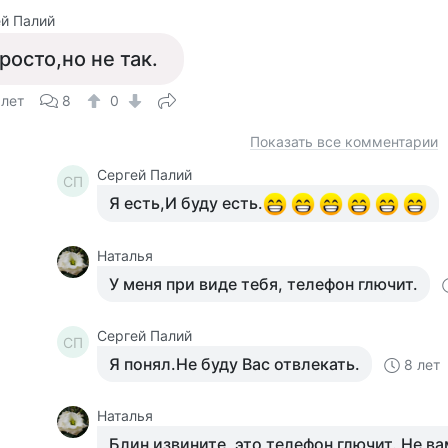
й Палий
росто,но не так.
 лет
8
0
Показать все комментарии
Сергей Палий
СП
Я есть,И буду есть.
Наталья
У меня при виде тебя, телефон глючит.
Сергей Палий
СП
Я понял.Не буду Вас отвлекать.
8 лет
Наталья
Блин извините, это телефон глючит. Не в