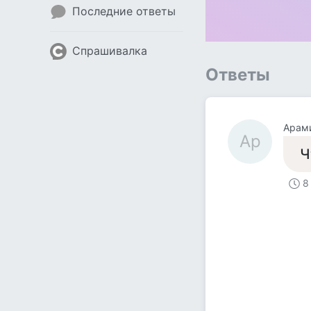
Последние ответы
Спрашивалка
Ответы
Арами
Ар
Ч
8