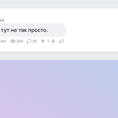
ья
 тут не так просто.
 лет
224
20
1