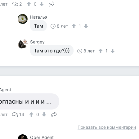
 лет
2
0
Наталья
Там
8 лет
1
Sergey
Там это где?)))
8 лет
1
Agent
огласны и и и и ...
 лет
14
0
Показать все комментарии
Оper Agent