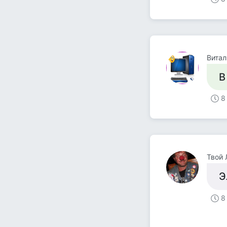
Вита
В
8
Твой
Э
8