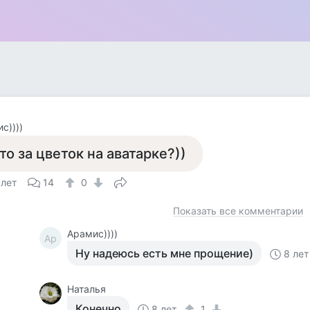
с))))
то за цветок на аватарке?))
 лет
14
0
Показать все комментарии
Арамис))))
Ар
Ну надеюсь есть мне прощение)
8 лет
Наталья
Конечно
8 лет
1