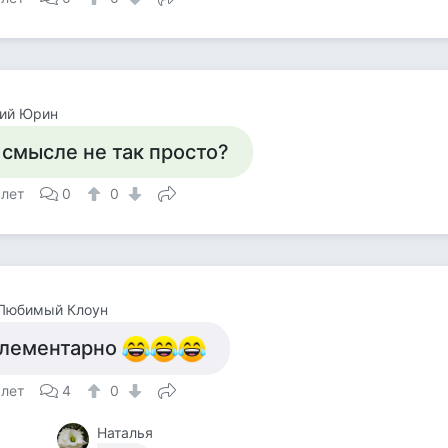
лий Юрин
 смысле не так просто?
 лет
0
0
 Любимый Клоун
лементарно
 лет
4
0
Наталья