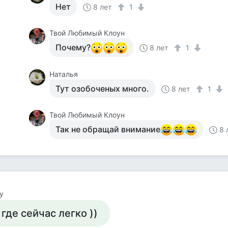
Нет
8 лет
1
Твой Любимый Клоун
Почему?
8 лет
1
Наталья
Тут озобоченых много.
8 лет
1
Твой Любимый Клоун
Так не обращай внимание
8 
y
 где сейчас легко ))