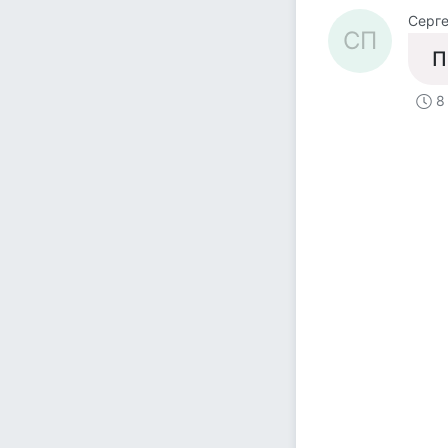
Серге
СП
П
8