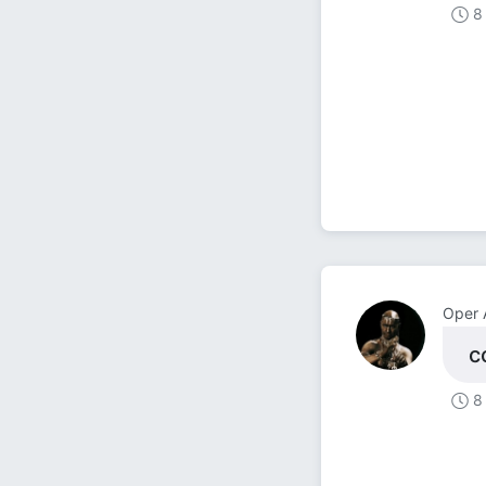
8
Оper 
с
8