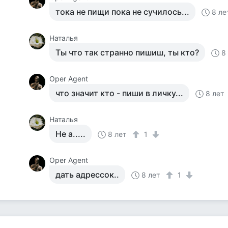
тока не пищи пока не сучилось...
8 ле
Наталья
Ты что так странно пишиш, ты кто?
8
Оper Agent
что значит кто - пиши в личку...
8 лет
Наталья
Не а.....
8 лет
1
Оper Agent
дать адрессок..
8 лет
1