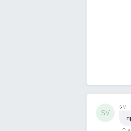
S V
SV
п
8