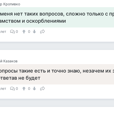
р Кропивко
 меня нет таких вопросов, сложно только с 
амством и оскорблениями
 лет
0
0
й Казаков
опросы такие есть и точно знаю, незачем их 
ответав не будет
 лет
0
0