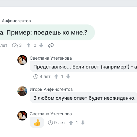
 Анфиногентов
а. Пример: поедешь ко мне.?
 лет
3
0
Светлана Утегенова
Представляю... Если ответ (например!) - а
9 лет
1
Игорь Анфиногентов
В любом случае ответ будет неожиданно.
Светлана Утегенова
9 лет
1