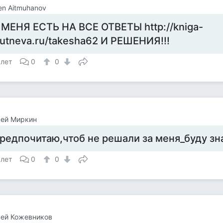
en Aitmuhanov
 МЕНЯ ЕСТЬ НА ВСЕ ОТВЕТЫ http://kniga-
rutneva.ru/takesha62 И РЕШЕНИЯ!!!
 лет
0
0
сей Миркин
редпочитаю,чтоб не решали за меня_буду зна
 лет
0
0
сей Кожевников