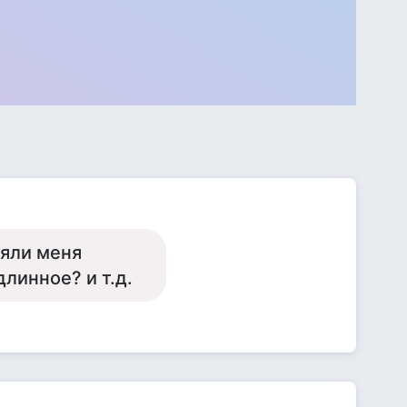
зяли меня
линное? и т.д.