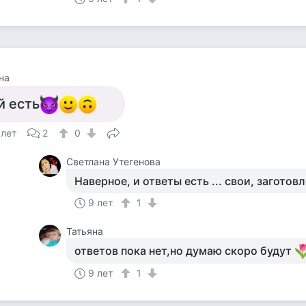
на
й есть
 лет
2
0
Светлана Утегенова
Наверное, и ответы есть ... свои, заготов
9 лет
1
Татьяна
ответов пока нет,но думаю скоро будут
9 лет
1