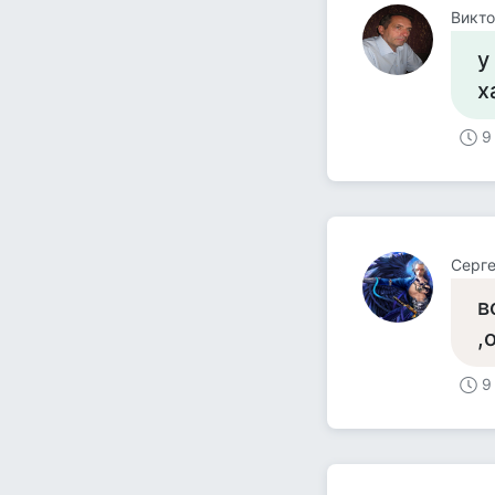
Викто
у
х
9
Серге
в
,
9