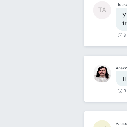
Tleuk
TA
У
t
9
Алек
П
9
Алек