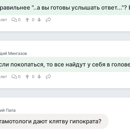
равильнее "..а вы готовы услышать ответ..."? Е
 лет
0
0
дий Мингазов
сли покопаться, то все найдут у себя в голове
 лет
0
0
ий Папа
тамотологи дают клятву гипократа?