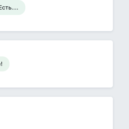
сть....
!