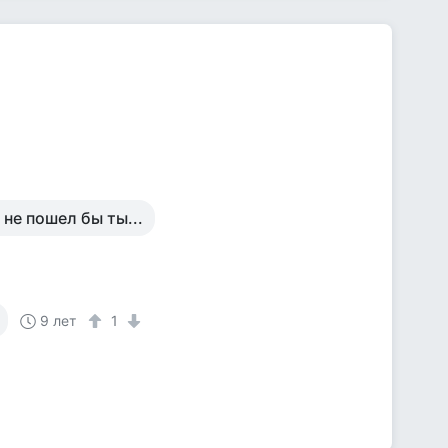
 не пошел бы ты...
9 лет
1