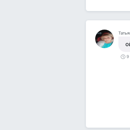
Татья
о
9