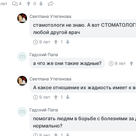
 лет
4
0
Светлана Утегенова
стамотологи не знаю. А вот СТОМАТОЛОГИ
любой другой врач
9 лет
1
Гадский Папа
ГП
а что же они такие жадные?
9 лет
Светлана Утегенова
А какое отношение их жадность имеет к 
9 лет
1
Гадский Папа
ГП
помогать людям в борьбе с болезнями за 
нормально?
9 лет
1