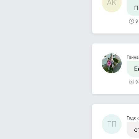
АК
П
9
Генна
Е
9
Гадск
ГП
с