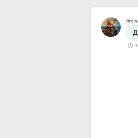
Игорь
Д
9