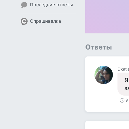
Последние ответы
Спрашивалка
Ответы
Е'kat'
Я
з
9