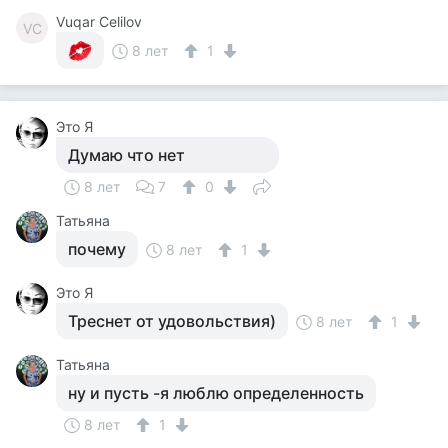
Vuqar Celilov
VC
8 лет
1
Это Я
Думаю что нет
8 лет
7
0
Татьяна
почему
8 лет
1
Это Я
Треснет от удовольствия)
8 лет
1
Татьяна
ну и пусть -я люблю определенность
8 лет
1