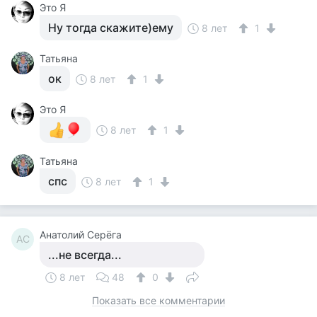
Это Я
Ну тогда скажите)ему
8 лет
1
Татьяна
ок
8 лет
1
Это Я
8 лет
1
Татьяна
спс
8 лет
1
Анатолий Серёга
АС
...не всегда...
8 лет
48
0
Показать все комментарии