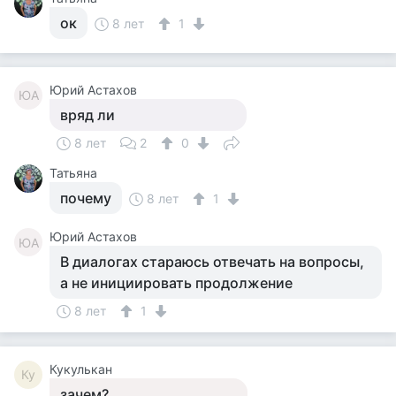
ок
8 лет
1
Юрий Астахов
ЮА
вряд ли
8 лет
2
0
Татьяна
почему
8 лет
1
Юрий Астахов
ЮА
В диалогах стараюсь отвечать на вопросы,
а не инициировать продолжение
8 лет
1
Кукулькан
Ку
зачем?