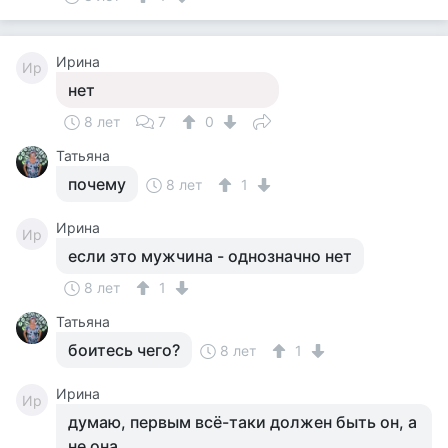
Ирина
Ир
нет
8 лет
7
0
Татьяна
почему
8 лет
1
Ирина
Ир
если это мужчина - однозначно нет
8 лет
1
Татьяна
боитесь чего?
8 лет
1
Ирина
Ир
думаю, первым всё-таки должен быть он, а
не она