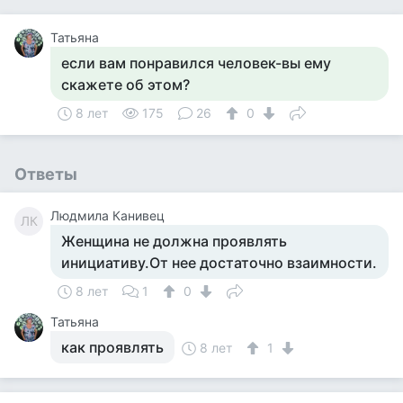
Татьяна
если вам понравился человек-вы ему
скажете об этом?
8 лет
175
26
0
Ответы
Людмила Канивец
ЛК
Женщина не должна проявлять
инициативу.От нее достаточно взаимности.
8 лет
1
0
Татьяна
как проявлять
8 лет
1