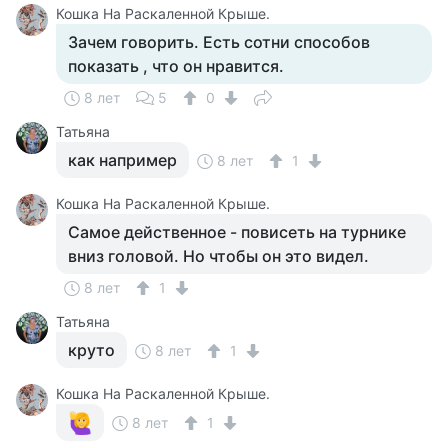
Кошка На Раскаленной Крыше.
Зачем говорить. Есть сотни способов
показать , что он нравится.
8 лет
5
0
Татьяна
как например
8 лет
1
Кошка На Раскаленной Крыше.
Самое действенное - повисеть на турнике
вниз головой. Но чтобы он это видел.
8 лет
1
Татьяна
круто
8 лет
1
Кошка На Раскаленной Крыше.
8 лет
1