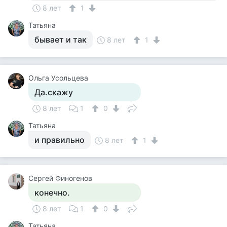
8 лет
1
Татьяна
бывает и так
8 лет
1
Ольга Усольцева
Да.скажу
8 лет
1
0
Татьяна
и правильно
8 лет
1
Сергей Финогенов
конечно.
8 лет
1
0
Татьяна