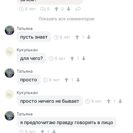
8 лет
9
0
Показать все комментарии
Татьяна
пусть знает
8 лет
1
Кукулькан
Ку
для чего?
8 лет
1
Татьяна
просто
8 лет
1
Кукулькан
Ку
просто ничего не бывает
8 лет
1
Татьяна
я предпочитаю правду говорить в лицо
8 лет
1