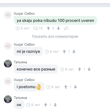
Vuqar Celilov
VC
ya skaju poka nibudu 100 procent uveren
8 лет
10
0
Показать все комментарии
Vuqar Celilov
VC
mi je razniye
8 лет
1
Татьяна
конечно все разные
8 лет
1
Vuqar Celilov
VC
i poetomu
8 лет
1
Татьяна
ок
8 лет
1