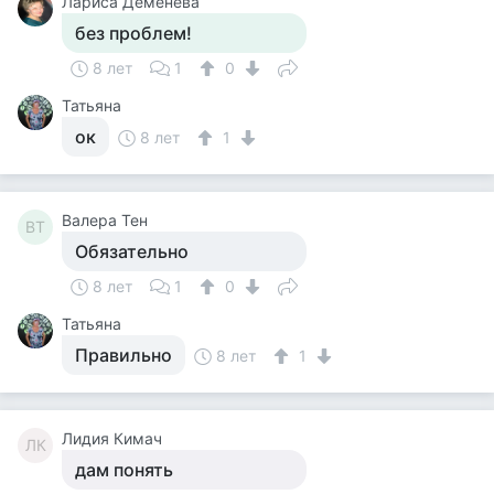
Лариса Деменева
без проблем!
8 лет
1
0
Татьяна
ок
8 лет
1
Валера Тен
ВТ
Обязательно
8 лет
1
0
Татьяна
Правильно
8 лет
1
Лидия Кимач
ЛК
дам понять