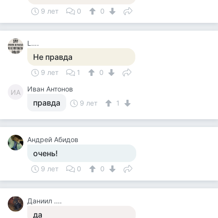
9 лет
0
0
L….
Не правда
9 лет
1
0
Иван Антонов
ИА
правда
9 лет
1
Андрей Абидов
очень!
9 лет
0
0
Даниил ....
да