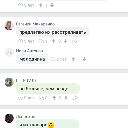
9 лет
1
Евгений Макаренко
предлагаю их расстреливать
9 лет
1
0
Иван Антонов
ИА
молодчина
9 лет
1
L = K (V P)
не больше, чем везде
9 лет
0
0
Лепрекон
я их главарь