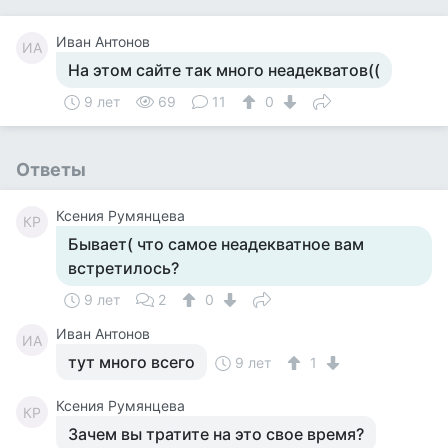
Иван Антонов
ИА
На этом сайте так много неадекватов((
9 лет
69
11
0
Ответы
Ксения Румянцева
КР
Бывает( что самое неадекватное вам
встретилось?
9 лет
2
0
Иван Антонов
ИА
тут много всего
9 лет
1
Ксения Румянцева
КР
Зачем вы тратите на это свое время?