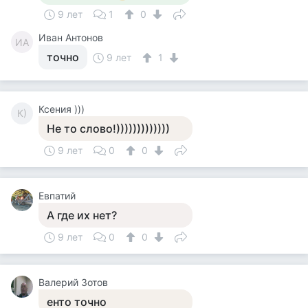
9 лет
1
0
Иван Антонов
ИА
точно
9 лет
1
Ксения )))
К)
Не то слово!)))))))))))))
9 лет
0
0
Евпатий
А где их нет?
9 лет
0
0
Валерий Зотов
енто точно