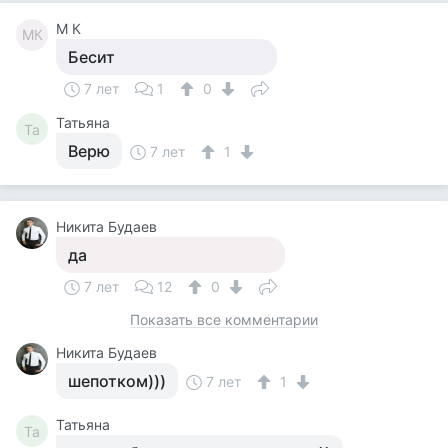
M К
MК
Бесит
7 лет
1
0
Татьяна
Та
Верю
7 лет
1
Никита Будаев
да
7 лет
12
0
Показать все комментарии
Никита Будаев
шепотком)))
7 лет
1
Татьяна
Та