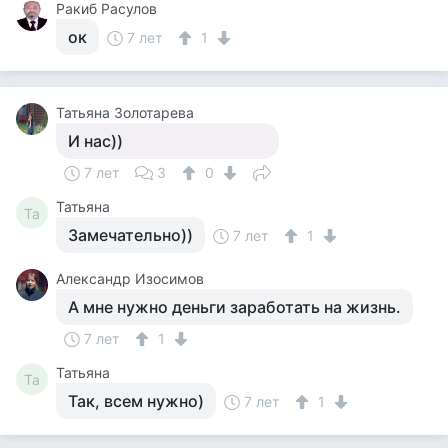
Ракиб Расулов
ок
7 лет
1
Татьяна Золотарева
И нас))
7 лет
3
0
Татьяна
Та
Замечательно))
7 лет
1
Александр Изосимов
А мне нужно деньги заработать на жизнь.
7 лет
1
Татьяна
Та
Так, всем нужно)
7 лет
1