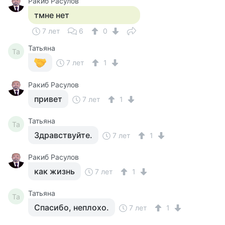
Ракиб Расулов
тмне нет
7 лет
6
0
Татьяна
Та
7 лет
1
Ракиб Расулов
привет
7 лет
1
Татьяна
Та
Здравствуйте.
7 лет
1
Ракиб Расулов
как жизнь
7 лет
1
Татьяна
Та
Спасибо, неплохо.
7 лет
1