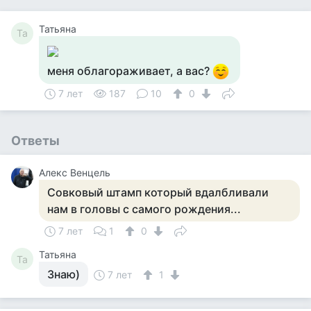
Татьяна
Та
меня облагораживает, а вас?
7 лет
187
10
0
Ответы
Алекс Венцель
Совковый штамп который вдалбливали
нам в головы с самого рождения...
7 лет
1
0
Татьяна
Та
Знаю)
7 лет
1