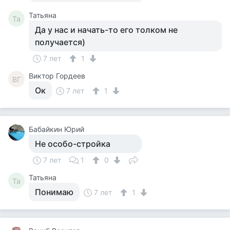
Татьяна
Та
Да у нас и начать-то его толком не
получается)
7 лет
1
Виктор Гордеев
ВГ
Ок
7 лет
1
Бабайкин Юрий
Не особо-стройка
7 лет
1
0
Татьяна
Та
Понимаю
7 лет
1