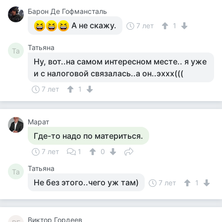
Барон Де Гофмансталь
А не скажу.
7 лет
1
Татьяна
Та
Ну, вот..на самом интересном месте.. я уже
и с налоговой связалась..а он..эххх(((
7 лет
1
Марат
Где-то надо по материться.
7 лет
1
0
Татьяна
Та
Не без этого..чего уж там)
7 лет
1
Виктор Гордеев