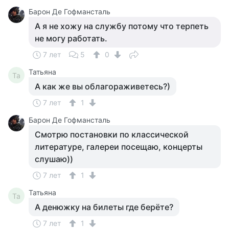
Барон Де Гофмансталь
А я не хожу на службу потому что терпеть
не могу работать.
7 лет
5
0
Татьяна
Та
А как же вы облагораживетесь?)
7 лет
1
Барон Де Гофмансталь
Смотрю постановки по классической
литературе, галереи посещаю, концерты
слушаю))
7 лет
1
Татьяна
Та
А денюжку на билеты где берёте?
7 лет
1