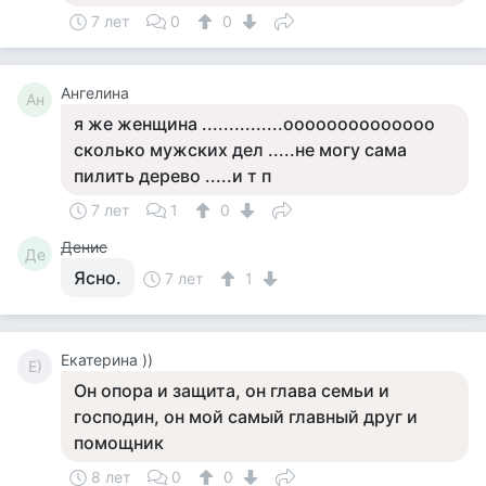
7 лет
0
0
Ангелина
Ан
я же женщина ...............оооооооооооооо
сколько мужских дел .....не могу сама
пилить дерево .....и т п
7 лет
1
0
Денис
Де
Ясно.
7 лет
1
Екатерина ))
Е)
Он опора и защита, он глава семьи и
господин, он мой самый главный друг и
помощник
8 лет
0
0