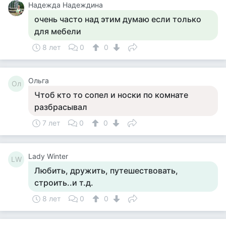
Надежда Надеждина
очень часто над этим думаю если только
для мебели
8 лет
0
0
Ольга
Ол
Чтоб кто то сопел и носки по комнате
разбрасывал
7 лет
0
0
Lady Winter
LW
Любить, дружить, путешествовать,
строить..и т.д.
8 лет
0
0