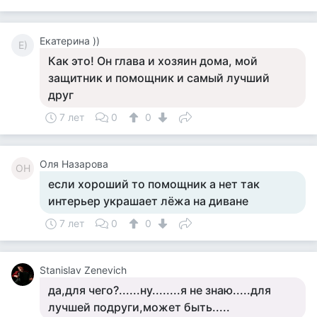
Екатерина ))
Е)
Как это! Он глава и хозяин дома, мой
защитник и помощник и самый лучший
друг
7 лет
0
0
Оля Назарова
ОН
если хороший то помощник а нет так
интерьер украшает лёжа на диване
7 лет
0
0
Stanislav Zenevich
да,для чего?......ну........я не знаю.....для
лучшей подруги,может быть.....