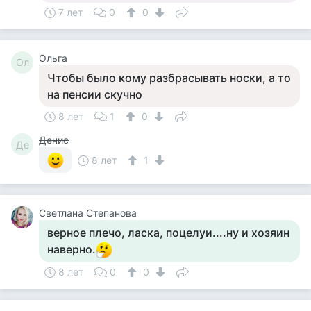
7 лет
0
0
Ольга
Ол
Чтобы было кому разбрасывать носки, а то
на пенсии скучно
8 лет
1
0
Денис
Де
8 лет
1
Светлана Степанова
верное плечо, ласка, поцелуи....ну и хозяин
наверно.
8 лет
0
0