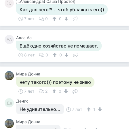
)..Александра) Саша Просто))
)С
Как для чего?!... чтоб ублажать его))
7 лет
0
0
Алла Аа
АА
Ещё одно хозяйство не помешает.
8 лет
0
0
Мира Донна
нету такого))) поэтому не знаю
7 лет
2
0
Денис
Де
Не удивительно...
7 лет
1
Мира Донна