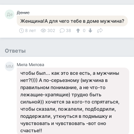
Денис
Де
Женщина!А для чего тебе в доме мужчина?
8 лет
302
38
0
Ответы
Мила Милова
ММ
чтобы был... как это все есть, а мужчины
нет?!))) А по-серьезному (мужчина в
правильном понимание, а не что-то
лежащие-храпящие) трудно быть
сильной)) хочется за кого-то спрятаться,
чтобы сказали, пожалели, подбодрили,
поддержали, уткнуться в подмышку и
чувствовать и чувствовать -вот оно
счастье!!