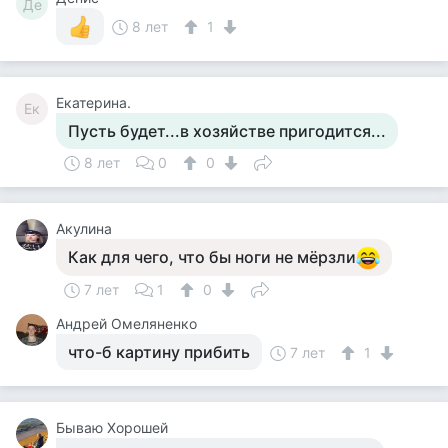
Де
8 лет
1
Екатерина.
Ек
Пусть будет...в хозяйстве пригодится...
8 лет
0
0
Акулина
Как для чего, что бы ноги не мёрзли
7 лет
1
0
Андрей Омеляненко
что-б картину прибить
7 лет
1
Бываю Хорошей