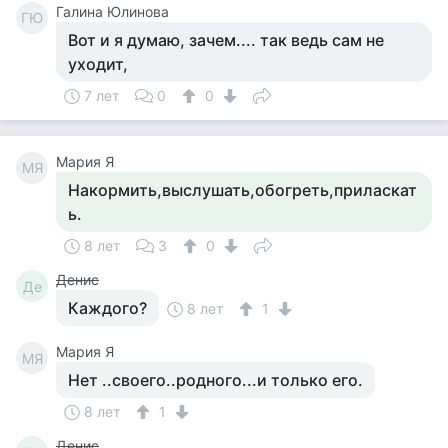
Галина Юлинова
ГЮ
Вот и я думаю, зачем.... так ведь сам не
уходит,
7 лет
0
0
Мария Я
МЯ
Накормить,выслушать,обогреть,приласкат
ь.
8 лет
3
0
Денис
Де
Каждого?
8 лет
1
Мария Я
МЯ
Нет ..своего..родного...и только его.
8 лет
1
Денис