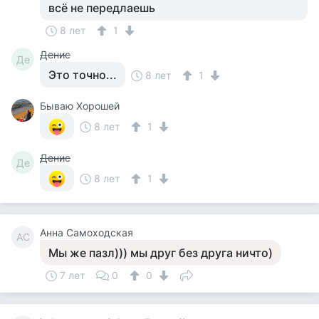
всё не передлаешь
8 лет
1
Денис
Де
Это точно...
8 лет
1
Бываю Хорошей
8 лет
1
Денис
Де
8 лет
1
Анна Самоходская
АС
Мы же пазл))) мы друг без друга ничто)
7 лет
0
0