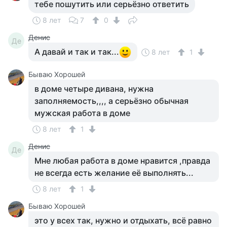
тебе пошутить или серьёзно ответить
8 лет
7
0
Денис
Де
А давай и так и так...
8 лет
1
Бываю Хорошей
в доме четыре дивана, нужна
заполняемость,,,, а серьёзно обычная
мужская работа в доме
8 лет
1
Денис
Де
Мне любая работа в доме нравится ,правда
не всегда есть желание её выполнять...
8 лет
1
Бываю Хорошей
это у всех так, нужно и отдыхать, всё равно