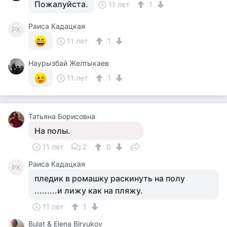
Пожалуйста.
11 лет
1
Раиса Кадацкая
РК
11 лет
1
Наурызбай Желтыкаев
11 лет
1
Татьяна Борисовна
На полы.
11 лет
2
0
Раиса Кадацкая
РК
пледик в ромашку раскинуть на полу
.........и лижу как на пляжу.
11 лет
1
Bulat & Elena Biryukov