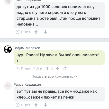
РК
да тут их до 1000 человек понимаете.ну
ладно вы у него спросите кто у него
старшина в роте был...так проще вспомнит
человека...
11 лет
1
Вадим Малахов
нуу.. Раиса! Ну зачем Вы всё опошливаете!..
)
11 лет
9
0
Показать все комментарии
Раиса Кадацкая
РК
вот тут вы не правы..все помню.даже как
хлеб..свежей пахнет из печки
11 лет
1