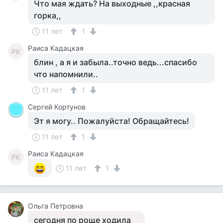
Что мая ждать? На выходные ,,красная
горка,,
11 лет
1
Раиса Кадацкая
РК
блин , а я и забыла..точно ведь...спасибо
что напомнили..
11 лет
1
Сергей Кортунов
Эт я могу.. Пожалуйста! Обращайтесь!
11 лет
1
Раиса Кадацкая
РК
11 лет
1
Ольга Петровна
сегодня по роще ходила