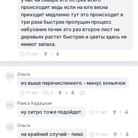
происходит ведь если на юге весна
приходит медленно тут это происходит в
три раза быстрее пропущен процесс
набухание почек это раз второе лист на
деревьях растет быстрее и цветы здесь не
имеют запаха.
11 лет
1
Ольга
Ол
из выше перечисленного - минус коньячок
11 лет
3
0
Раиса Кадацкая
РК
ну ситро тоже подойдет.
11 лет
1
Ольга
Ол
на крайний случай - пиво
11 лет
1