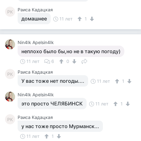
Раиса Кадацкая
РК
домашнее
11 лет
1
Nin4Ik Apelsin4Ik
неплохо было бы,но не в такую погоду)
11 лет
6
0
Раиса Кадацкая
РК
У вас тоже нет погоды....
11 лет
1
Nin4Ik Apelsin4Ik
это просто ЧЕЛЯБИНСК
11 лет
1
Раиса Кадацкая
РК
у нас тоже просто Мурманск...
11 лет
1