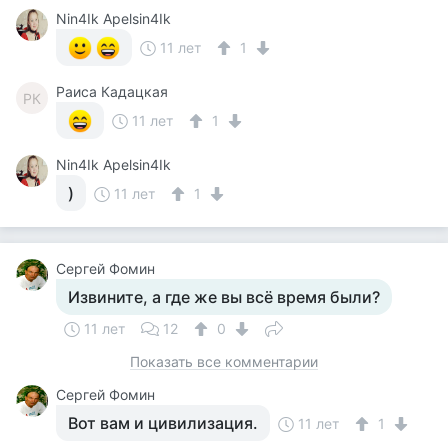
Nin4Ik Apelsin4Ik
11 лет
1
Раиса Кадацкая
РК
11 лет
1
Nin4Ik Apelsin4Ik
)
11 лет
1
Сергей Фомин
Извините, а где же вы всё время были?
11 лет
12
0
Показать все комментарии
Сергей Фомин
Вот вам и цивилизация.
11 лет
1