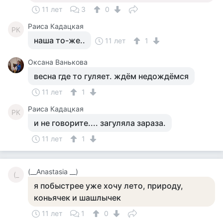
11 лет
3
0
Раиса Кадацкая
РК
наша то-же..
11 лет
1
Оксана Ванькова
весна где то гуляет. ждём недождёмся
11 лет
1
Раиса Кадацкая
РК
и не говорите.... загуляла зараза.
11 лет
1
(__Anastasia __)
(_
я побыстрее уже хочу лето, природу,
коньячек и шашлычек
11 лет
1
0