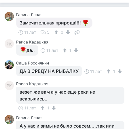
Галина Ясная
Замечательная природа!!!!
11 лет
5
0
Раиса Кадацкая
РК
да..
11 лет
1
Саша Россиянин
ДА В СРЕДУ НА РЫБАЛКУ
11 лет
1
Раиса Кадацкая
РК
везет же вам а у нас еще реки не
вскрылись..
11 лет
1
Галина Ясная
А у нас и зимы не было совсем.....так или