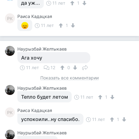
да уж...
11 лет
1
Раиса Кадацкая
РК
11 лет
1
Наурызбай Желтыкаев
Ага хочу
11 лет
12
0
Показать все комментарии
Наурызбай Желтыкаев
Тепло будет летом
11 лет
1
Раиса Кадацкая
РК
успокоили..ну спасибо.
11 лет
1
Наурызбай Желтыкаев