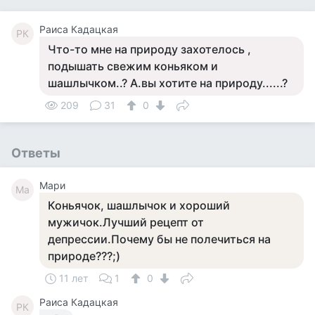
Раиса Кадацкая
РК
Что-то мне на природу захотелось ,
подышать свежим коньяком и
шашлычком..? А.вы хотите на природу......?
209
31
0
Ответы
Мари
Ма
Коньячок, шашлычок и хороший
мужичок.Лучший рецепт от
депрессии.Почему бы не полечиться на
природе???;)
11 лет
1
0
Раиса Кадацкая
РК