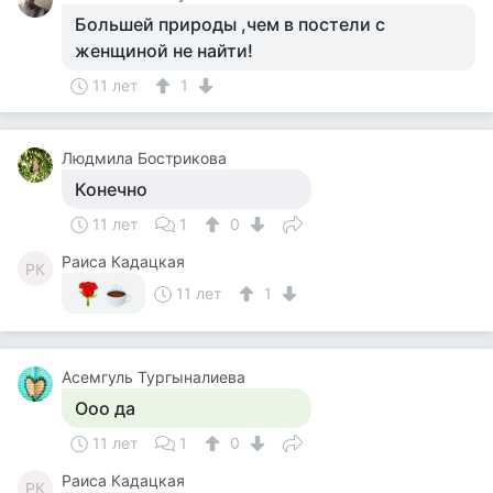
Большей природы ,чем в постели с
женщиной не найти!
11 лет
1
Людмила Бострикова
Конечно
11 лет
1
0
Раиса Кадацкая
РК
11 лет
1
Асемгуль Тургыналиева
Ооо да
11 лет
1
0
Раиса Кадацкая
РК