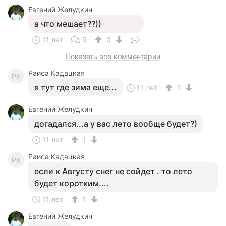
Евгений Желудкин
а что мешает??))
11 лет
9
0
Показать все комментарии
Раиса Кадацкая
РК
я тут где зима еще...
11 лет
1
Евгений Желудкин
догадался...а у вас лето вообще будет?)
11 лет
1
Раиса Кадацкая
РК
если к Августу снег не сойдет . то лето
будет коротким....
11 лет
1
Евгений Желудкин