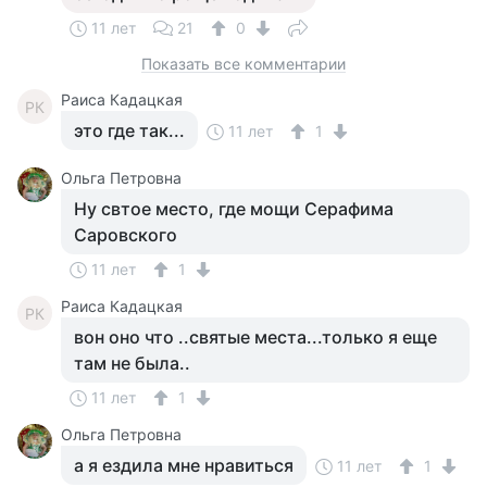
11 лет
21
0
Показать все комментарии
Раиса Кадацкая
РК
это где так...
11 лет
1
Ольга Петровна
Ну свтое место, где мощи Серафима
Саровского
11 лет
1
Раиса Кадацкая
РК
вон оно что ..святые места...только я еще
там не была..
11 лет
1
Ольга Петровна
а я ездила мне нравиться
11 лет
1