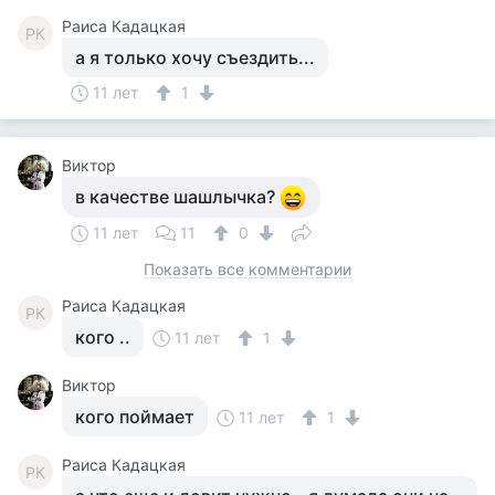
Раиса Кадацкая
РК
а я только хочу съездить...
11 лет
1
Виктор
в качестве шашлычка?
11 лет
11
0
Показать все комментарии
Раиса Кадацкая
РК
кого ..
11 лет
1
Виктор
кого поймает
11 лет
1
Раиса Кадацкая
РК