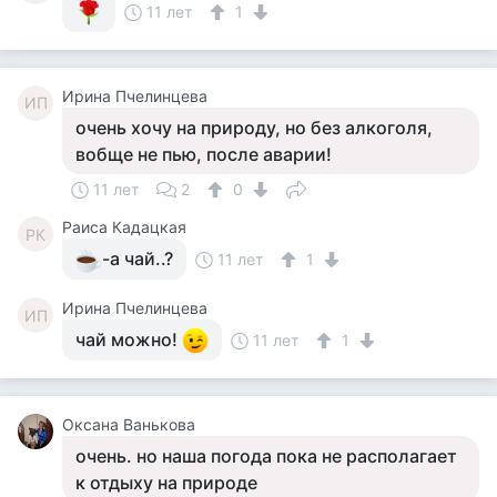
11 лет
1
Ирина Пчелинцева
ИП
очень хочу на природу, но без алкоголя,
вобще не пью, после аварии!
11 лет
2
0
Раиса Кадацкая
РК
-а чай..?
11 лет
1
Ирина Пчелинцева
ИП
чай можно!
11 лет
1
Оксана Ванькова
очень. но наша погода пока не располагает
к отдыху на природе