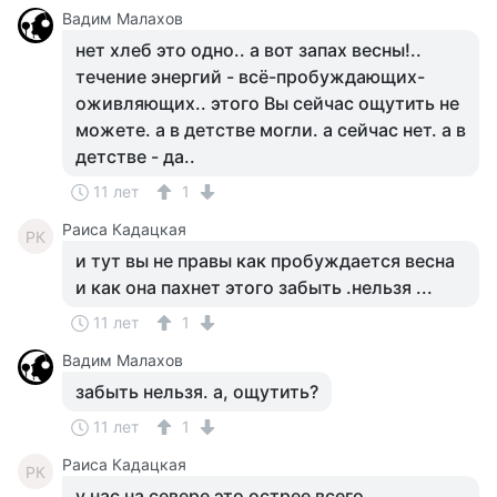
Вадим Малахов
нет хлеб это одно.. а вот запах весны!..
течение энергий - всё-пробуждающих-
оживляющих.. этого Вы сейчас ощутить не
можете. а в детстве могли. а сейчас нет. а в
детстве - да..
11 лет
1
Раиса Кадацкая
РК
и тут вы не правы как пробуждается весна
и как она пахнет этого забыть .нельзя ...
11 лет
1
Вадим Малахов
забыть нельзя. а, ощутить?
11 лет
1
Раиса Кадацкая
РК
у нас на севере это острее всего