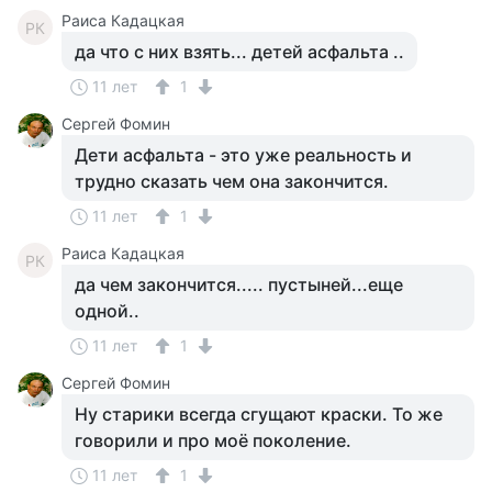
Раиса Кадацкая
РК
да что с них взять... детей асфальта ..
11 лет
1
Сергей Фомин
Дети асфальта - это уже реальность и
трудно сказать чем она закончится.
11 лет
1
Раиса Кадацкая
РК
да чем закончится..... пустыней...еще
одной..
11 лет
1
Сергей Фомин
Ну старики всегда сгущают краски. То же
говорили и про моё поколение.
11 лет
1