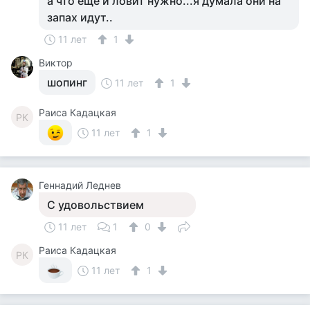
а что еще и ловит нужно...я думала они на
запах идут..
11 лет
1
Виктор
шопинг
11 лет
1
Раиса Кадацкая
РК
11 лет
1
Геннадий Леднев
С удовольствием
11 лет
1
0
Раиса Кадацкая
РК
11 лет
1