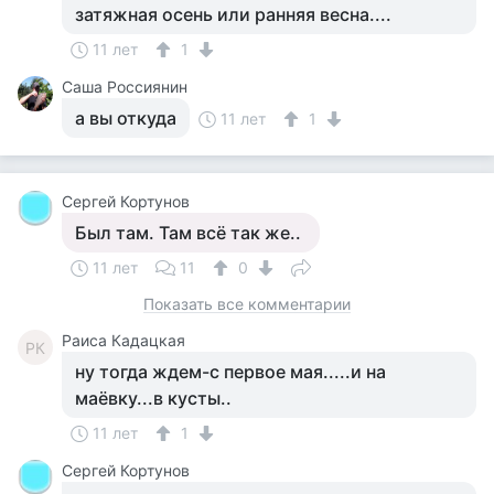
затяжная осень или ранняя весна....
11 лет
1
Саша Россиянин
а вы откуда
11 лет
1
Сергей Кортунов
Был там. Там всё так же..
11 лет
11
0
Показать все комментарии
Раиса Кадацкая
РК
ну тогда ждем-с первое мая.....и на
маёвку...в кусты..
11 лет
1
Сергей Кортунов