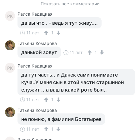
Показать все комментарии
Раиса Кадацкая
РК
да вы что . - ведь я тут живу....
11 лет
1
Татьяна Комарова
данькой зовут
11 лет
1
Раиса Кадацкая
РК
да тут часть.. и Данек сами понимаете
куча..У меня сын в этой части старшиной
служит ...а ваш в какой роте был..
11 лет
1
Татьяна Комарова
не помню, а фамилия Богатырев
11 лет
1
Раиса Кадацкая