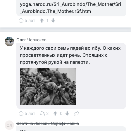
yoga.narod.ru/Sri_Aurobindo/The_Mother/Sri
_Aurobindo.The_Mother.rSf.htm
5 лет
1
Олег Челноков
У каждого свои семь пядей во лбу. О каких
просветленных идет речь. Стоящих с
протянутой рукой на паперти.
5 лет
2
0
Светина Любовь Серафимовна
СЛ