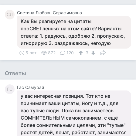
Светина Любовь Серафимовна
СЛ
Как Вы реагируете на цитаты
проСВЕТленных на этом сайте? Варианты
ответа: 1. радуюсь, одобряю 2. пропускаю,
игнорирую 3. раздражаюсь, негодую
5 лет
872
120
3
Ответы
Гас Самурай
ГС
у вас интересная позиция. Тот кто не
принимает ваши цитаты, йогу и т.д., для
вас тупые люди. Пока вы занимаетесь
СОМНИТЕЛЬНЫМ самокопанием, с ещё
более сомнительными целями, эти "тупые"
ростят детей, лечат, работают, занимаются