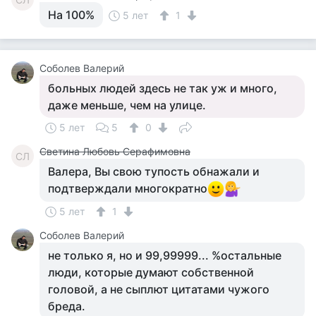
На 100%
5 лет
1
Соболев Валерий
больных людей здесь не так уж и много,
даже меньше, чем на улице.
5 лет
5
0
Светина Любовь Серафимовна
СЛ
Валера, Вы свою тупость обнажали и
подтверждали многократно
5 лет
1
Соболев Валерий
не только я, но и 99,99999... %остальные
люди, которые думают собственной
головой, а не сыплют цитатами чужого
бреда.