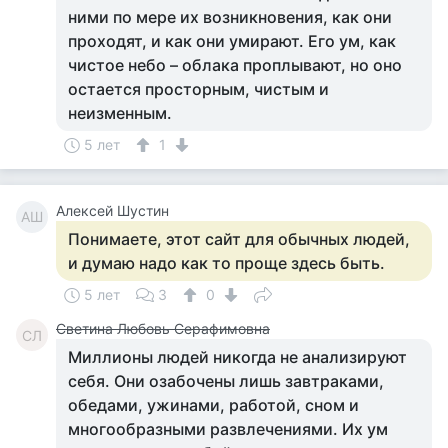
ними по мере их возникновения, как они
проходят, и как они умирают. Его ум, как
чистое небо – облака проплывают, но оно
остается просторным, чистым и
неизменным.
5 лет
1
Алексей Шустин
АШ
Понимаете, этот сайт для обычных людей,
и думаю надо как то проще здесь быть.
5 лет
3
0
Светина Любовь Серафимовна
СЛ
Миллионы людей никогда не анализируют
себя. Они озабочены лишь завтраками,
обедами, ужинами, работой, сном и
многообразными развлечениями. Их ум