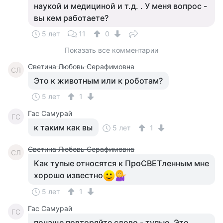
наукой и медициной и т.д. . У меня вопрос -
вы кем работаете?
5 лет
11
0
Показать все комментарии
Светина Любовь Серафимовна
СЛ
Это к животным или к роботам?
5 лет
1
Гас Самурай
ГС
к таким как вы
5 лет
1
Светина Любовь Серафимовна
СЛ
Как тупые относятся к ПроСВЕТленным мне
хорошо известно
5 лет
1
Гас Самурай
ГС
почаще повторяйте слово - тупые. Это,