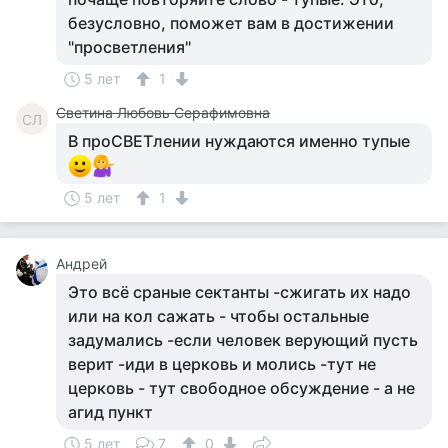
безусловно, поможет вам в достижении
"просветления"
5 лет
1
Светина Любовь Серафимовна
СЛ
В проСВЕТлении нуждаются именно тупые
5 лет
1
Андрей
Это всё сраные сектанты -сжигать их надо
или на кол сажать - чтобы остальные
задумались -если человек верующий пусть
верит -иди в церковь и молись -тут не
церковь - тут свободное обсуждение - а не
агид пункт
5 лет
7
0