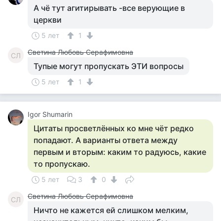
А чё тут агитирывать -все верующие в
церкви
5 лет
1
Светина Любовь Серафимовна
СЛ
Тупые могут пропускать ЭТИ вопросы
5 лет
1
Igor Shumarin
Цитаты просветлённых ко мне чёт редко
попадают. А варианты ответа между
первым и вторым: каким то радуюсь, какие
то пропускаю.
5 лет
3
0
Светина Любовь Серафимовна
СЛ
Ничто не кажется ей слишком мелким,