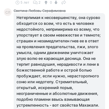
5 лет
2
0
Светина Любовь Серафимовна
СЛ
Нетерпимая к несовершенству, она сурово
обходится со всем, что есть в человеке
недостойного, непримирима ко всему, что
упорствует в своем невежестве и темноте;
страшен и незамедлителен гнев ее в ответ
на проявления предательства, лжи, злого
умысла, одним движением уничтожает
злую волю ее карающая десница. Она не
терпит равнодушия, нерадивости и лени в
божественной работе и острой болью
пробуждает, если нужно, нерасторопного
соню или недотепу. Стремительный,
открытый, искренний порыв,
неограниченные и абсолютные движения,
подобно пламени ввысь взмывающая
устремленность - вот свойства Махакали.