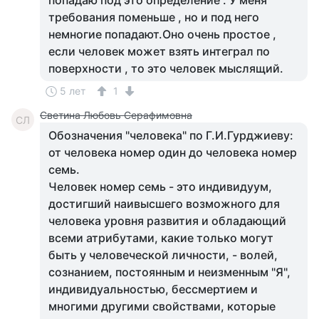
попадаю под это определение . У меня
требования поменьше , но и под него
немногие попадают.Оно очень простое ,
если человек может взять интеграл по
поверхности , то это человек мыслящий.
5 лет
1
Светина Любовь Серафимовна
СЛ
Обозначения "человека" по Г.И.Гурджиеву:
от человека номер один до человека номер
семь.
Человек номер семь - это индивидуум,
достигший наивысшего возможного для
человека уровня развития и обладающий
всеми атрибутами, какие только могут
быть у человеческой личности, - волей,
сознанием, постоянным и неизменным "Я",
индивидуальностью, бессмертием и
многими другими свойствами, которые