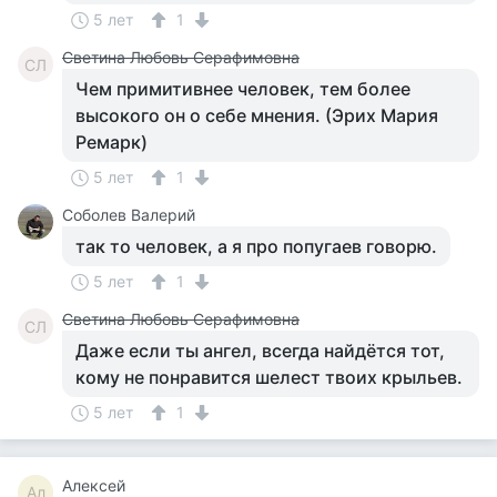
5 лет
1
Светина Любовь Серафимовна
СЛ
Чем примитивнее человек, тем более
высокого он о себе мнения. (Эрих Мария
Ремарк)
5 лет
1
Соболев Валерий
так то человек, а я про попугаев говорю.
5 лет
1
Светина Любовь Серафимовна
СЛ
Даже если ты ангел, всегда найдётся тот,
кому не понравится шелест твоих крыльев.
5 лет
1
Алексей
Ал