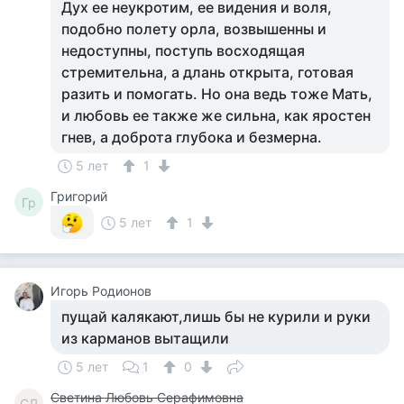
Дух ее неукротим, ее видения и воля,
подобно полету орла, возвышенны и
недоступны, поступь восходящая
стремительна, а длань открыта, готовая
разить и помогать. Но она ведь тоже Мать,
и любовь ее также же сильна, как яростен
гнев, а доброта глубока и безмерна.
5 лет
1
Григорий
Гр
5 лет
1
Игорь Родионов
пущай калякают,лишь бы не курили и руки
из карманов вытащили
5 лет
1
0
Светина Любовь Серафимовна
СЛ