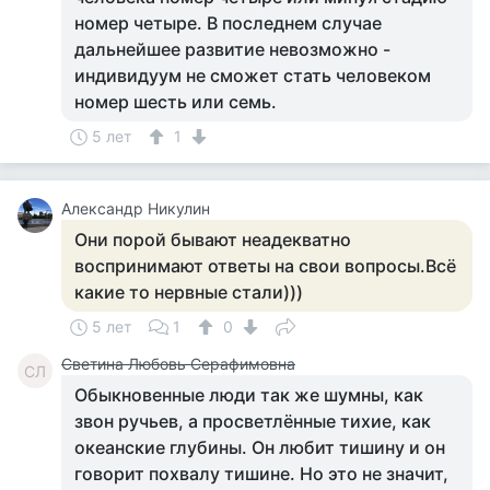
номер четыре. В последнем случае
дальнейшее развитие невозможно -
индивидуум не сможет стать человеком
номер шесть или семь.
5 лет
1
Алекcандр Никулин
Они порой бывают неадекватно
воспринимают ответы на свои вопросы.Всё
какие то нервные стали)))
5 лет
1
0
Светина Любовь Серафимовна
СЛ
Обыкновенные люди так же шумны, как
звон ручьев, а просветлённые тихие, как
океанские глубины. Он любит тишину и он
говорит похвалу тишине. Но это не значит,