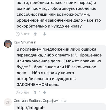
почти, приблизительно - прим. перев.) и
всякий промах, любое злоупотребление
способностями или возможностями,
брошенное или законченное дело - все это
оскорбительно и чуждо ее нраву.
5 лет
1
Igor Shumarin
В последнем предложении либо ошибка
переводчика, либо опечатка: "...брошенное
или законченное дело..." может правильно
будет "...брошенное или НЕ законченное
дело..." Ибо я не вижу ничего
оскорбительного и чуждого в
ЗАКОНЧЕННОМ деле.
5 лет
1
Светина Любовь Серафимовна
СЛ
http://integral-