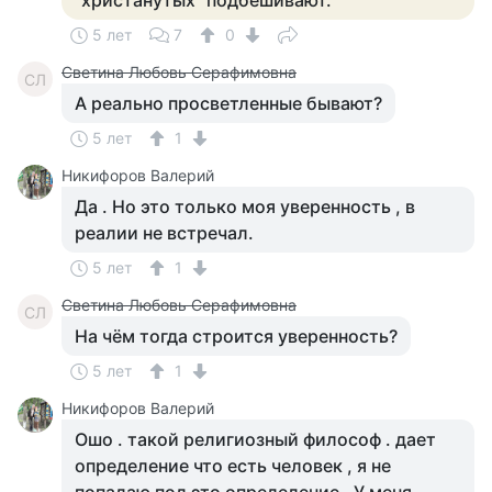
"христанутых" подбешивают.
5 лет
7
0
Светина Любовь Серафимовна
СЛ
А реально просветленные бывают?
5 лет
1
Никифоров Валерий
Да . Но это только моя уверенность , в
реалии не встречал.
5 лет
1
Светина Любовь Серафимовна
СЛ
На чём тогда строится уверенность?
5 лет
1
Никифоров Валерий
Ошо . такой религиозный философ . дает
определение что есть человек , я не