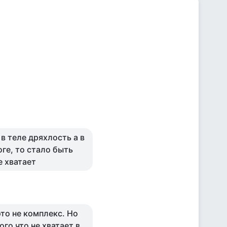
в теле дряхлость а в
оге, то стало быть
е хватает
это не комплекс. Но
ого что не хватает в