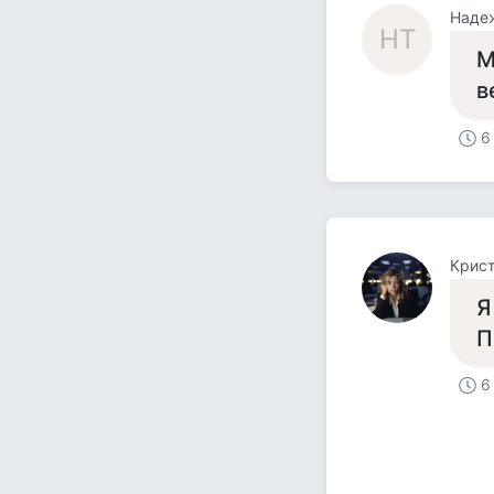
Наде
НТ
М
в
6
Крист
Я
П
6