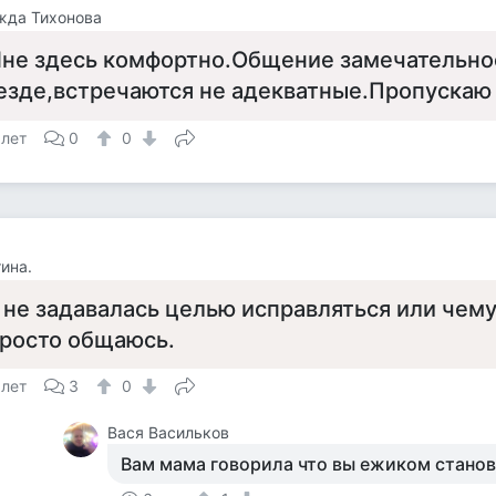
жда Тихонова
не здесь комфортно.Общение замечательное
езде,встречаются не адекватные.Пропускаю 
 лет
0
0
ина.
 не задавалась целью исправляться или чему
росто общаюсь.
 лет
3
0
Вася Васильков
Вам мама говорила что вы ежиком станови