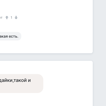
ет
1
акая есть.
дайки,такой и