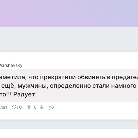
 Warshavsky
аметила, что прекратили обвинять в предате
 ещё, мужчины, определенно стали намного
то!!! Радует!
 лет
0
0