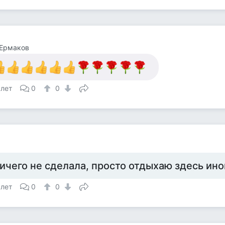
 Ермаков
 лет
0
0
а
ичего не сделала, просто отдыхаю здесь ино
 лет
0
0