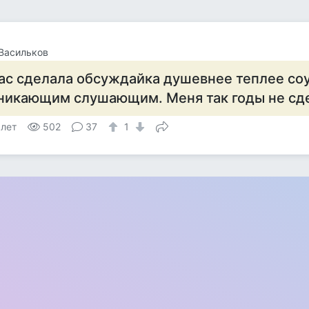
Васильков
ас сделала обсуждайка душевнее теплее со
никающим слушающим. Меня так годы не сде
 лет
502
37
1