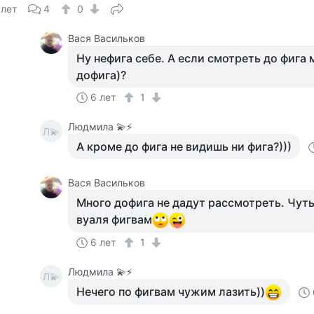
 лет
4
0
Вася Васильков
Ну нефига себе. А если смотреть до фига
дофига)?
6 лет
1
Людмила 💫⚡
Л💫
А кроме до фига не видишь ни фига?)))
Вася Васильков
Много дофига не дадут рассмотреть. Чуть
вуаля фигвам
6 лет
1
Людмила 💫⚡
Л💫
Нечего по фигвам чужим лазить))