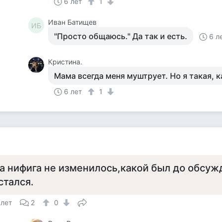
6 лет
1
Иван Батищев
ИБ
"Просто общаюсь." Да так и есть.
6 л
Кристина.
Мама всегда меня муштрует. Но я такая, к
6 лет
1
а нифига не изменилось,какой был до обсуж
стался.
 лет
2
0