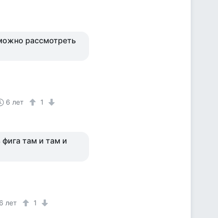
 можно рассмотреть
6 лет
1
 фига там и там и
6 лет
1