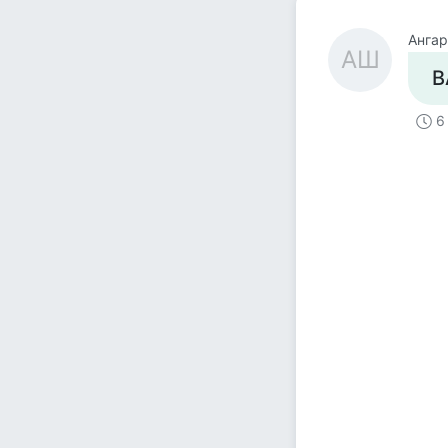
Анга
АШ
В
6