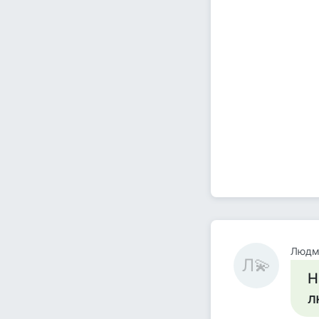
Людм
Л💫
Н
л