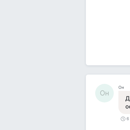
Он
Он
Д
о
6