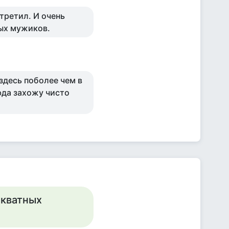
третил. И очень
ых мужиков.
 здесь поболее чем в
юда захожу чисто
екватных