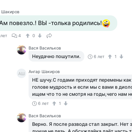
р Шакиров
Ам повезло.! ВЫ -толька родились!
 лет
4
0
Вася Васильков
Неудачно пошутили.
6 лет
1
Ангар Шакиров
АШ
НЕ шучу.С годами приходят перемены как 
голове мудрость и если мы с вами в диол
ищем что то не смотря на годы,чего нам н
6 лет
1
Вася Васильков
Верно. Я после развода стал закрыт. Нет 
лучше не лезь. А обсуждайка даёт часть т