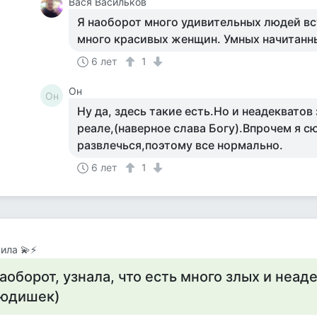
Вася Васильков
Я наоборот много удивительных людей вс
много красивых женщин. Умных начитанн
6 лет
1
Он
Он
Ну да, здесь такие есть.Но и неадекватов
реале,(наверное слава Богу).Впрочем я с
развлечься,поэтому все нормально.
6 лет
1
ила 💫⚡
аоборот, узнала, что есть много злых и неад
юдишек)