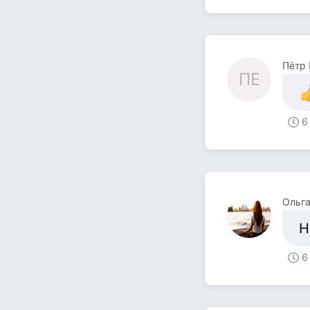
Пётр
ПЕ
6
Ольг
Н
6