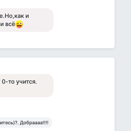
.Но,как и
и всё
 0-то учится.
тесь)?. Добраааа!!!!