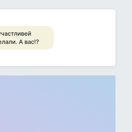
участливей
лали. А вас!?