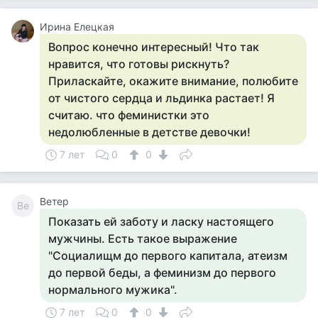
Ирина Елецкая
Вопрос конечно интересный! Что так
нравится, что готовы рискнуть?
Приласкайте, окажите внимание, полюбите
от чистого сердца и льдинка растает! Я
считаю. что феминистки это
недолюбленные в детстве девочки!
7 лет
0
0
Ветер
Ве
Показать ей заботу и ласку настоящего
мужчины. Есть такое выражение
"Социалищм до первого капитала, атеизм
до первой беды, а феминизм до первого
нормального мужика".
7 лет
0
0