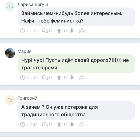
Лариса Богуш
ЛБ
Займись чем-нибудь более интересным.
Нафиг тебе феминистка?
7 лет
0
0
Мария
Чур! чур! Пусть идёт своей дорогой!!!))) не
тратьте время
7 лет
0
0
Григорий
Гр
А зачем ? Он уже потеряна для
традиционного общества
7 лет
0
0