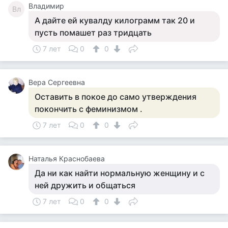
Владимир
Вл
А дайте ей кувалду килограмм так 20 и
пусть помашет раз тридцать
7 лет
0
0
Вера Сергеевна
Оставить в покое до само утверждения
покончить с феминизмом .
7 лет
0
0
Наталья Краснобаева
Да ни как найти нормальную женщину и с
ней дружить и общаться
7 лет
0
0