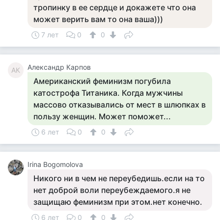
тропинку в ее сердце и докажете что она
может верить вам то она ваша)))
7 лет
0
0
Александр Карпов
АК
Американский феминизм погубила
катострофа Титаника. Когда мужчины
массово отказывались от мест в шлюпках в
пользу женщин. Может поможет...
6 лет
0
0
Irina Bogomolova
Никого ни в чем не переубедишь.если на то
нет доброй воли переубеждаемого.я не
защищаю феминизм при этом.нет конечно.
6 лет
0
0