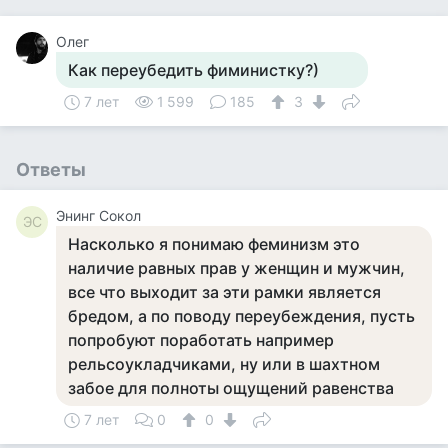
Олег
Как переубедить фиминистку?)
7 лет
1 599
185
3
Ответы
Энинг Сокол
ЭС
Насколько я понимаю феминизм это
наличие равных прав у женщин и мужчин,
все что выходит за эти рамки является
бредом, а по поводу переубеждения, пусть
попробуют поработать например
рельсоукладчиками, ну или в шахтном
забое для полноты ощущений равенства
7 лет
0
0