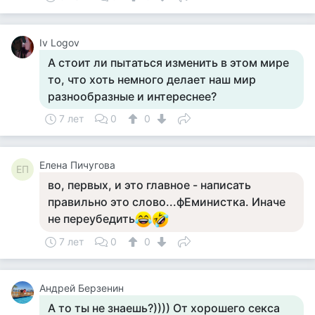
Iv Logov
А стоит ли пытаться изменить в этом мире
то, что хоть немного делает наш мир
разнообразные и интереснее?
7 лет
0
0
Елена Пичугова
ЕП
во, первых, и это главное - написать
правильно это слово...фЕминистка. Иначе
не переубедить
7 лет
0
0
Андрей Берзенин
А то ты не знаешь?)))) От хорошего секса