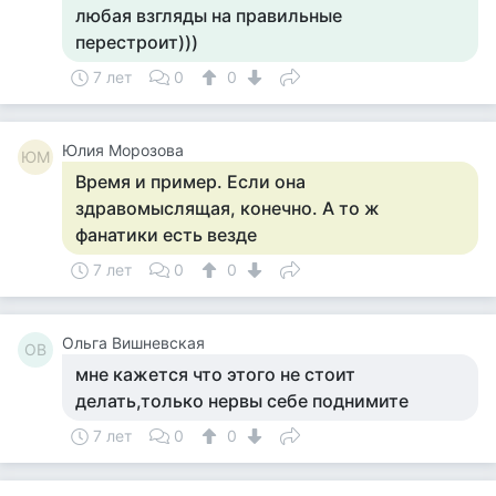
любая взгляды на правильные
перестроит)))
7 лет
0
0
Юлия Морозова
ЮМ
Время и пример. Если она
здравомыслящая, конечно. А то ж
фанатики есть везде
7 лет
0
0
Ольга Вишневская
ОВ
мне кажется что этого не стоит
делать,только нервы себе поднимите
7 лет
0
0