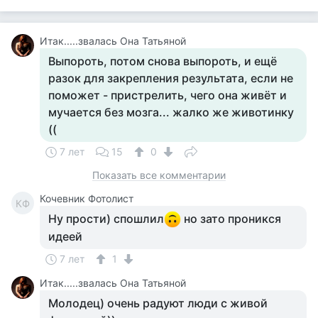
Итак.....звалась Она Татьяной
Выпороть, потом снова выпороть, и ещё
разок для закрепления результата, если не
поможет - пристрелить, чего она живёт и
мучается без мозга... жалко же животинку
((
7 лет
15
0
Показать все комментарии
Кочевник Фотолист
КФ
Ну прости) спошлил
но зато проникся
идеей
7 лет
1
Итак.....звалась Она Татьяной
Молодец) очень радуют люди с живой