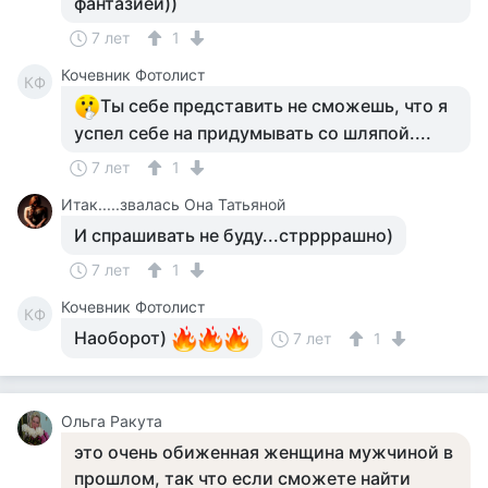
фантазией))
7 лет
1
Кочевник Фотолист
КФ
Ты себе представить не сможешь, что я
успел себе на придумывать со шляпой....
7 лет
1
Итак.....звалась Она Татьяной
И спрашивать не буду...стррррашно)
7 лет
1
Кочевник Фотолист
КФ
Наоборот)
7 лет
1
Ольга Ракута
это очень обиженная женщина мужчиной в
прошлом, так что если сможете найти