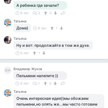
А ребенка где зачали?
9 лет
2
0
Татьяна
Дома)
9 лет
1
Татьяна
Ну и вот: продолжайте в том же духе.
9 лет
1
Владимир Жуков
ВЖ
Пельмени налепите ))
9 лет
1
0
Татьяна
Очень интересная идея))мы обожаем
пельмени,но опять же...мы часто готовим