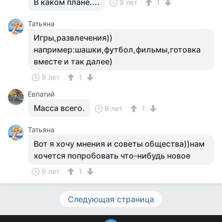
В каком плане....
9 лет
1
Татьяна
Игры,развлечения))
например:шашки,футбол,фильмы,готовка
вместе и так далее)
9 лет
1
Евпатий
Масса всего.
9 лет
1
Татьяна
Вот я хочу мнения и советы общества))нам
хочется попробовать что-нибудь новое
9 лет
1
Следующая страница