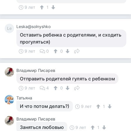
9 лет
1
Leska@solnyshko
Le
Оставить ребенка с родителями, и сходить
прогуляться)
9 лет
0
0
Владимир Писарев
Отправить родителей гулять с ребенком
9 лет
4
0
Татьяна
И что потом делать?)
9 лет
1
Владимир Писарев
Заняться любовью
9 лет
1