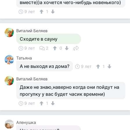
вместе))а хочется чего-нибудь новенького)
9 лет
1
Виталий Беляев
Сходите в сауну
9 лет
2
0
Татьяна
А не выходя из дома?
9 лет
1
Виталий Беляев
Даже не знаю,наверно когда они пойдут на
прогулку у вас будет часик времени)
9 лет
1
Аленушка