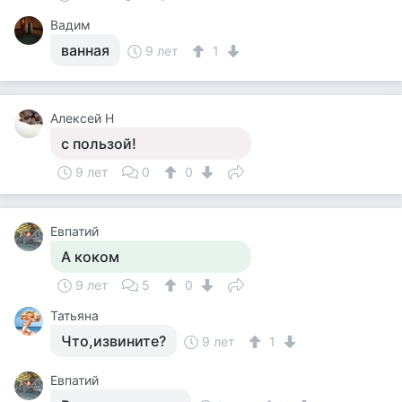
Вадим
ванная
9 лет
1
Алексей Н
с пользой!
9 лет
0
0
Евпатий
А коком
9 лет
5
0
Татьяна
Что,извините?
9 лет
1
Евпатий