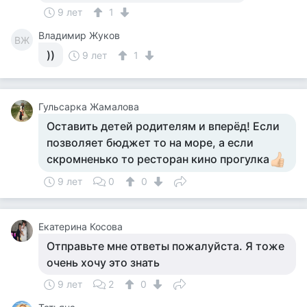
9 лет
1
Владимир Жуков
ВЖ
))
9 лет
1
Гульсарка Жамалова
Оставить детей родителям и вперёд! Если
позволяет бюджет то на море, а если
скромненько то ресторан кино прогулка
9 лет
0
0
Екатерина Косова
Отправьте мне ответы пожалуйста. Я тоже
очень хочу это знать
9 лет
2
0