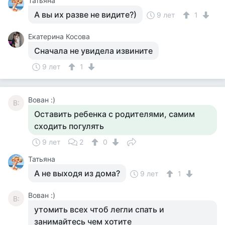
Татьяна
А вы их разве не видите?)
9 лет
1
Екатерина Косова
Сначала не увидела извините
9 лет
1
Вован :)
В:
Оставить ребенка с родителями, самим
сходить погулять
9 лет
2
0
Татьяна
А не выходя из дома?
9 лет
1
Вован :)
В:
утомить всех чтоб легли спать и
занимайтесь чем хотите