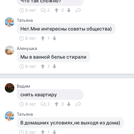
Что так сложно?
9 лет
2
0
Татьяна
Нет.Мне интересны советы общества)
9 лет
1
Аленушка
Мы в ванной белье стирали
9 лет
1
Вадим
снять квартиру
9 лет
2
0
Татьяна
В домашних условиях,не выходя из дома)
9 лет
1