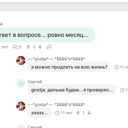
ей
твет в вопросе... ровно месяц...
1 лет
5
0
~~*gostja*~~ *$&&&*s*&&&$*
а можно продлить на всю жизнь?
11 л
Сергей
Се
gostja, дальше будни...я проверял...
1
~~*gostja*~~ *$&&&*s*&&&$*
ээээх...
11 лет
1
Сергей