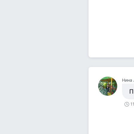
Нина
П
1