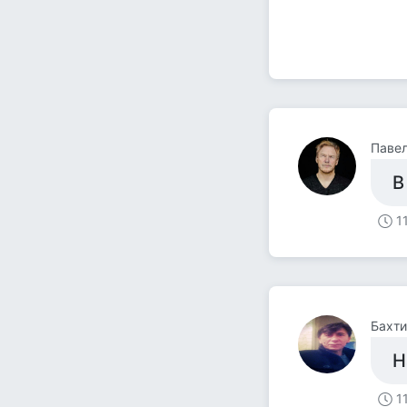
Паве
В
1
Бахти
Н
1