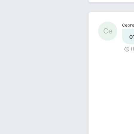
Серг
Се
о
1