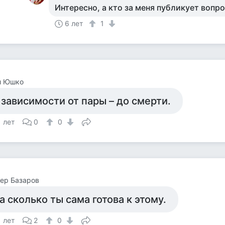
Интересно, а кто за меня публикует вопр
6 лет
1
л Юшко
 зависимости от пары – до смерти.
1 лет
0
0
ер Базаров
а сколько ты сама готова к этому.
1 лет
2
0