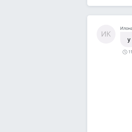
Илон
ИК
у
1