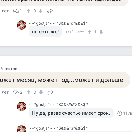
1 лет
1
0
~~*gostja*~~ *$&&&*s*&&&$*
но есть же!
11 лет
1
й Титков
ожет месяц, может год...может и дольше
1 лет
2
0
~~*gostja*~~ *$&&&*s*&&&$*
Ну да, разве счастье имеет срок.
11 л
~~*gostja*~~ *$&&&*s*&&&$*