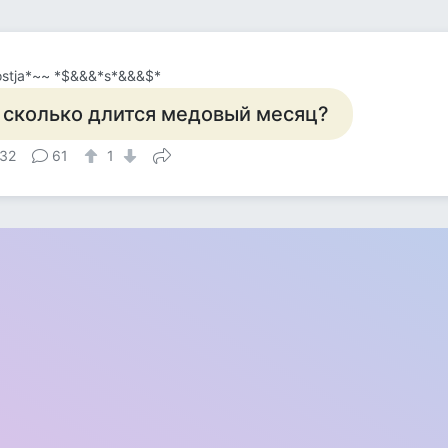
stja*~~ *$&&&*s*&&&$*
 сколько длится медовый месяц?
32
61
1