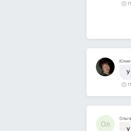
1
Юлия
У
1
Ольг
Ол
У