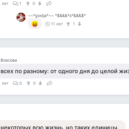
1 лет
1
0
~~*gostja*~~ *$&&&*s*&&&$*
11 лет
1
 Власова
 всех по разному: от одного дня до целой жи
1 лет
0
0
а
 некоторых всю жизнь, но таких единицы.