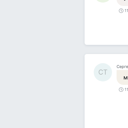
1
Серге
СТ
м
1