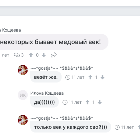
а Кощеева
 некоторых бывает медовый век!
1 лет
3
0
~~*gostja*~~ *$&&&*s*&&&$*
везёт же.
11 лет
1
Илона Кощеева
ИК
да))))))))
11 лет
1
~~*gostja*~~ *$&&&*s*&&&$*
только век у каждого свой)))
11 лет