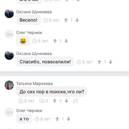
Оксана Шункиева
Весело!
8 лет
1
Олег Чернюк
ОЧ
8 лет
1
Оксана Шункиева
Спасибо, повеселили!
8 лет
1
Татьяна Маркеева
До сих пор в поиске,что ли?
8 лет
3
0
Олег Чернюк
ОЧ
а то
8 лет
1