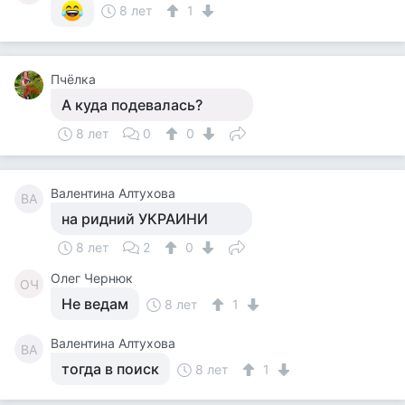
8 лет
1
Пчёлка
А куда подевалась?
8 лет
0
0
Валентина Алтухова
ВА
на ридний УКРАИНИ
8 лет
2
0
Олег Чернюк
ОЧ
Не ведам
8 лет
1
Валентина Алтухова
ВА
тогда в поиск
8 лет
1