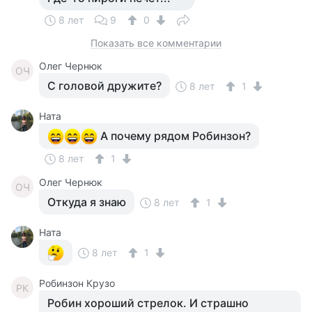
8 лет
9
0
Показать все комментарии
Олег Чернюк
ОЧ
С головой дружите?
8 лет
1
Ната
А почему рядом Робинзон?
8 лет
1
Олег Чернюк
ОЧ
Откуда я знаю
8 лет
1
Ната
8 лет
1
Робинзон Крузо
РК
Робин хороший стрелок. И страшно