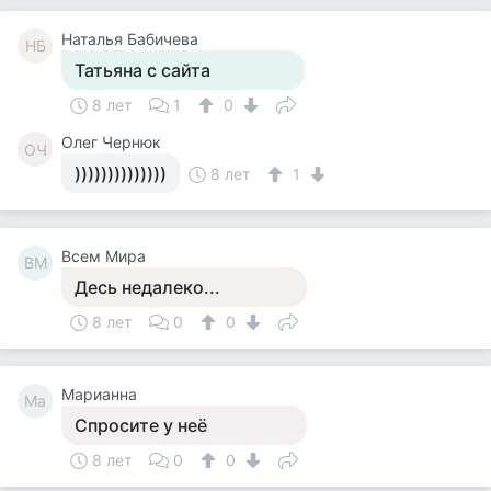
Наталья Бабичева
НБ
Татьяна с сайта
8 лет
1
0
Олег Чернюк
ОЧ
))))))))))))))
8 лет
1
Всем Мира
ВМ
Десь недалеко...
8 лет
0
0
Марианна
Ма
Спросите у неё
8 лет
0
0