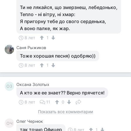
Ти не лякайся, що змерзнеш, лебедонько,
Тепло - нi вiтру, нi хмар:
Я пригорну тебе до свого серденька,
А воно палке, як жар.
8 лет
1
Саня Рыжиков
Тоже хорошая песня) одобряю))
8 лет
1
Оксана Золотых
ОЗ
А кто же ее знает?? Верно прячется!
8 лет
11
0
Показать все комментарии
Олег Чернюк
ОЧ
так точно Офицер
8 лет
1