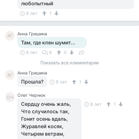
любопытный
8 лет
1
Анна Гришина
АГ
Там, где клен шумит...
8 лет
9
0
Показать все комментарии
Анна Гришина
АГ
Прошла?
8 лет
1
Олег Чернюк
ОЧ
Сердцу очень жаль,
8 лет
1
Что случилось так,
Гонит осень вдаль,
Журавлей косяк,
Четырем ветрам,