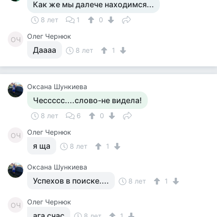
Как же мы далече находимся...
8 лет
1
0
Олег Чернюк
ОЧ
Даааа
8 лет
1
Оксана Шункиева
Чессссс....слово-не видела!
8 лет
6
0
Олег Чернюк
ОЧ
я ща
8 лет
1
Оксана Шункиева
Успехов в поиске....
8 лет
1
Олег Чернюк
ОЧ
ага счас
8 лет
1