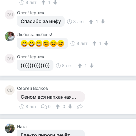
8 лет
1
Олег Чернюк
ОЧ
Спасибо за инфу
8 лет
1
Любовь..любовь!
8 лет
1
Олег Чернюк
ОЧ
))))))))))))))))
8 лет
1
Сергей Волков
СВ
Сеном вся напханная...
8 лет
0
0
Ната
Где-то пироги печёт...