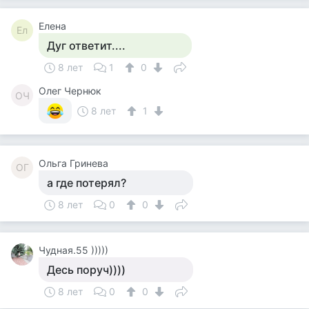
Елена
Ел
Дуг ответит....
8 лет
1
0
Олег Чернюк
ОЧ
8 лет
1
Ольга Гринева
ОГ
а где потерял?
8 лет
0
0
Чудная.55 )))))
Десь поруч))))
8 лет
0
0