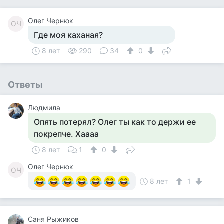
Олег Чернюк
ОЧ
Где моя каханая?
8 лет
290
34
0
Ответы
Людмила
Опять потерял? Олег ты как то держи ее
покрепче. Хаааа
8 лет
1
0
Олег Чернюк
ОЧ
8 лет
1
Саня Рыжиков