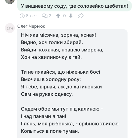
У вишневому соду, где соловейко щебетал!
8 лет
2
0
Олег Чернюк
ОЧ
Нiч яка мiсячна, зоряна, ясная!
Видно, хоч голки збирай.
Вийди, коханая, працею зморена,
Хоч на хвилиночку в гай.
Ти не лякайся, що нiженьки босi
Вмочиш в холодну росу:
Я тебе, вiрная, аж до хатиноньки
Сам на руках однесу.
Сядем обое мы тут пiд калиною -
I над панами я пан!
Глянь, моя рыбонька, - срiбною хвилею
Копыться в поле туман.