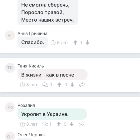
Не смогла сберечь,
Поросло травой,
Место наших встреч.
Анна Гришина
АГ
Спасибо.
8 лет
1
Таня Кисиль
ТК
В жизни - как в песне
8 лет
0
0
Розалия
Ро
Укропит в Украине.
8 лет
1
0
Олег Чернюк
ОЧ