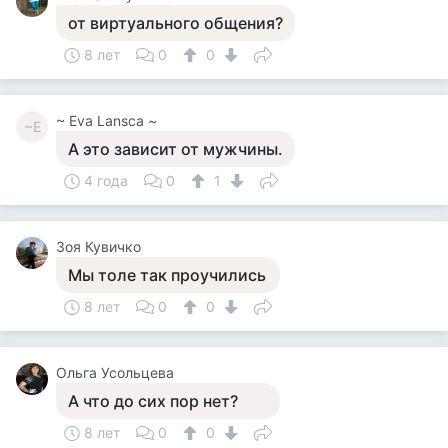
от виртуального общения?
8 лет
0
0
~ Eva Lansca ~
~E
А это зависит от мужчины.
4 года
0
1
Зоя Кувичко
Мы толе так проучились
8 лет
0
0
Ольга Усольцева
А что до сих пор нет?
8 лет
0
0