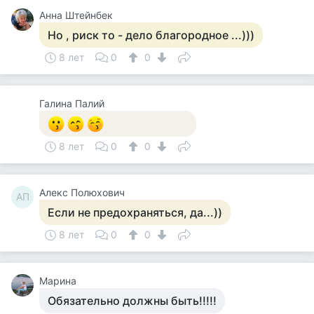
Анна Штейнбек
Но , риск то - дело благородное ...)))
8 лет
0
0
Галина Палий
8 лет
0
0
Алекс Полюхович
АП
Если не предохраняться, да...))
8 лет
0
0
Марина
Обязательно должны быть!!!!!