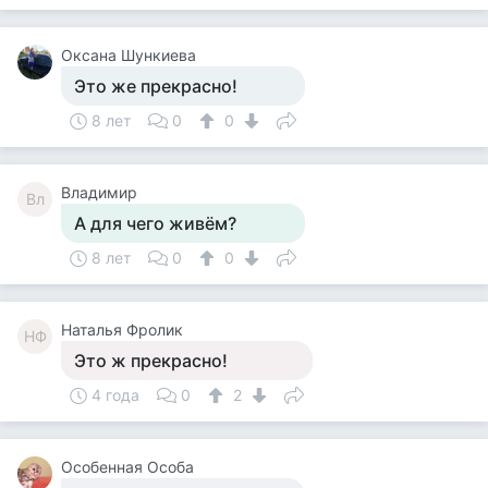
Оксана Шункиева
Это же прекрасно!
8 лет
0
0
Владимир
Вл
А для чего живём?
8 лет
0
0
Наталья Фролик
НФ
Это ж прекрасно!
4 года
0
2
Особенная Особа