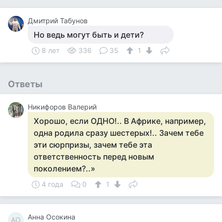
Дмитрий Табунов
Но ведь могут быть и дети?
8 лет
336
35
1
Ответы
Никифоров Валерий
Хорошо, если ОДНО!.. В Африке, например,
одна родила сразу шестерых!.. Зачем тебе
эти сюрпризы, зачем тебе эта
ответственность перед новым
поколением?..»
4 года
0
1
Анна Осокина
АО