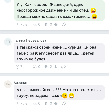
Угу. Как говорил Жванецкий, одно
неосторожное движение - и Вы отец.
Правда можно сделать вазэктомию....
7 лет
0
0
Галина Перевалова
ГП
а ты скажи своей жене ....курица....и она
тебе с разбегу снесет два яйца.....детей
точно не будет
7 лет
0
2
Вероника
Ве
А вы сомневайтесь..??? Можно пролететь в
трубу, не задевая сажи
7 лет
0
0