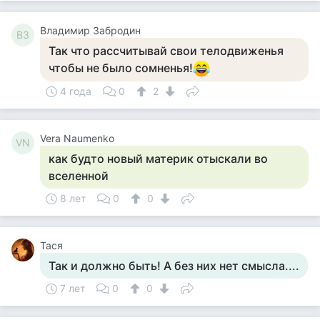
Владимир Забродин
ВЗ
Так что рассчитывай свои телодвиженья
чтобы не было сомненья!
4 года
0
2
Vera Naumenko
VN
как будто новый материк отыскали во
вселенной
8 лет
0
0
Тася
Так и должно быть! А без них нет смысла....
7 лет
0
0