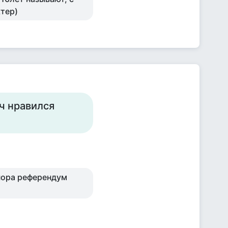
ктер)
оч нравился
 пора референдум