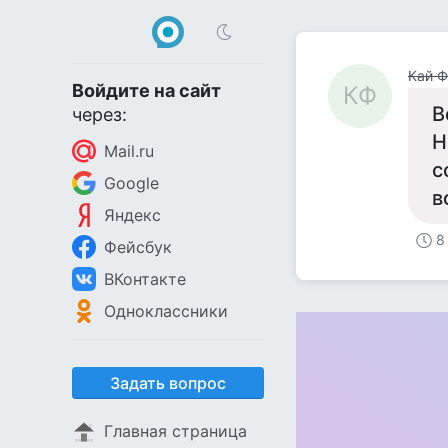
Кай Ф
Войдите на сайт
КФ
В
через:
Н
Mail.ru
с
Google
в
Яндекс
8
Фейсбук
ВКонтакте
Одноклассники
Задать вопрос
Главная страница