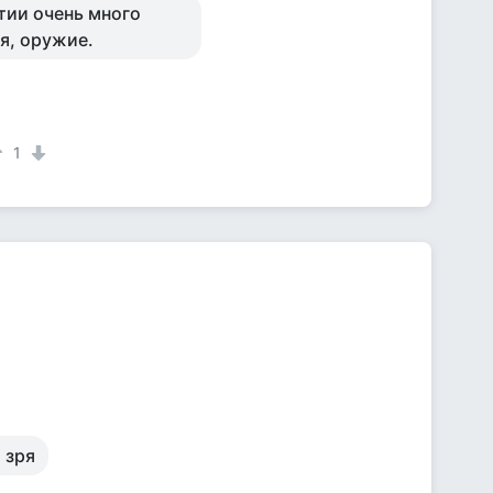
тии очень много
я, оружие.
1
 зря