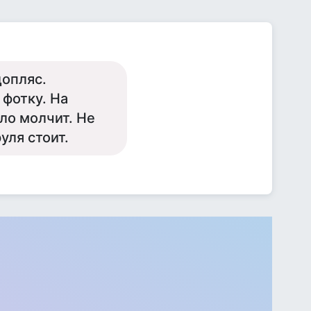
допляс.
фотку. На
ло молчит. Не
уля стоит.