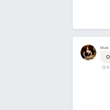
Musk 
О
8