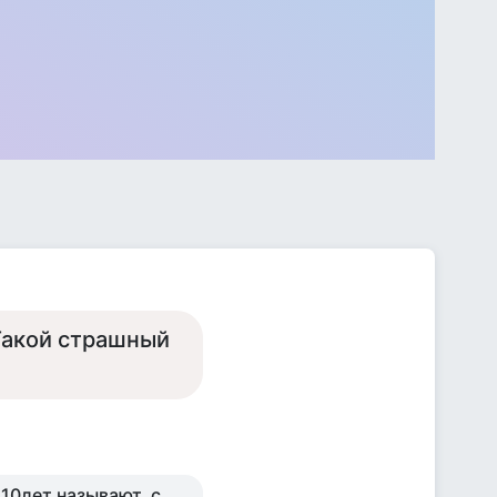
 Такой страшный
 10лет называют, с