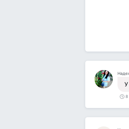
Наде
У
8