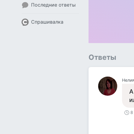
Последние ответы
Спрашивалка
Ответы
Нели
А
и
8