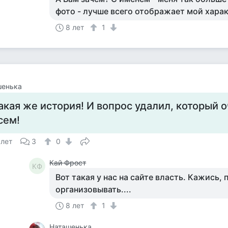
фото - лучше всего отображает мой хара
8 лет
1
шенька
акая же история! И вопрос удалил, который 
сем!
 лет
3
0
Кай Фрост
КФ
Вот такая у нас на сайте власть. Кажись,
организовывать....
8 лет
1
Наташенька