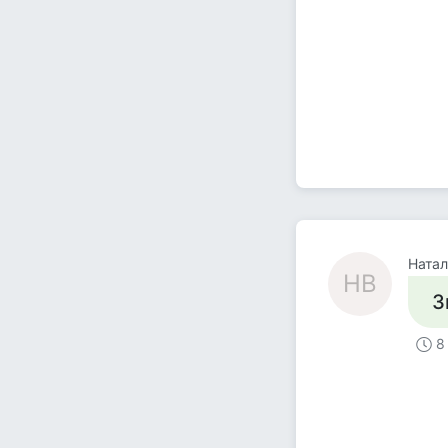
Ната
НВ
З
8