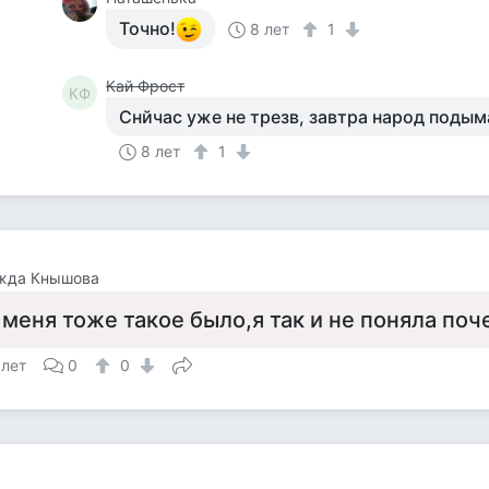
Точно!
8 лет
1
Кай Фрост
КФ
Снйчас уже не трезв, завтра народ подым
8 лет
1
жда Кнышова
 меня тоже такое было,я так и не поняла поч
 лет
0
0