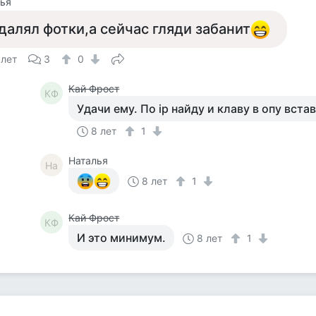
ья
далял фотки,а сейчас гляди забанит
 лет
3
0
Кай Фрост
КФ
Удачи ему. По ip найду и клаву в опу вста
8 лет
1
Наталья
На
8 лет
1
Кай Фрост
КФ
И это минимум.
8 лет
1