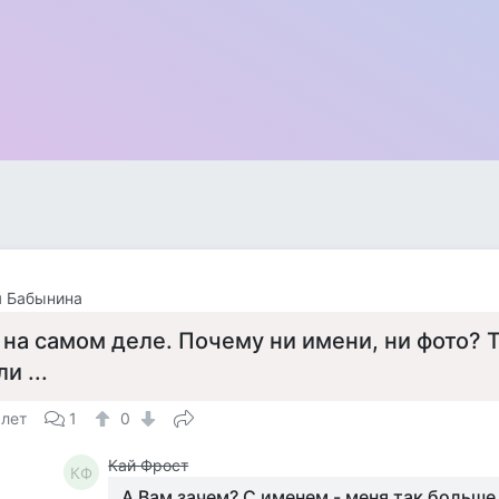
я Бабынина
 на самом деле. Почему ни имени, ни фото?
ли ...
 лет
1
0
Кай Фрост
КФ
А Вам зачем? С именем - меня так больше