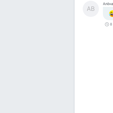
Алёна
АВ
8