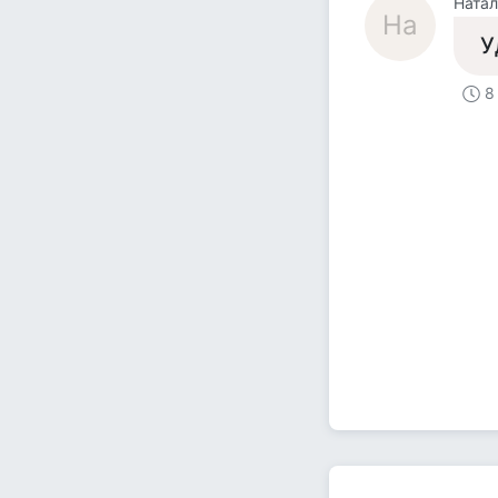
Натал
На
У
8