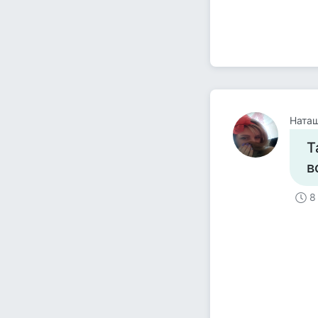
Ната
Т
в
8