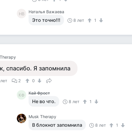
Наталья Важаева
НВ
Это точно!!!
8 лет
1
Therapy
к, спасибо. Я запомнила
 лет
2
0
Кай Фрост
КФ
Не во что.
8 лет
1
Musk Therapy
В блокнот запомнила
8 лет
1