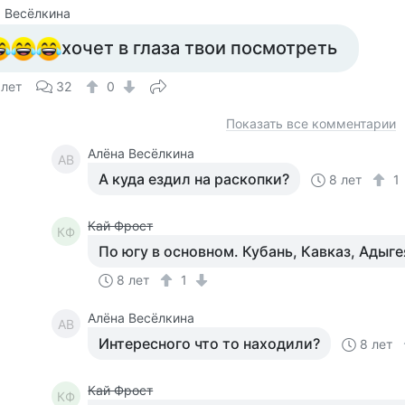
 Весёлкина
хочет в глаза твои посмотреть
 лет
32
0
Показать все комментарии
Алёна Весёлкина
АВ
А куда ездил на раскопки?
8 лет
1
Кай Фрост
КФ
По югу в основном. Кубань, Кавказ, Адыге
8 лет
1
Алёна Весёлкина
АВ
Интересного что то находили?
8 лет
Кай Фрост
КФ