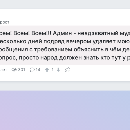
рост
сем! Всем! Всем!!! Админ - неадэкватный му
есколько дней подряд вечером удаляет мою 
ообщения с требованием объяснить в чём де
опрос, просто народ должен знать кто тут у р
 лет
301
14
1