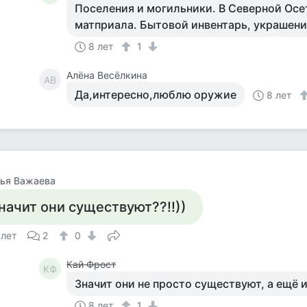
Поселения и могильники. В Северной Осе
матприала. Бытовой инвентарь, украшени
8 лет
1
Алёна Весёлкина
АВ
Да,интересно,люблю оружие
8 лет
лья Важаева
начит они существуют??!!))
 лет
2
0
Кай Фрост
КФ
Значит они не просто существуют, а ещё и
8 лет
1