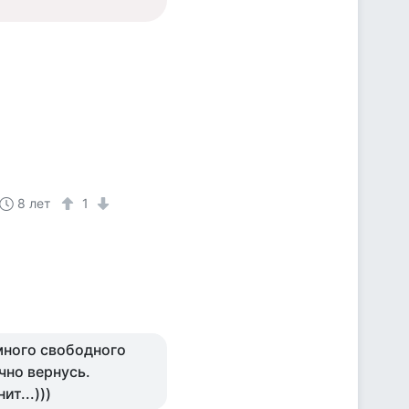
8 лет
1
 много свободного
ечно вернусь.
т...)))