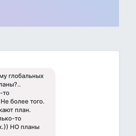
ому глобальных
ланы?..
-то
Не более того.
кают план.
лько-то
к.)) НО планы