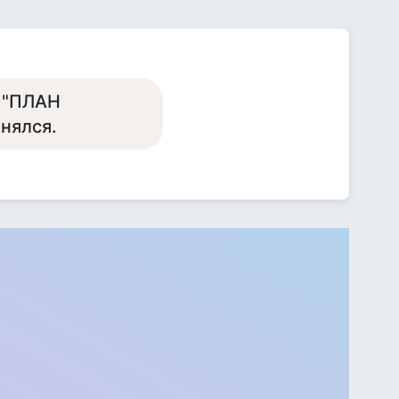
к "ПЛАН
нялся.