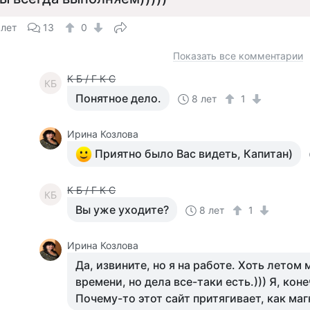
 лет
13
0
Показать все комментарии
К Б / Г К С
КБ
Понятное дело.
8 лет
1
Ирина Козлова
Приятно было Вас видеть, Капитан)
К Б / Г К С
КБ
Вы уже уходите?
8 лет
1
Ирина Козлова
Да, извините, но я на работе. Хоть летом
времени, но дела все-таки есть.))) Я, кон
Почему-то этот сайт притягивает, как магни