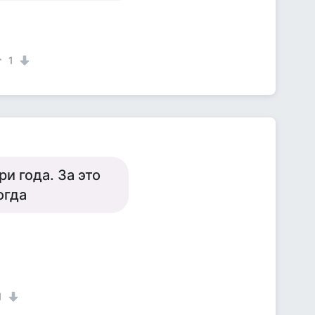
1
и года. За это
огда
1