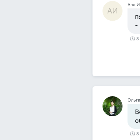
Аля 
АИ
п
-
8
Ольг
В
о
8