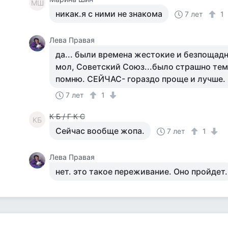
МШ
никак.я с ними не знакома
7 лет
1
Лева Правая
да... были времена жестокие и безпощадные
мол, Советский Союз...было страшно тем
помню. СЕЙЧАС- гораздо проще и лучше.
7 лет
1
К Б / Г К С
КБ
Сейчас вообще жопа.
7 лет
1
Лева Правая
нет. это такое переживание. Оно пройдет.