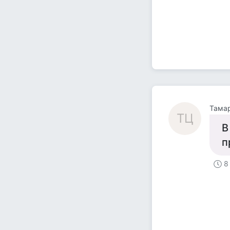
Тама
ТЦ
В
п
8