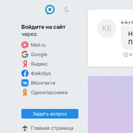
К Б / 
Войдите на сайт
КБ
Н
через:
П
Mail.ru
Google
8
Яндекс
Фейсбук
ВКонтакте
Одноклассники
Задать вопрос
Главная страница