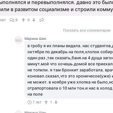
ыполнялся и перевыполнялся. давно это был
или в развитом социализме и строили комму
 лет
9
0
Показать все комментарии
Марина Шин
МШ
в гробу я их планы видала. нас студентов
октябре по декабрь на поля,хлопок собира
один раз ,так сказать,баня.на 4 дуща заго
минут.мой что хочешь.домой все приеха
не топили. я там бронхит заработала. вра
коновал.сказал,что это хроничесое(уже) 
не может. в ноябре уже хлопка не было,н
отрапортовала о 10 млн тон.и нас в холо
на поле
7 лет
1
Марина Шин