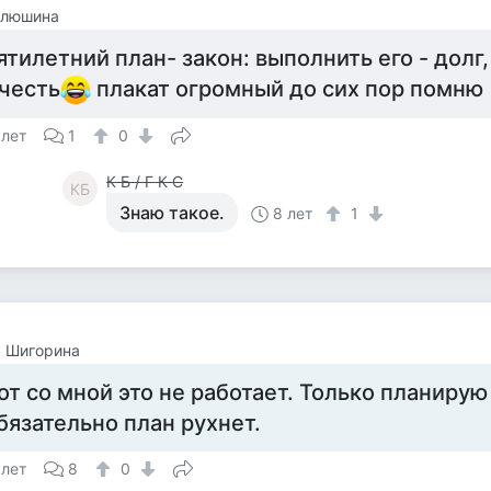
Илюшина
ятилетний план- закон: выполнить его - долг
 честь
плакат огромный до сих пор помню
 лет
1
0
К Б / Г К С
КБ
Знаю такое.
8 лет
1
а Шигорина
от со мной это не работает. Только планирую 
бязательно план рухнет.
 лет
8
0