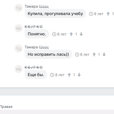
Тамара Цццц
ТЦ
Купила, прогуливала учебу
8 лет
К Б / Г К С
КБ
Понятно.
8 лет
1
Тамара Цццц
ТЦ
Но исправить лась))
8 лет
1
К Б / Г К С
КБ
Еще бы.
8 лет
1
 Правая