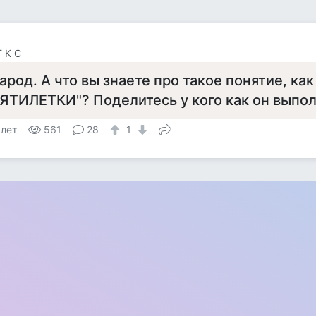
Г К С
арод. А что вы знаете про такое понятие, ка
ЯТИЛЕТКИ"? Поделитесь у кого как он выпол
 лет
561
28
1