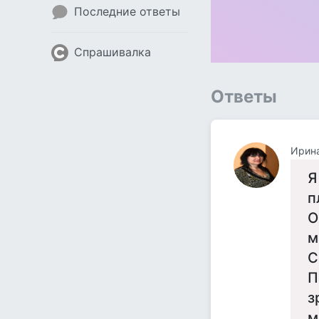
Последние ответы
Спрашивалка
Ответы
Ирина
Я
п
О
м
С
П
з
м