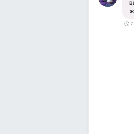
в
ж
7