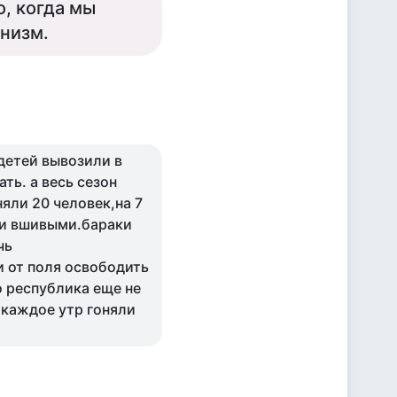
о, когда мы
низм.
,детей вывозили в
ть. а весь сезон
няли 20 человек,на 7
ли вшивыми.бараки
чь
и от поля освободить
о республика еще не
д каждое утр гоняли