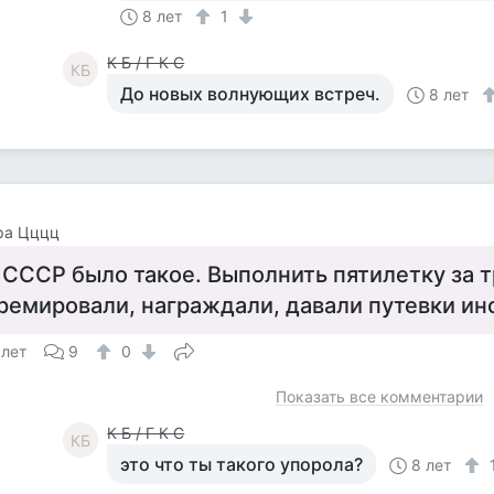
8 лет
1
К Б / Г К С
КБ
До новых волнующих встреч.
8 лет
ра Цццц
 СССР было такое. Выполнить пятилетку за тр
ремировали, награждали, давали путевки ин
 лет
9
0
Показать все комментарии
К Б / Г К С
КБ
это что ты такого упорола?
8 лет