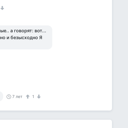
.. а говорят: вот...
но и безысходно Я
7 лет
1