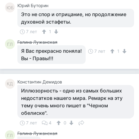
Юрий Буторин
ЮБ
Это не спор и отрицание, но продолжение
духовной эстафеты.
7 лет
1
Галина Лужанская
ГЛ
Я Вас прекрасно поняла!
7 лет
1
Вы - Правы!!!
Константин Демидов
КД
Иллюзорность - одно из самых больших
недостатков нашего мира. Ремарк на эту
тему очень много пишет в "Черном
обелиске".
7 лет
4
0
Галина Лужанская
ГЛ