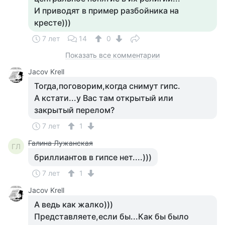
И приводят в пример разбойника на
кресте)))
7 лет
14
0
Показать все комментарии
Jacov Krell
Тогда,поговорим,когда снимут гипс.
А кстати...у Вас там открытый или
закрытый перелом?
7 лет
1
Галина Лужанская
ГЛ
бриллиантов в гипсе нет....)))
7 лет
1
Jacov Krell
А ведь как жалко)))
Представляете,если бы...Как бы было