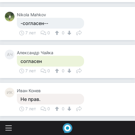
Nikola Mahkov
-согласен--
7 лет
0
0
Александр Чайка
АЧ
согласен
7 лет
0
0
Иван Конев
ИК
Не прав.
7 лет
0
0