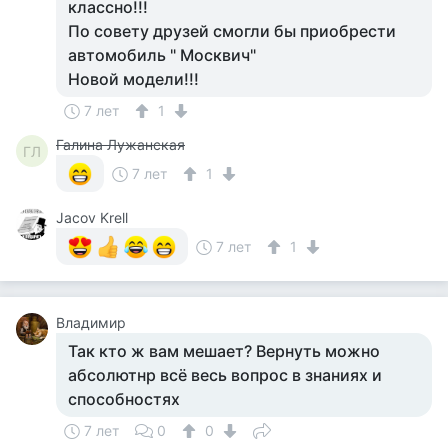
классно!!!
По совету друзей смогли бы приобрести
автомобиль " Москвич"
Новой модели!!!
7 лет
1
Галина Лужанская
ГЛ
7 лет
1
Jacov Krell
7 лет
1
Владимир
Так кто ж вам мешает? Вернуть можно
абсолютнр всё весь вопрос в знаниях и
способностях
7 лет
0
0