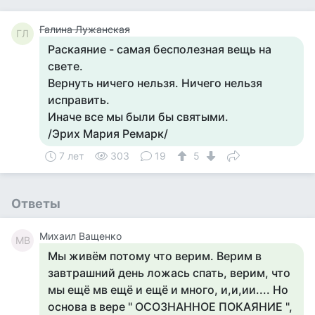
Галина Лужанская
ГЛ
Раскаяние - самая бесполезная вещь на
свете.
Вернуть ничего нельзя. Ничего нельзя
исправить.
Иначе все мы были бы святыми.
/Эрих Мария Ремарк/
7 лет
303
19
5
Ответы
Михаил Ващенко
МВ
Мы живём потому что верим. Верим в
завтрашний день ложась спать, верим, что
мы ещё мв ещё и ещё и много, и,и,ии.... Но
основа в вере " ОСОЗНАННОЕ ПОКАЯНИЕ ",