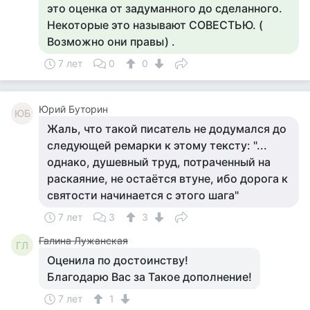
это оценка от задуманного до сделанного.
Некоторые это называют СОВЕСТЬЮ. (
Возможно они правы) .
7 лет
0
0
Юрий Буторин
ЮБ
Жаль, что такой писатель не додумался до
следующей ремарки к этому тексту: "...
однако, душевный труд, потраченный на
раскаяние, не остаётся втуне, ибо дорога к
святости начинается с этого шага"
7 лет
3
3
Галина Лужанская
ГЛ
Оценила по достоинству!
Благодарю Вас за Такое дополнение!
7 лет
1