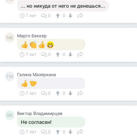
... но никуда от него не денешься...
7 лет
0
0
Mарго Беккер
MБ
7 лет
0
0
Галина Мазяркина
ГМ
7 лет
0
0
Виктор Владимирцев
ВВ
Не согласен!
7 лет
0
0