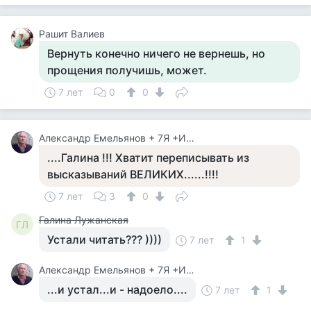
Рашит Валиев
Вернуть конечно ничего не вернешь, но
прощения получишь, может.
7 лет
0
0
Александр Емельянов + 7Я +Инструктор Туризма
....Галина !!! Хватит переписывать из
высказываний ВЕЛИКИХ......!!!!
7 лет
3
0
Галина Лужанская
ГЛ
Устали читать??? ))))
7 лет
1
Александр Емельянов + 7Я +Инструктор Туризма
...и устал...и - надоело....
7 лет
1