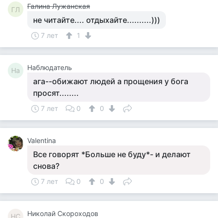
Галина Лужанская
ГЛ
не читайте.... отдыхайте..........)))
7 лет
1
Наблюдатель
На
ага--обижают людей а прощения у бога
просят........
7 лет
0
0
Valentina
Все говорят *Больше не буду*- и делают
снова?
7 лет
0
0
Николай Скороходов
НС