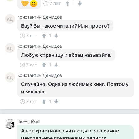
7 лет
1
Константин Демидов
КД
Вау? Вы такое читали? Или просто?
7 лет
1
Константин Демидов
КД
Любую страницу и абзац называйте.
7 лет
1
Константин Демидов
КД
Случайно. Одна из любимых книг. Поэтому
и мявкаю.
7 лет
1
Jacov Krell
А вот христиане считают,что это самое
центральное понятие в их религии...