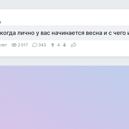
а
 когда лично у вас начинается весна и с чег
 лет
2 017
343
4