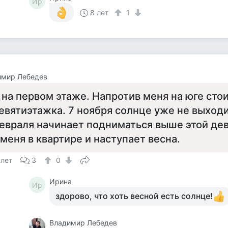
Ир
8 лет
1
имир Лебедев
 на первом этаже. Напротив меня на юге сто
евятиэтажка. 7 ноября солнце уже не выходит
евраля начинает подниматься выше этой дев
 меня в квартире и наступает весна.
 лет
3
0
Ирина
Ир
здорово, что хоть весной есть солнце!
Владимир Лебедев