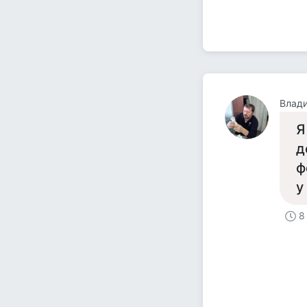
Влад
Я
д
ф
у
8