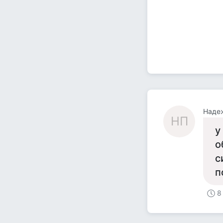
Наде
НП
у
о
с
п
8