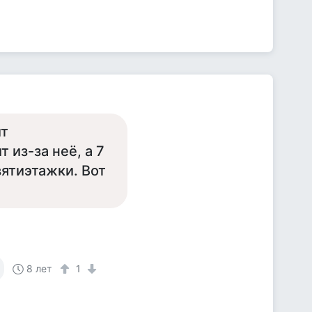
ит
 из-за неё, а 7
ятиэтажки. Вот
8 лет
1