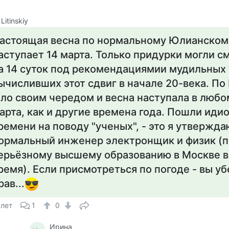
 Litinskiy
астоящая весна по нормальному Юлианском
аступает 14 марта. Только придурки могли с
а 14 суток под рекомендациямии мудильных
ычисливших этот сдвиг в начале 20-века. По
ло своим чередом и весна наступала в любом
арта, как и другие времена года. Пошли иди
ремени на поводу "ученых", - это я утвержда
ормальный инженер электронщик и физик (п
ерьёзному высшему образованию в Москве в
ремя). Если присмотреться по погоде - вы уб
рав...
 лет
1
0
Ирина