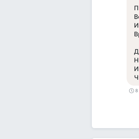
П
В
И
В
Д
Н
И
Ч
8