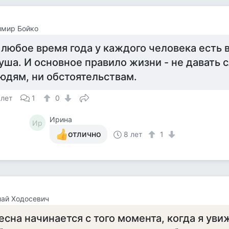
имир Бойко
 любое время года у каждого человека есть в
уша. И основное правило жизни - не давать 
юдям, ни обстоятельствам.
 лет
1
0
Ирина
Ир
отлично
8 лет
1
ай Ходосевич
есна начинается с того момента, когда я увиж