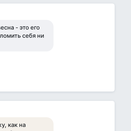
есна - это его
сломить себя ни
у, как на