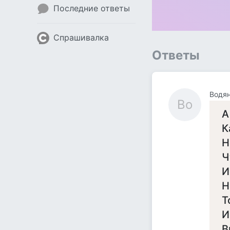
Последние ответы
Спрашивалка
Ответы
Водя
Во
А
К
Н
Ч
И
Н
Т
И
В