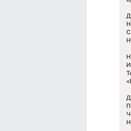
Д
Н
С
Н
Н
И
Т
«
Д
П
Ч
Н