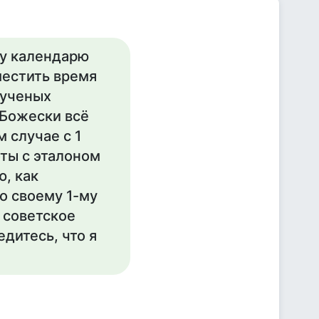
у календарю
местить время
 ученых
 Божески всё
 случае с 1
оты с эталоном
ю, как
о своему 1-му
 советское
едитесь, что я