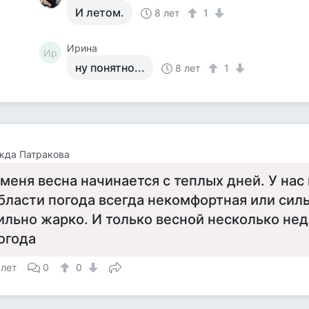
И летом.
8 лет
1
Ирина
Ир
ну понятно...
8 лет
1
жда Патракова
 меня весна начинается с теплых дней. У нас
бласти погода всегда некомфортная или сил
ильно жарко. И только весной несколько не
огода
 лет
0
0