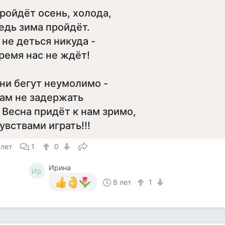
ройдёт осень, холода,
едь зима пройдёт.
 не деться никуда -
ремя нас не ждёт!
ни бегут неумолимо -
ам не задержать
 Весна придёт к нам зримо,
увствами играть!!!
 лет
1
0
Ирина
Ир
8 лет
1