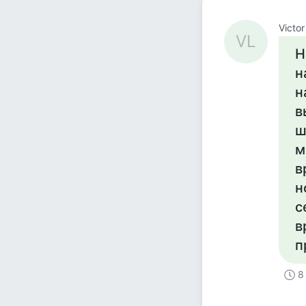
Victor
VL
Н
н
н
в
ш
м
в
н
с
в
п
8