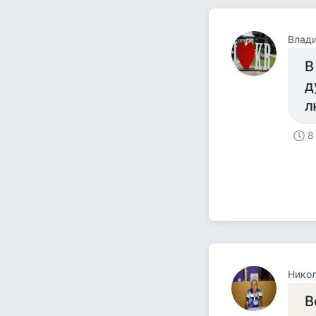
Влад
В
д
л
8
Никол
В