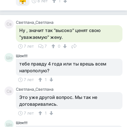
8 лет
1
Светлана_Светлана
Св
Ну , значит так "высоко" ценят свою
"уважаемую" жену.
7 лет
7
0
Шок!!!
Шо
тебе правду 4 года или ты врешь всем
напрополую?
7 лет
1
Светлана_Светлана
Св
Это уже другой вопрос. Мы так не
договаривались.
7 лет
1
Шок!!!
Шо