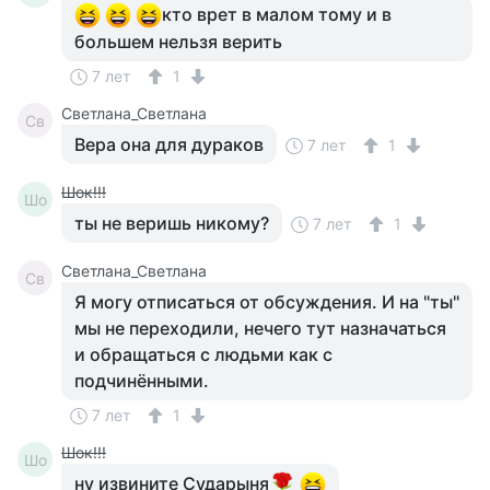
кто врет в малом тому и в
большем нельзя верить
7 лет
1
Светлана_Светлана
Св
Вера она для дураков
7 лет
1
Шок!!!
Шо
ты не веришь никому?
7 лет
1
Светлана_Светлана
Св
Я могу отписаться от обсуждения. И на "ты"
мы не переходили, нечего тут назначаться
и обращаться с людьми как с
подчинёнными.
7 лет
1
Шок!!!
Шо
ну извините Сударыня