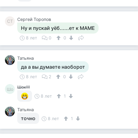
Сергей Торопов
СТ
Ну и пускай уёб......ет к МАМЕ
8 лет
0
0
Татьяна
да а вы думаете наоборот
8 лет
2
0
Шок!!!
Шо
8 лет
1
Татьяна
точно
8 лет
1