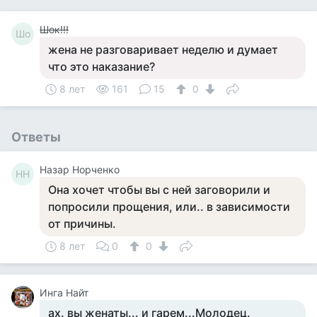
Шок!!!
Шо
жена не разговаривает неделю и думает
что это наказание?
8 лет
161
15
0
Ответы
Назар Норченко
НН
Она хочет чтобы вы с ней заговорили и
попросили прощения, или.. в зависимости
от причины.
8 лет
0
0
Инга Найт
ах. вы женаты... и гарем...Молодец.