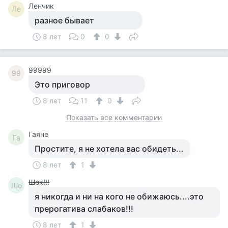
Ленчик
Ле
разное бывает
8 лет
0
0
99999
99
Это приговор
8 лет
11
0
Показать все комментарии
Гаяне
Га
Простите, я не хотела вас обидеть...
8 лет
1
Шок!!!
Шо
я никогда и ни на кого не обижаюсь....это
прерогатива слабаков!!!
8 лет
1