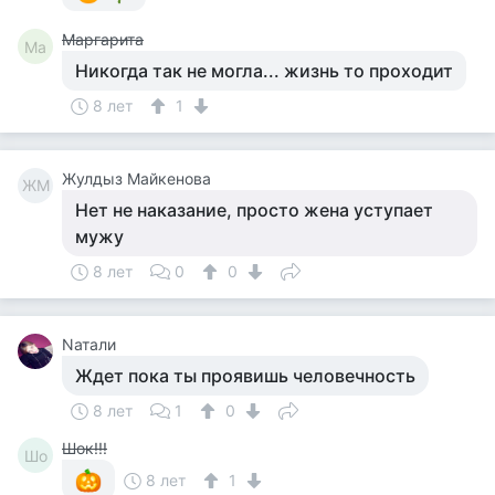
Маргарита
Ма
Никогда так не могла... жизнь то проходит
8 лет
1
Жулдыз Майкенова
ЖМ
Нет не наказание, просто жена уступает
мужу
8 лет
0
0
Nатали
Ждет пока ты проявишь человечность
8 лет
1
0
Шок!!!
Шо
8 лет
1