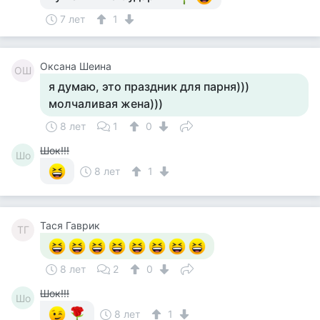
7 лет
1
Оксана Шеина
ОШ
я думаю, это праздник для парня)))
молчаливая жена)))
8 лет
1
0
Шок!!!
Шо
8 лет
1
Тася Гаврик
ТГ
8 лет
2
0
Шок!!!
Шо
8 лет
1