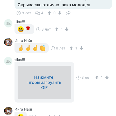
Скрываешь отлично. авка молодец
8 лет
4
0
Шок!!!
Шо
8 лет
1
Инга Найт
8 лет
1
Шок!!!
Шо
Нажмите,
8 лет
1
чтобы загрузить
GIF
Инга Найт