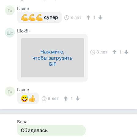
Гаяне
Га
супер
8 лет
1
Шок!!!
Шо
Нажмите,
8 лет
1
чтобы загрузить
GIF
Гаяне
Га
8 лет
1
Вера
Обиделась