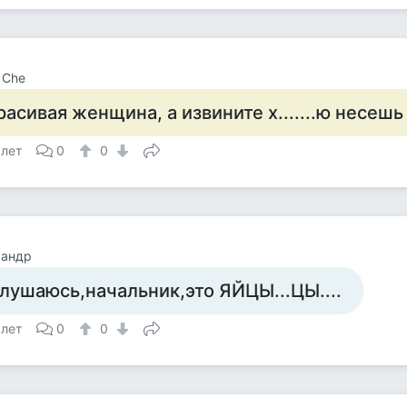
r Che
расивая женщина, а извините х.......ю несешь
 лет
0
0
сандр
лушаюсь,начальник,это ЯЙЦЫ...ЦЫ....
 лет
0
0