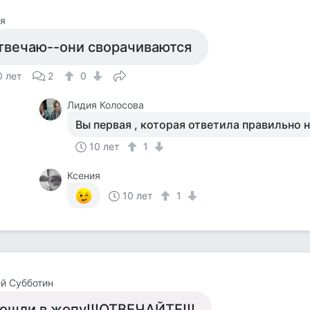
я
твечаю--они сворачиваются
0 лет
2
0
Лидия Колосова
Вы первая , которая ответила правильно н
10 лет
1
Ксения
10 лет
1
й Субботин
ошли в жопу!!!ОТВЕЧАЙТЕ!!!