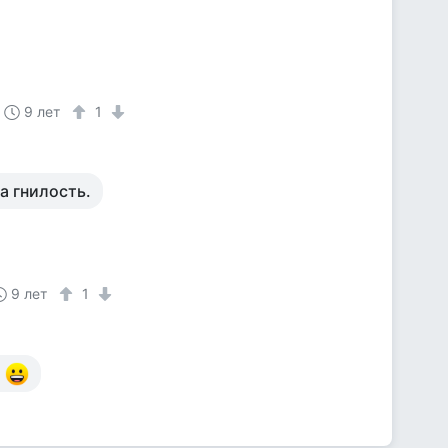
9 лет
1
а гнилость.
9 лет
1
.