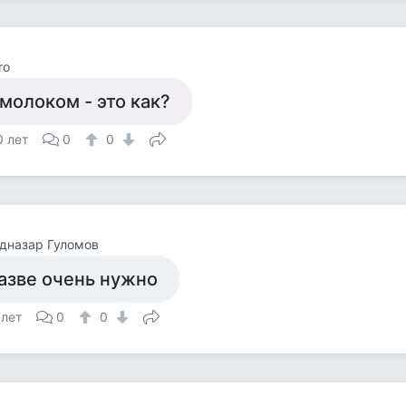
ro
молоком - это как?
0 лет
0
0
дназар Гуломов
азве очень нужно
 лет
0
0