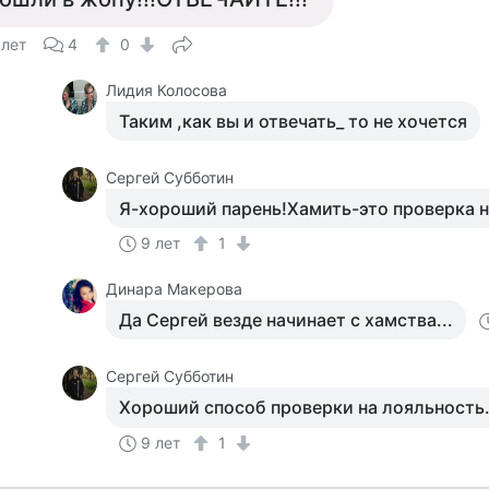
 лет
4
0
Лидия Колосова
Таким ,как вы и отвечать_ то не хочется
Сергей Субботин
Я-хороший парень!Хамить-это проверка н
9 лет
1
Динара Макерова
Да Сергей везде начинает с хамства...
Сергей Субботин
Хороший способ проверки на лояльность
9 лет
1