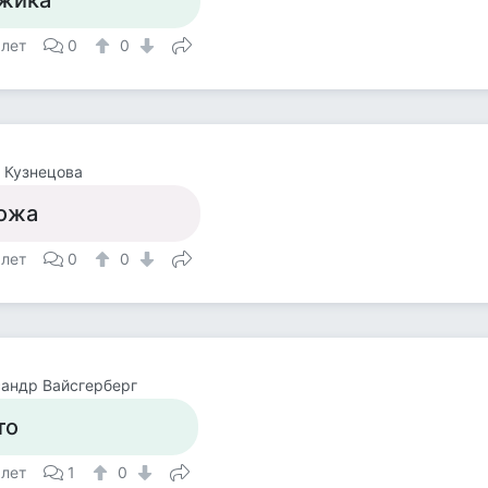
жика
 лет
0
0
 Кузнецова
ожа
 лет
0
0
андр Вайсгерберг
то
 лет
1
0