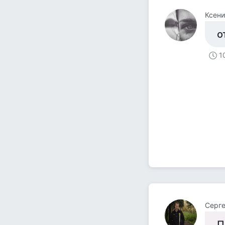
Ксени
о
1
Серге
П