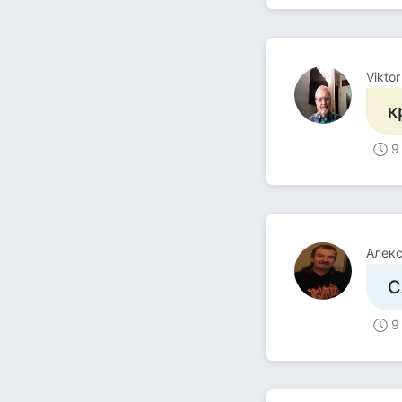
Vikto
к
9
Алек
С
9