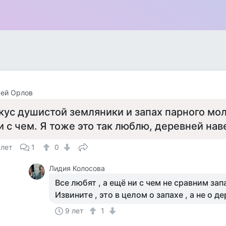
сей Орлов
кус душистой земляники и запах парного мо
и с чем. Я тоже это так люблю, деревней нав
 лет
1
0
Лидия Колосова
Все любят , а ещё ни с чем не сравним зап
Извините , это в целом о запахе , а не о де
9 лет
1