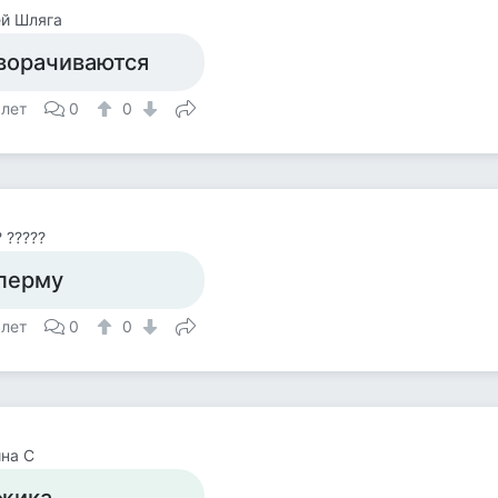
й Шляга
ворачиваются
 лет
0
0
? ?????
перму
 лет
0
0
на С