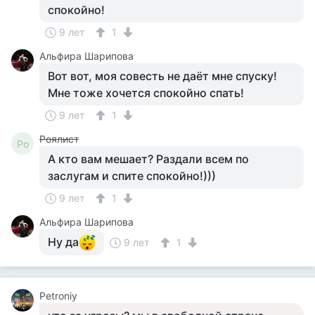
спокойно!
9 лет
1
Альфира Шарипова
Вот вот, моя совесть не даёт мне спуску!
Мне тоже хочется спокойно спать!
9 лет
1
Роялист
Ро
А кто вам мешает? Раздали всем по
заслугам и спите спокойно!)))
9 лет
1
Альфира Шарипова
Ну да
9 лет
1
Petroniy