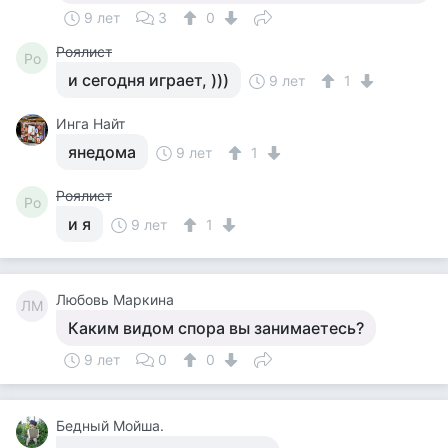
9 лет
3
0
Роялист
Ро
и сегодня играет, )))
9 лет
1
Инга Найт
янeдoма
9 лет
1
Роялист
Ро
и я
9 лет
1
Любовь Маркина
ЛМ
Каким видом спора вы занимаетесь?
9 лет
0
0
Бедный Мойша.