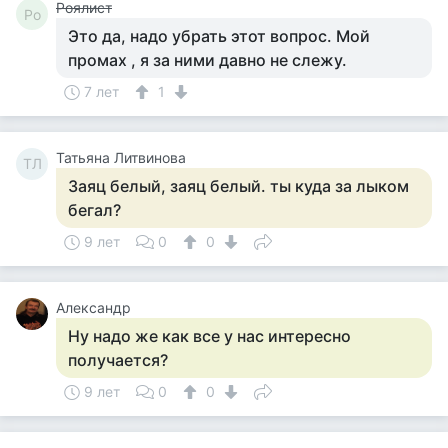
Роялист
Ро
Это да, надо убрать этот вопрос. Мой
промах , я за ними давно не слежу.
7 лет
1
Татьяна Литвинова
ТЛ
Заяц белый, заяц белый. ты куда за лыком
бегал?
9 лет
0
0
Александр
Ну надо же как все у нас интересно
получается?
9 лет
0
0