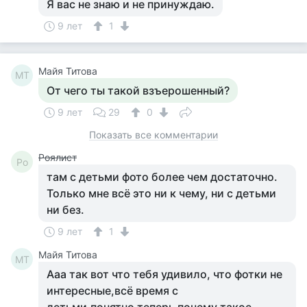
Я вас не знаю и не принуждаю.
9 лет
1
Майя Титова
МТ
От чего ты такой взъерошенный?
9 лет
29
0
Показать все комментарии
Роялист
Ро
там с детьми фото более чем достаточно.
Только мне всё это ни к чему, ни с детьми
ни без.
9 лет
1
Майя Титова
МТ
Ааа так вот что тебя удивило, что фотки не
интересные,всё время с