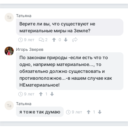
Татьяна
Та
Верите ли вы, что существуют не
материальные миры на Земле?
9 лет
2
0
Игорь Зверев
По законам природы -если есть что то
одно, например материальное..., то
обязательно должно существовать и
противоположное...-в нашем случае как
НЕматериальное!
9 лет
1
Татьяна
Та
я тоже так думаю
9 лет
1