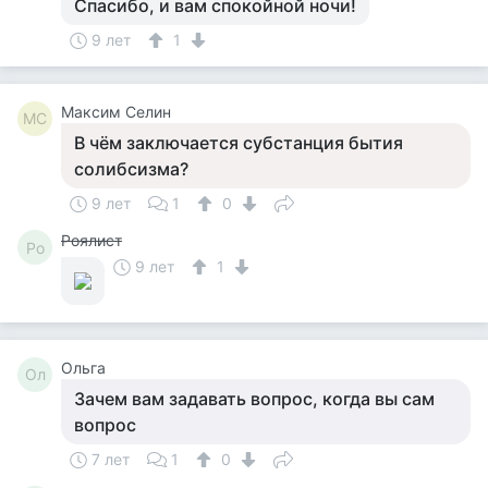
Спасибо, и вам спокойной ночи!
9 лет
1
Максим Селин
МС
В чём заключается субстанция бытия
солибсизма?
9 лет
1
0
Роялист
Ро
9 лет
1
Ольга
Ол
Зачем вам задавать вопрос, когда вы сам
вопрос
7 лет
1
0