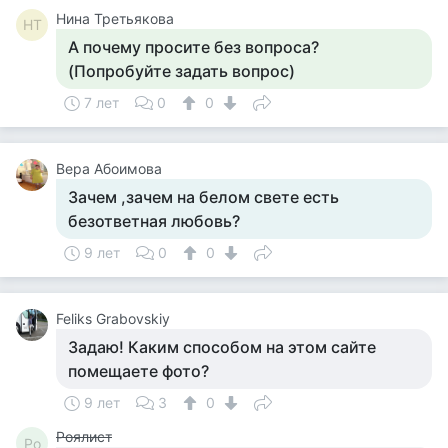
Нина Третьякова
НТ
А почему просите без вопроса?
(Попробуйте задать вопрос)
7 лет
0
0
Вера Абоимова
Зачем ,зачем на белом свете есть
безответная любовь?
9 лет
0
0
Feliks Grabovskiy
Задаю! Каким способом на этом сайте
помещаете фото?
9 лет
3
0
Роялист
Ро