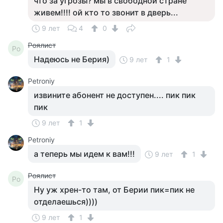
что за угрозы? мы в свободной стране
живем!!!! ой кто то звонит в дверь...
9 лет
4
0
Роялист
Ро
Надеюсь не Берия)
9 лет
1
Petroniy
извините абонент не доступен.... пик пик
пик
9 лет
1
Petroniy
а теперь мы идем к вам!!!
9 лет
1
Роялист
Ро
Ну уж хрен-то там, от Берии пик=пик не
отделаешься))))
9 лет
1