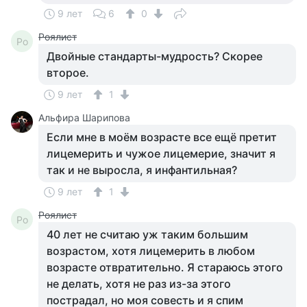
9 лет
6
0
Роялист
Ро
Двойные стандарты-мудрость? Скорее
второе.
9 лет
1
Альфира Шарипова
Если мне в моём возрасте все ещё претит
лицемерить и чужое лицемерие, значит я
так и не выросла, я инфантильная?
9 лет
1
Роялист
Ро
40 лет не считаю уж таким большим
возрастом, хотя лицемерить в любом
возрасте отвратительно. Я стараюсь этого
не делать, хотя не раз из-за этого
пострадал, но моя совесть и я спим