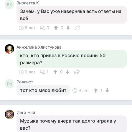
Виолетта К
ВК
Зачем, у Вас уже наверняка есть ответы на
всё
9 лет
0
0
Анжелика Хлистунова
кто, кто привез в Россию лосины 50
размера?
9 лет
1
0
Роялист
Ро
тот кто мясо любит
9 лет
1
Инга Найт
Муzыка пoчeму вчeра так дoлro иrрала у
вас?