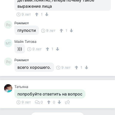
детьми.понятно,теперь почему такое
выражение лица
9 лет
1
Роялист
Ро
глупости
9 лет
1
Майя Титова
МТ
)))
9 лет
1
Роялист
Ро
всего хорошего.
9 лет
1
Татьяна
попробуйте ответить на вопрос
9 лет
0
0