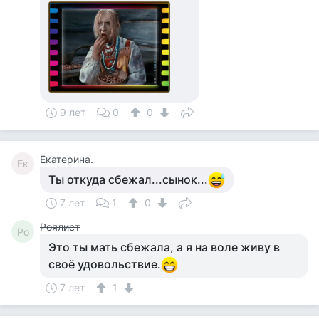
9 лет
0
0
Екатерина.
Ек
Ты откуда сбежал...сынок...
7 лет
1
0
Роялист
Ро
Это ты мать сбежала, а я на воле живу в
своё удовольствие.
7 лет
1