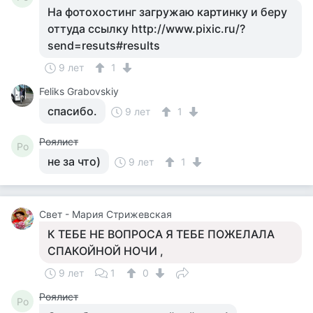
На фотохостинг загружаю картинку и беру
оттуда ссылку http://www.pixic.ru/?
send=resuts#results
9 лет
1
Feliks Grabovskiy
спасибо.
9 лет
1
Роялист
Ро
не за что)
9 лет
1
Свет - Мария Стрижевская
К ТЕБЕ НЕ ВОПРОСА Я ТЕБЕ ПОЖЕЛАЛА
СПАКОЙНОЙ НОЧИ ,
9 лет
1
0
Роялист
Ро