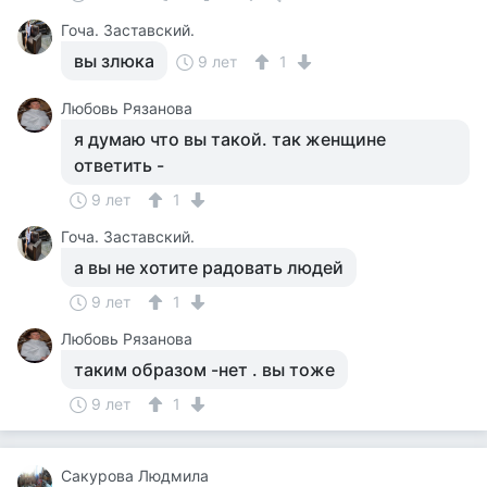
Гоча. Заставский.
вы злюка
9 лет
1
Любовь Рязанова
я думаю что вы такой. так женщине
ответить -
9 лет
1
Гоча. Заставский.
а вы не хотите радовать людей
9 лет
1
Любовь Рязанова
таким образом -нет . вы тоже
9 лет
1
Cакурова Людмила