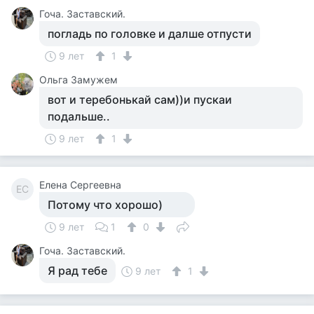
Гоча. Заставский.
погладь по головке и далше отпусти
9 лет
1
Ольга Замужем
вот и теребонькай сам))и пускаи
подальше..
9 лет
1
Елена Сергеевна
ЕС
Потому что хорошо)
9 лет
1
0
Гоча. Заставский.
Я рад тебе
9 лет
1