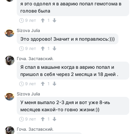
я это одолел я в аварию попал гемотома в
голове была
9 лет
1
Sizova Julia
Это здорово! Значит и я поправлюсь:)))
9 лет
1
Гоча. Заставский.
Я спал в машыне когда в аврию попал и
пришол в себя через 2 месяца и 18 дней .
9 лет
1
Sizova Julia
У меня выпало 2-3 дня и вот уже 8-иь
месяцев какой-то говно жизни:))
9 лет
1
Гоча. Заставский.