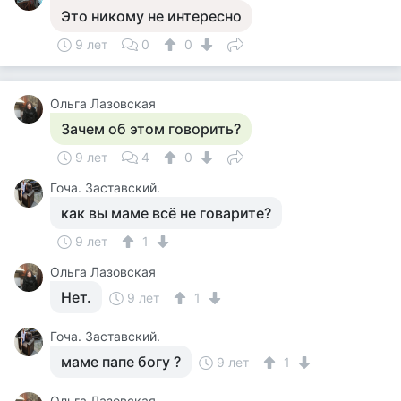
Это никому не интересно
9 лет
0
0
Ольга Лазовская
Зачем об этом говорить?
9 лет
4
0
Гоча. Заставский.
как вы маме всё не говарите?
9 лет
1
Ольга Лазовская
Нет.
9 лет
1
Гоча. Заставский.
маме папе богу ?
9 лет
1
Ольга Лазовская