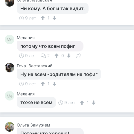
Ни кому. А бог и так видит.
9 лет
1
Мелания
Ме
потому что всем пофиг
9 лет
2
0
Гоча. Заставский.
Ну не всем -родителям не пофиг
9 лет
1
Мелания
Ме
тоже не всем
9 лет
1
Ольга Замужем
Потому что хорошо)