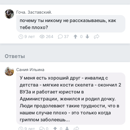
Гоча. Заставский.
почему ты никому не рассказываешь, как
тебе плохо?
9 лет
264
37
0
Ответы
Сания Ильина
У меня есть хороший друг - инвалид с
детства - мягкие кости скелета - окончил 2
ВУЗа и работает юристом в
Администрации, женился и родил дочку.
Люди продолевают такие трудности, что в
нашем случае плохо - это только когда
гриппом заболеешь...
9 лет
0
0