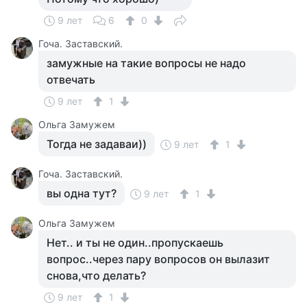
9 лет
6
0
Гоча. Заставский.
замужные на такие вопросы не надо
отвечать
9 лет
1
Ольга Замужем
Тогда не задаваи))
9 лет
1
Гоча. Заставский.
вы одна тут?
9 лет
1
Ольга Замужем
Нет.. и ты не один..пропускаешь
вопрос..через пару вопросов он вылазит
снова,что делать?
9 лет
1