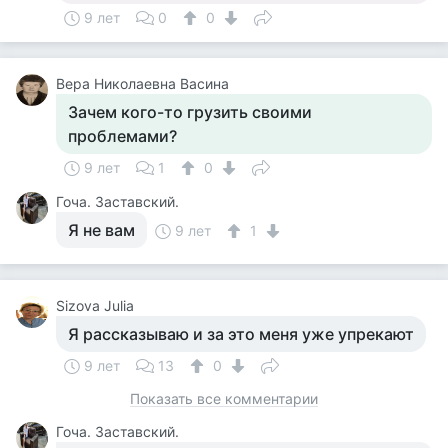
9 лет
0
0
Вера Николаевна Васина
Зачем кого-то грузить своими
проблемами?
9 лет
1
0
Гоча. Заставский.
Я не вам
9 лет
1
Sizova Julia
Я рассказываю и за это меня уже упрекают
9 лет
13
0
Показать все комментарии
Гоча. Заставский.