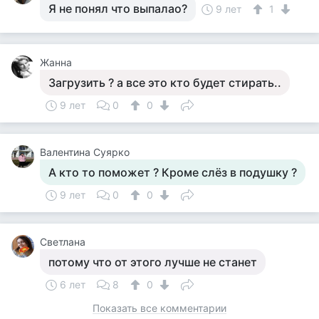
Я не понял что выпалао?
9 лет
1
Жанна
Загрузить ? а все это кто будет стирать..
9 лет
0
0
Валентина Суярко
А кто то поможет ? Кроме слёз в подушку ?
9 лет
0
0
Светлана
потому что от этого лучше не станет
6 лет
8
0
Показать все комментарии