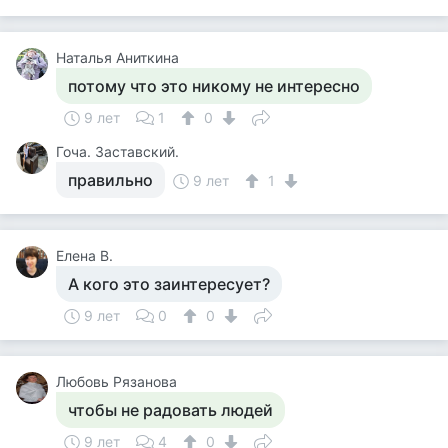
Наталья Аниткина
потому что это никому не интересно
9 лет
1
0
Гоча. Заставский.
правильно
9 лет
1
Елена В.
А кого это заинтересует?
9 лет
0
0
Любовь Рязанова
чтобы не радовать людей
9 лет
4
0