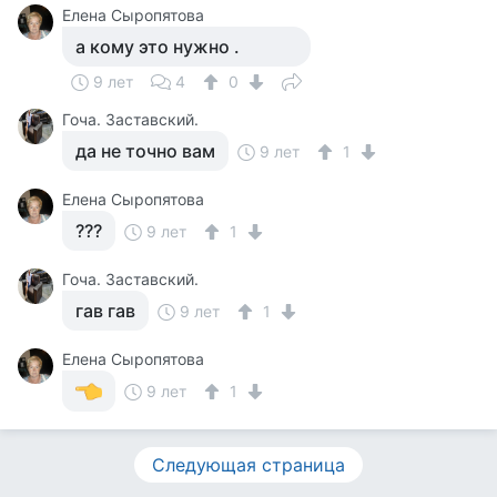
Елена Сыропятова
а кому это нужно .
9 лет
4
0
Гоча. Заставский.
да не точно вам
9 лет
1
Елена Сыропятова
???
9 лет
1
Гоча. Заставский.
гав гав
9 лет
1
Елена Сыропятова
9 лет
1
Следующая страница