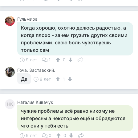
Гульмира
Когда хорошо, охотно делюсь радостью, а
когда плохо - зачем грузить других своими
проблемами. свою боль чувствуешь
только сам
9 лет
1
0
Гоча. Заставский.
Да
9 лет
1
Наталия Кивачук
НК
чужие проблемы всё равно никому не
интересны а некоторые ещё и обрадуются
что они у тебя есть
9 лет
0
0