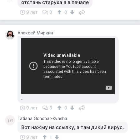
отстань старуха я в печале
9 лет
0
0
Алексей Миркин
.
9 лет
3
0
Tatiana Gonchar-Kvasha
TG
Вот нажму на ссылку, а там дикий вирус.
9 лет
1