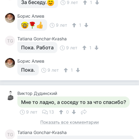
За беседу.
9 лет
1
Борис Алиев
9 лет
1
Tatiana Gonchar-Kvasha
TG
Пока. Работа
9 лет
1
Борис Алиев
Пока.
9 лет
1
Виктор Дудинский
Мне то ладно, а соседу то за что спасибо?
9 лет
13
0
Показать все комментарии
Tatiana Gonchar-Kvasha
TG