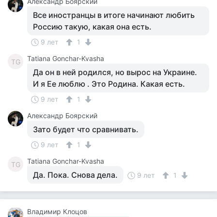
Александр Боярский
Все иностранцы в итоге начинают любить
Россию такую, какая она есть.
9 лет
1
Tatiana Gonchar-Kvasha
TG
Да он в ней родился, но вырос на Украине.
И я Ее люблю . Это Родина. Какая есть.
9 лет
1
Александр Боярский
Зато будет что сравнивать.
9 лет
1
Tatiana Gonchar-Kvasha
TG
Да. Пока. Снова дела.
9 лет
1
Владимир Клоцов