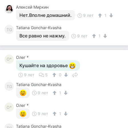
Алексей Миркин
Нет.Вполне домашний.
9 лет
1
Tatiana Gonchar-Kvasha
TG
Все равно не нажму.
9 лет
1
Олег *
О*
Кушайте на здоровье
9 лет
5
0
Tatiana Gonchar-Kvasha
TG
9 лет
1
Олег *
О*
9 лет
1
Tatiana Gonchar-Kvasha