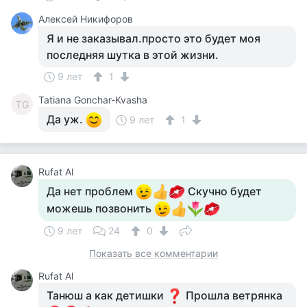
Алексей Никифоров
Я и не заказывал.просто это будет моя
последняя шутка в этой жизни.
9 лет
1
Tatiana Gonchar-Kvasha
TG
Да уж.
9 лет
1
Rufat Al
Да нет проблем
Скучно будет
можешь позвонить
9 лет
24
0
Показать все комментарии
Rufat Al
Танюш а как детишки
Прошла ветрянка