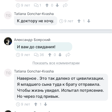
9 лет
1
0
Tatiana Gonchar-Kvasha
TG
К доктору не хочу.
9 лет
1
Александр Боярский
И вам до свидания!
9 лет
36
0
Показать все комментарии
Tatiana Gonchar-Kvasha
TG
Наверное . Это так далеко от цивилизации.
Я младшего сына туда к брату отправила.
Чтобы жизнь увидел. Испытал потрясение.
Но через год привык.
9 лет
1