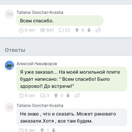
Tatiana Gonchar-Kvasha
TG
Всем спасибо.
9 лет
647
53
6
Ответы
Алексей Никифоров
Я уже заказал... На моей могильной плите
будет написано: '' Всем спасибо! Было
здорово!! До встречи!''
9 лет
3
0
Tatiana Gonchar-Kvasha
TG
Не знаю , что и сказать. Может рановато
заказали.Хотя , все там будем.
9 лет
1