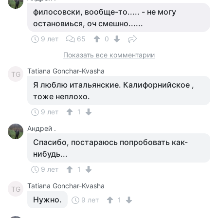
филосовски, вообще-то..... - не могу
остановиься, оч смешно......
9 лет
65
0
Показать все комментарии
Tatiana Gonchar-Kvasha
TG
Я люблю итальянские. Калифорнийское ,
тоже неплохо.
9 лет
1
Андрей .
Спасибо, постараюсь попробовать как-
нибудь...
9 лет
1
Tatiana Gonchar-Kvasha
TG
Нужно.
9 лет
1