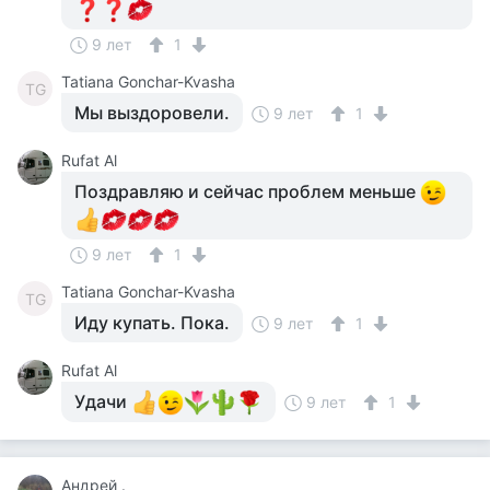
9 лет
1
Tatiana Gonchar-Kvasha
TG
Мы выздоровели.
9 лет
1
Rufat Al
Поздравляю и сейчас проблем меньше
9 лет
1
Tatiana Gonchar-Kvasha
TG
Иду купать. Пока.
9 лет
1
Rufat Al
Удачи
9 лет
1
Андрей .