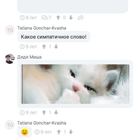
9 лет
7
0
Tatiana Gonchar-Kvasha
TG
Какое симпатичное слово!
9 лет
1
Дядя Миша
9 лет
1
Tatiana Gonchar-Kvasha
TG
9 лет
1