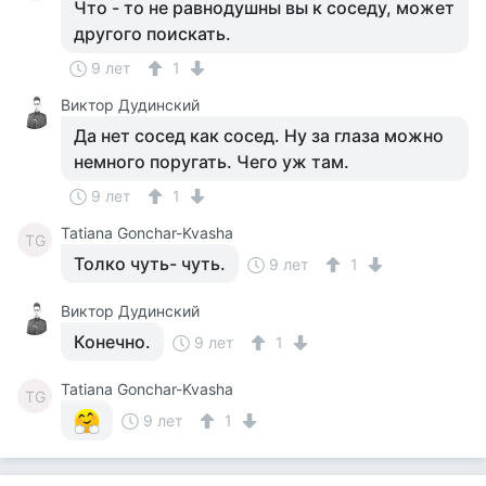
Что - то не равнодушны вы к соседу, может
другого поискать.
9 лет
1
Виктор Дудинский
Да нет сосед как сосед. Ну за глаза можно
немного поругать. Чего уж там.
9 лет
1
Tatiana Gonchar-Kvasha
TG
Толко чуть- чуть.
9 лет
1
Виктор Дудинский
Конечно.
9 лет
1
Tatiana Gonchar-Kvasha
TG
9 лет
1