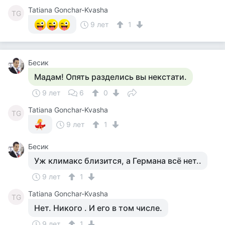
Tatiana Gonchar-Kvasha
TG
9 лет
1
Бесик
Мадам! Опять разделись вы некстати.
9 лет
6
0
Tatiana Gonchar-Kvasha
TG
9 лет
1
Бесик
Уж климакс близится, а Германа всё нет..
9 лет
1
Tatiana Gonchar-Kvasha
TG
Нет. Никого . И его в том числе.
9 лет
1