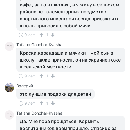
кафе , за то в школах , а я живу в сельском
районе нет элементарных предметов
спортивного инвентаря всегда приезжая в
школы привозил с собой мячи
9 лет
1
Tatiana Gonchar-Kvasha
TG
Краски,карандаши и мячики - мой сын в
школу также приносит, он на Украине,тоже
в сельской местности.
9 лет
1
Валерий
это лучшие подарки для детей
9 лет
1
Tatiana Gonchar-Kvasha
TG
Да. Мне пора прощаться. Кормить
воспитанников времяпришло. Спасибо за