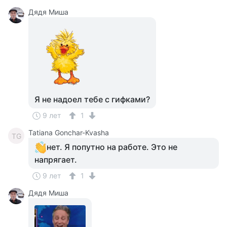
Дядя Миша
Я не надоел тебе с гифками?
9 лет
1
Tatiana Gonchar-Kvasha
TG
нет. Я попутно на работе. Это не
напрягает.
9 лет
1
Дядя Миша