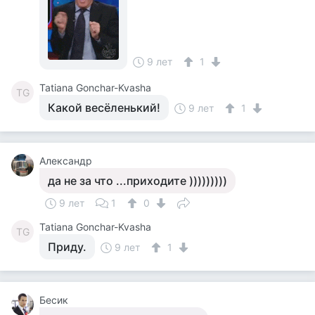
9 лет
1
Tatiana Gonchar-Kvasha
TG
Какой весёленький!
9 лет
1
Александр
да не за что ...приходите )))))))))
9 лет
1
0
Tatiana Gonchar-Kvasha
TG
Приду.
9 лет
1
Бесик