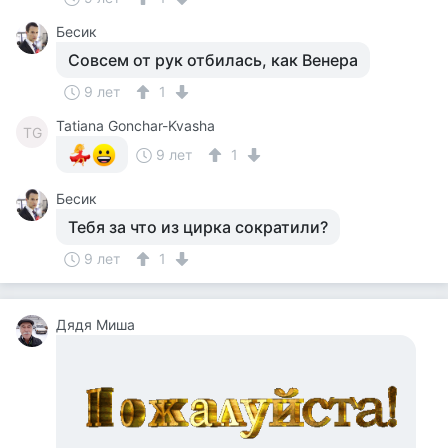
Бесик
Совсем от рук отбилась, как Венера
9 лет
1
Tatiana Gonchar-Kvasha
TG
9 лет
1
Бесик
Тебя за что из цирка сократили?
9 лет
1
Дядя Миша