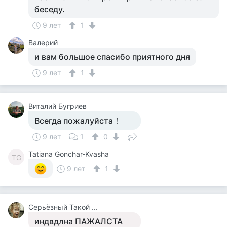
беседу.
9 лет
1
Валерий
и вам большое спасибо приятного дня
9 лет
1
Виталий Бугриев
Всегда пожалуйста！
9 лет
1
0
Tatiana Gonchar-Kvasha
TG
9 лет
1
Серьёзный Такой ...
индвдлна ПАЖАЛСТА