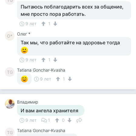
TG
Пытаюсь поблагодарить всех за общение,
мне просто пора работать.
9 лет
1
Олег *
О*
Так мы, что работайте на здоровье тогда
9 лет
1
Tatiana Gonchar-Kvasha
TG
9 лет
1
Владимир
И вам ангела хранителя
9 лет
1
0
Tatiana Gonchar-Kvasha
TG