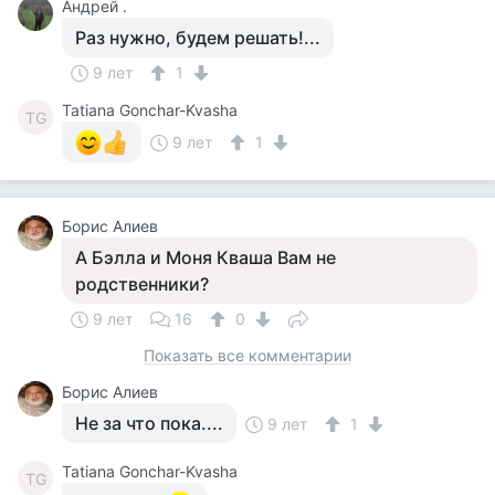
Андрей .
Раз нужно, будем решать!...
9 лет
1
Tatiana Gonchar-Kvasha
TG
9 лет
1
Борис Алиев
А Бэлла и Моня Кваша Вам не
родственники?
9 лет
16
0
Показать все комментарии
Борис Алиев
Не за что пока....
9 лет
1
Tatiana Gonchar-Kvasha
TG