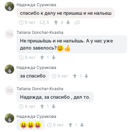
Надежда Сурикова
спасибо к делу не пришеш и не нальеш
9 лет
5
0
Tatiana Gonchar-Kvasha
TG
Не пришьёшь и не нальёшь. А у нас уже
дело завелось?
9 лет
1
Надежда Сурикова
за спасибо
9 лет
1
Tatiana Gonchar-Kvasha
TG
Надежда, за спасибо , дел то.
9 лет
1
Надежда Сурикова
9 лет
1