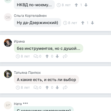
НКВД по-моему...
8 лет
1
Ольга Кортелайнен
ОК
Ну да-Дзержинский)
8 лет
1
Ирина
без инструментов, но с душой...
8 лет
0
0
Татьяна Пантюх
А какие есть, и есть ли выбор
8 лет
0
0
Ната ***
Н*
С хорошими намерениями)