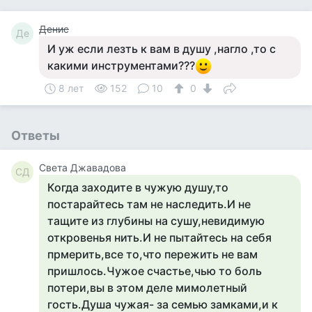
Денис
Де
И уж если лезть к вам в душу ,нагло ,то с
какими инструментами???
8 лет
152
10
0
Ответы
Света Джавадова
СД
Когда заходите в чужую душу,то
постарайтесь там не наследить.И не
тащите из глубины на сушу,невидимую
откровенья нить.И не пытайтесь на себя
прмерить,все то,что пережить не вам
пришлось.Чужое счастье,чью то боль
потери,вы в этом деле мимолетный
гость.Душа чужая- за семью замками,и к