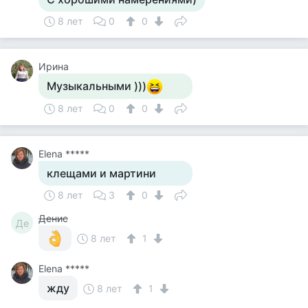
8 лет
0
0
Ирина
Музыкальными )))
8 лет
0
0
Elena *****
клещами и мартини
8 лет
3
0
Денис
Де
8 лет
1
Elena *****
жду
8 лет
1