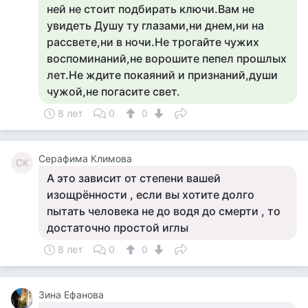
ней не стоит подбирать ключи.Вам не
увидеть Душу ту глазами,ни днем,ни на
рассвете,ни в ночи.Не трогайте чужих
воспоминаний,не ворошите пепел прошлых
лет.Не ждите покаяний и признаний,души
чужой,не погасите свет.
8 лет
0
0
Серафима Климова
СК
А это зависит от степени вашей
изощрённости , если вы хотите долго
пытать человека не до водя до смерти , то
достаточно простой иглы
8 лет
0
0
Зина Ефанова