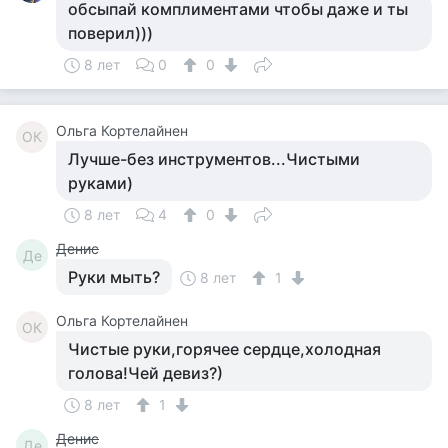
обсыпай комплиментами чтобы даже и ты
поверил)))
8 лет
0
0
Ольга Кортелайнен
ОК
Лучше-без инструментов...Чистыми
руками)
8 лет
4
0
Денис
Де
Руки мыть?
8 лет
1
Ольга Кортелайнен
ОК
Чистые руки,горячее сердце,холодная
голова!Чей девиз?)
8 лет
1
Денис
Де