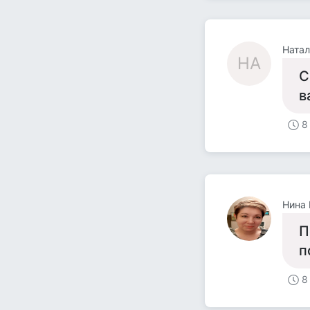
Натал
НА
С
в
8
Нина 
П
п
8