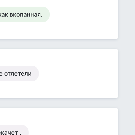
как вкопанная.
е отлетели
качет .