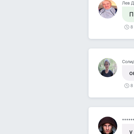
Лев 
П
8
Солид
о
8
*****
у