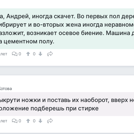
а, Андрей, иногда скачет. Во первых пол дер
ибрирует и во-вторых жена иногда неравном
азложит, возникает осевое биение. Машина 
а цементном полу.
 лет
0
0
отова
ыкрути ножки и поставь их наоборот, вверх н
оложение подберешь при стирке
 лет
0
0