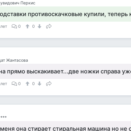
Дувидович Перкис
одставки противоскачковые купили, теперь 
 лет
0
0
ат Жантасова
на прямо выскакивает...две ножки справа уж
 лет
0
0
****
 меня она стирает стиральная машина но не с