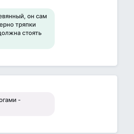
евянный, он сам
ерно тряпки
должна стоять
огами -