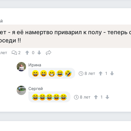
ей
ет - я её намертво приварил к полу - теперь
оседи !!
 лет
2
0
Ирина
8 лет
1
Сергей
8 лет
1