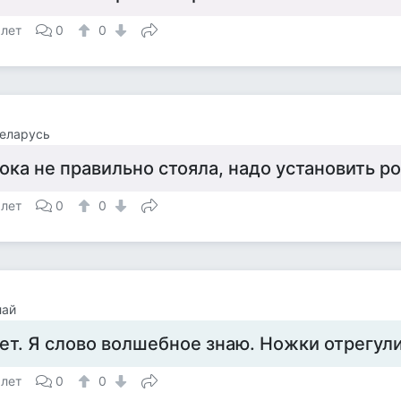
 лет
0
0
еларусь
ока не правильно стояла, надо установить р
 лет
0
0
лай
ет. Я слово волшебное знаю. Ножки отрегул
 лет
0
0