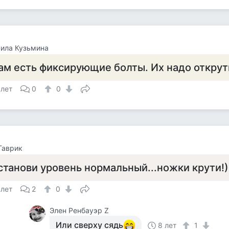
ила Кузьмина
ам есть фиксирующие болты. Их надо открут
 лет
0
0
Гаврик
станови уровень нормальный...ножки крути!)
 лет
2
0
Элен Ренбауэр Z
Или сверху сядь
8 лет
1