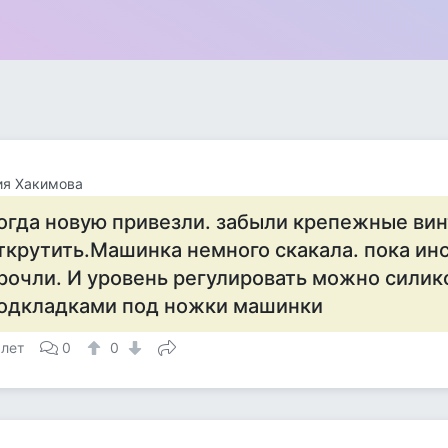
ия Хакимова
огда новую привезли. забыли крепежные вин
ткрутить.Машинка немного скакала. пока ин
рочли. И уровень регулировать можно сили
одкладками под ножки машинки
 лет
0
0