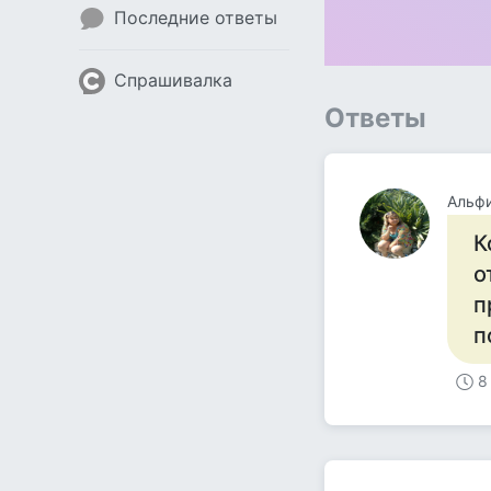
Последние ответы
Спрашивалка
Ответы
Альф
К
о
п
п
8