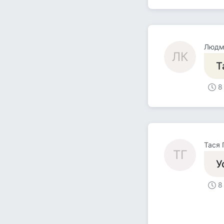
Людм
ЛК
Т
8
Тася 
ТГ
У
8