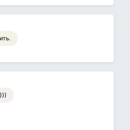
ить.
)))