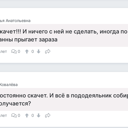
ья Анатольевна
качет!!! И ничего с ней не сделать, иногда п
анны прыгает зараза
 лет
0
0
Ковалёва
остоянно скачет. И всё в пододеяльник собир
олучается?
 лет
0
0