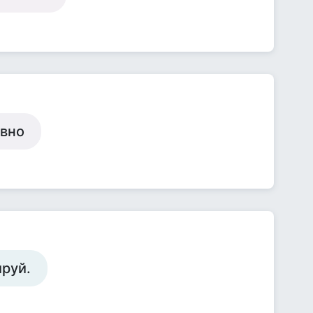
овно
ируй.