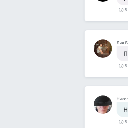
8
Лия Б
П
8
Нико
Н
8