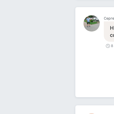
Серг
Н
с
8