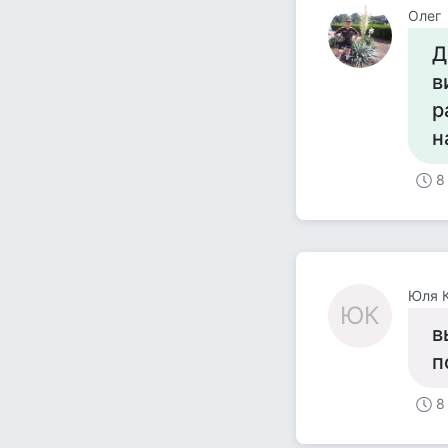
Олег
Д
в
р
н
8
Юля К
ЮК
в
п
8