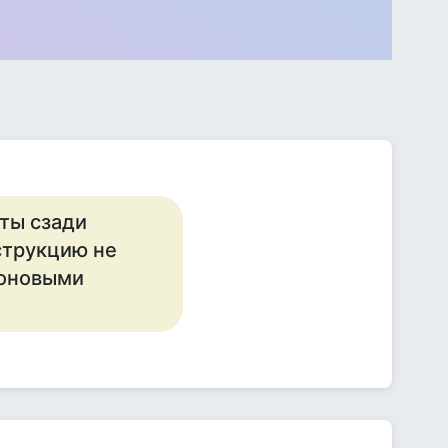
ты сзади
струкцию не
коновыми