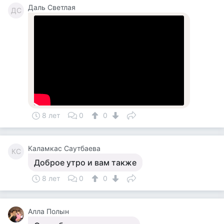
Даль Светлая
ДС
8 лет
0
0
Каламкас Саутбаева
КС
Доброе утро и вам также
8 лет
0
0
Алла Полын