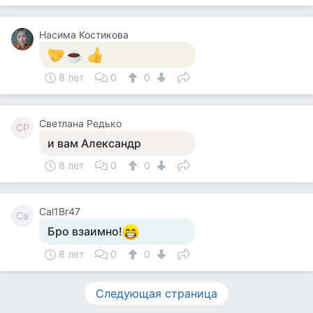
Насима Костикова
8 лет
0
0
Светлана Редько
СР
и вам Александр
8 лет
0
0
Cal1Br47
Ca
Бро взаимно!
8 лет
0
0
Следующая страница