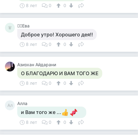
8 лет
0
0
🧚‍♀️Ева
🧚‍
Доброе утро! Хорошего дея!!
8 лет
0
0
Азизхан Айдарани
О БЛАГОДАРЮ И ВАМ ТОГО ЖЕ
8 лет
0
0
Алла
Ал
и Вам того же ...
8 лет
0
0