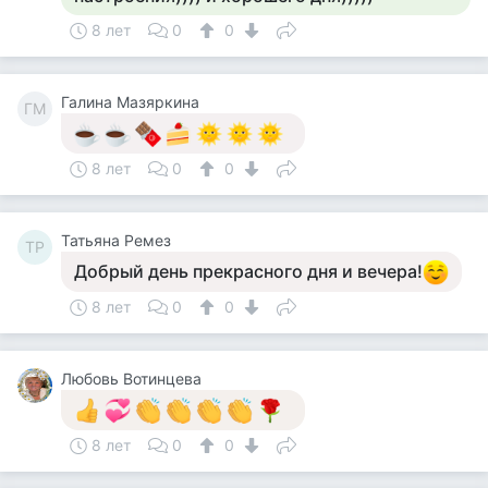
8 лет
0
0
Галина Мазяркина
ГМ
8 лет
0
0
Татьяна Ремез
ТР
Добрый день прекрасного дня и вечера!
8 лет
0
0
Любовь Вотинцева
8 лет
0
0