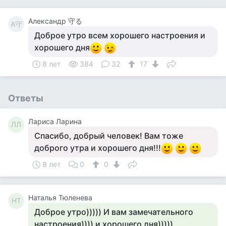
Александр 守る
А守
Доброе утро всем хорошего настроения и
хорошего дня
8 лет
384
32
17
Ответы
Лариса Ларина
ЛЛ
Спасибо, добрый человек! Вам тоже
доброго утра и хорошего дня!!!
8 лет
0
0
Наталья Тюленева
НТ
Доброе утро))))) И вам замечательного
настроения)))) и хорошего дня)))))