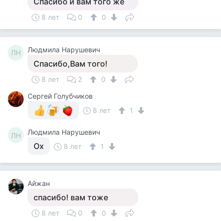
Спасибо и вам того же
8 лет
0
0
Людмила Нарушевич
ЛН
Спасибо,Вам того!
8 лет
2
0
Сергей Голубчиков
8 лет
1
Людмила Нарушевич
ЛН
Ох
8 лет
1
Айжан
спасибо! вам тоже
8 лет
0
0