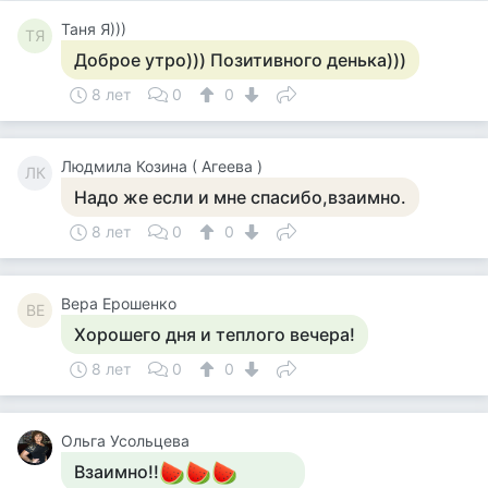
Таня Я)))
ТЯ
Доброе утро))) Позитивного денька)))
8 лет
0
0
Людмила Козина ( Агеева )
ЛК
Надо же если и мне спасибо,взаимно.
8 лет
0
0
Вера Ерошенко
ВЕ
Хорошего дня и теплого вечера!
8 лет
0
0
Ольга Усольцева
Взаимно!!