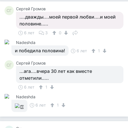
Сергей Громов
СГ
....дважды....моей первой любви....и моей
половине.....
6 лет
3
0
Nadeshda
и победила половина!
6 лет
1
Сергей Громов
СГ
...ага....вчера 30 лет как вместе
отметили.....
6 лет
1
Nadeshda
6 лет
1