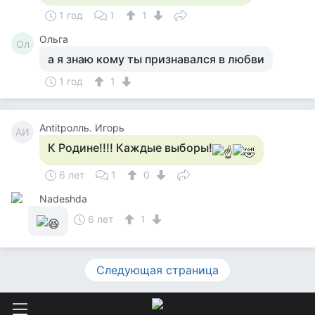
1 год
1
1
Ольга
Ол
а я знаю кому ты признавался в любви
1 год
1
Antitролль. Игорь
AИ
К Родине!!!! Каждые выборы!
6 лет
1
0
Nadeshda
6 лет
1
Следующая страница