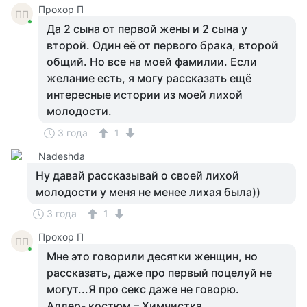
Прохор П
ПП
Да 2 сына от первой жены и 2 сына у
второй. Один её от первого брака, второй
общий. Но все на моей фамилии. Если
желание есть, я могу рассказать ещё
интересные истории из моей лихой
молодости.
3 года
1
Nadeshda
Ну давай рассказывай о своей лихой
молодости у меня не менее лихая была))
3 года
1
Прохор П
ПП
Мне это говорили десятки женщин, но
рассказать, даже про первый поцелуй не
могут...Я про секс даже не говорю.
Адлер- костюм – Химчистка