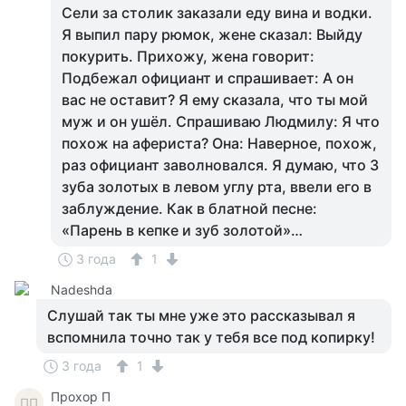
Сели за столик заказали еду вина и водки.
Я выпил пару рюмок, жене сказал: Выйду
покурить. Прихожу, жена говорит:
Подбежал официант и спрашивает: А он
вас не оставит? Я ему сказала, что ты мой
муж и он ушёл. Спрашиваю Людмилу: Я что
похож на афериста? Она: Наверное, похож,
раз официант заволновался. Я думаю, что 3
зуба золотых в левом углу рта, ввели его в
заблуждение. Как в блатной песне:
«Парень в кепке и зуб золотой»…
3 года
1
Nadeshda
Слушай так ты мне уже это рассказывал я
вспомнила точно так у тебя все под копирку!
3 года
1
Прохор П
ПП