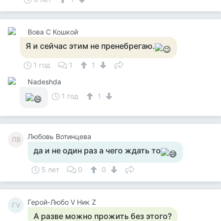
Вова С Кошкой
Я и сейчас этим не пренебрегаю.
1 год
1
1
Nadeshda
1 год
1
Любовь Вотинцева
ЛВ
да и не один раз а чего ждать то
5 лет
0
0
Герой-Любо V Ник Z
ГV
А разве можно прожить без этого?