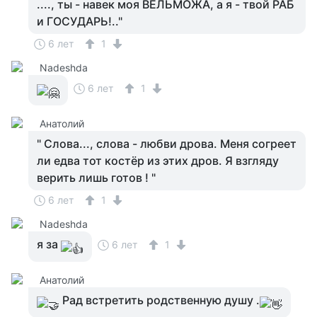
...., ты - навек моя ВЕЛЬМОЖА, а я - твой РАБ
и ГОСУДАРЬ!.."
6 лет
1
Nadeshda
6 лет
1
Анатолий
" Слова..., слова - любви дрова. Меня согреет
ли едва тот костёр из этих дров. Я взгляду
верить лишь готов ! "
6 лет
1
Nadeshda
я за
6 лет
1
Анатолий
Рад встретить родственную душу .