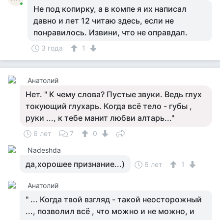
Не под копирку, а в компе я их написал
давно и лет 12 читаю здесь, если не
понравилось. Извини, что не оправдал.
3 года
1
Анатолий
Нет. " К чему слова? Пустые звуки. Ведь глух
токующий глухарь. Когда всё тело - губы ,
руки ..., к тебе манит любви алтарь..."
6 лет
7
0
Nadeshda
да,хорошее признание...)
6 лет
1
Анатолий
" ... Когда твой взгляд - такой неосторожный
..., позволил всё , что можно и не можно, и