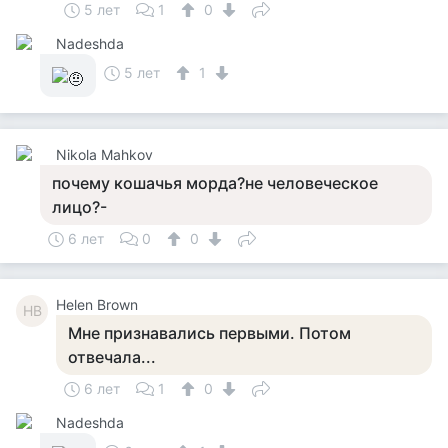
5 лет
1
0
Nadeshda
5 лет
1
Nikola Mahkov
почему кошачья морда?не человеческое
лицо?-
6 лет
0
0
Helen Brown
HB
Мне признавались первыми. Потом
отвечала...
6 лет
1
0
Nadeshda