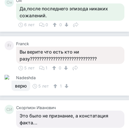
Он
Он
Да,после последнего эпизода никаких
сожалений.
6 лет
0
0
Franck
Fr
Вы верите что есть кто ни
разу?????????????????????????????
5 лет
1
0
Nadeshda
верю
5 лет
1
Скорпион Иванович
СИ
Это было не признание, а констатация
факта...