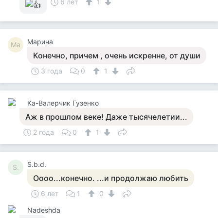
6 лет
1
Марина
Ма
Конечно, причем , очень искренне, от души
3 года
0
1
Ка-Валерчик Гузенко
Аж в прошлом веке! Даже тысячелетии...
2 года
0
1
S.b.d.
S.
Оооо...конечно. ...и продолжаю любить
6 лет
1
0
Nadeshda