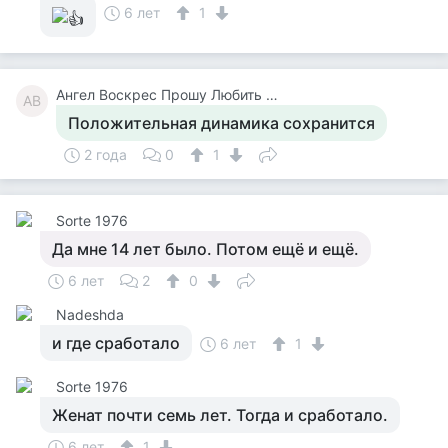
6 лет
1
Ангел Воскрес Прошу Любить И Жаловать
АВ
Положительная динамика сохранится
2 года
0
1
Sorte 1976
Да мне 14 лет было. Потом ещё и ещё.
6 лет
2
0
Nadeshda
и где сработало
6 лет
1
Sorte 1976
Женат почти семь лет. Тогда и сработало.
6 лет
1