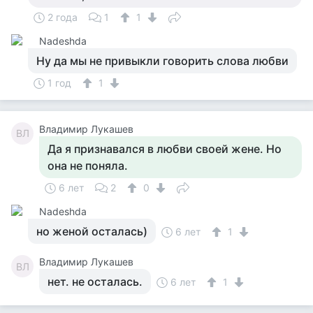
2 года
1
1
Nadeshda
Ну да мы не привыкли говорить слова любви
1 год
1
Владимир Лукашев
ВЛ
Да я признавался в любви своей жене. Но
она не поняла.
6 лет
2
0
Nadeshda
но женой осталась)
6 лет
1
Владимир Лукашев
ВЛ
нет. не осталась.
6 лет
1