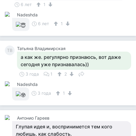
6 лет
1
Nadeshda
6 лет
1
Татьяна Владимирская
ТВ
а как же. регулярно признаюсь, вот даже
сегодня уже признавалась))
3 года
1
2
Nadeshda
3 года
1
Антонио Гареев
Глупая идея и, воспринимется тем кого
любишь, как слабость.