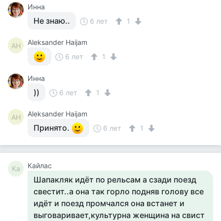
Инна
Не знаю..
6 лет
1
Aleksander Haijam
AH
6 лет
1
Инна
))
6 лет
1
Aleksander Haijam
AH
Принято.
6 лет
1
Кайлас
Ка
Шапакляк идёт по рельсам а сзади поезд
свестит..а она так горло подняв голову все
идёт и поезд промчался она встанет и
выговаривает,культурна женщина на свист