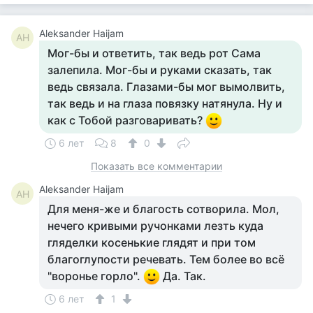
Aleksander Haijam
AH
Мог-бы и ответить, так ведь рот Сама
залепила. Мог-бы и руками сказать, так
ведь связала. Глазами-бы мог вымолвить,
так ведь и на глаза повязку натянула. Ну и
как с Тобой разговаривать?
6 лет
8
0
Показать все комментарии
Aleksander Haijam
AH
Для меня-же и благость сотворила. Мол,
нечего кривыми ручонками лезть куда
гляделки косенькие глядят и при том
благоглупости речевать. Тем более во всё
"воронье горло".
Да. Так.
6 лет
1