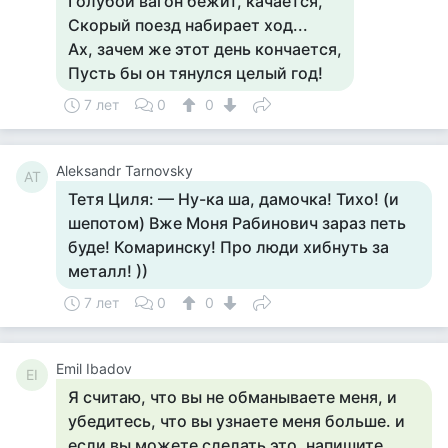
Голубой вагон бежит, качается,
Скорый поезд набирает ход...
Ах, зачем же этот день кончается,
Пусть бы он тянулся целый год!
7 лет
0
0
Aleksandr Tarnovsky
AT
Тетя Циля: — Ну-ка ша, дамочка! Тихо! (и
шепотом) Вже Моня Рабинович зараз петь
буде! Комаринску! Про люди хибнуть за
металл! ))
7 лет
0
0
Emil Ibadov
EI
Я считаю, что вы не обманываете меня, и
убедитесь, что вы узнаете меня больше. и
если вы можете сделать это, напишите