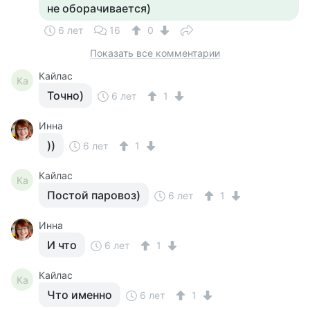
не оборачивается)
6 лет
16
0
Показать все комментарии
Кайлас
Ка
Точно)
6 лет
1
Инна
))
6 лет
1
Кайлас
Ка
Постой паровоз)
6 лет
1
Инна
И что
6 лет
1
Кайлас
Ка
Что именно
6 лет
1