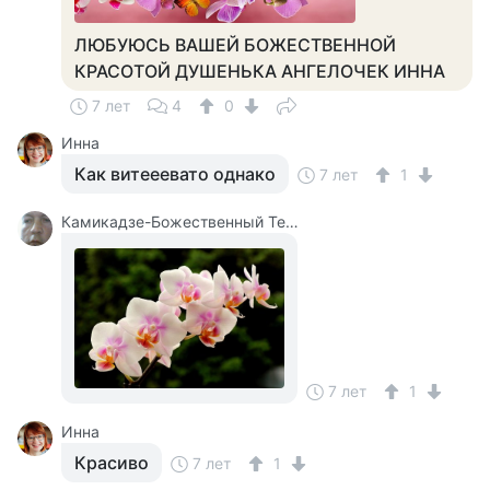
ЛЮБУЮСЬ ВАШЕЙ БОЖЕСТВЕННОЙ
КРАСОТОЙ ДУШЕНЬКА АНГЕЛОЧЕК ИННА
7 лет
4
0
Инна
Как витееевато однако
7 лет
1
Камикадзе-Божественный Теплый Ветерок
7 лет
1
Инна
Красиво
7 лет
1