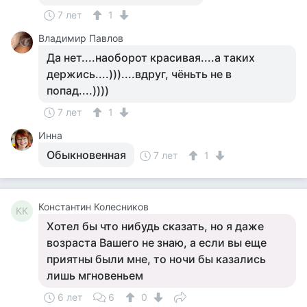
7 лет
1
Владимир Павлов
Да нет....наоборот красивая....а таких
держись....)))....вдруг, чёньть не в
попад....))))
7 лет
1
Инна
Обыкновенная
7 лет
1
Константин Колесников
КК
Хотел бы что нибудь сказать, но я даже
возраста Вашего не знаю, а если вы еще
приятны были мне, то ночи бы казались
лишь мгновеньем
6 лет
6
0