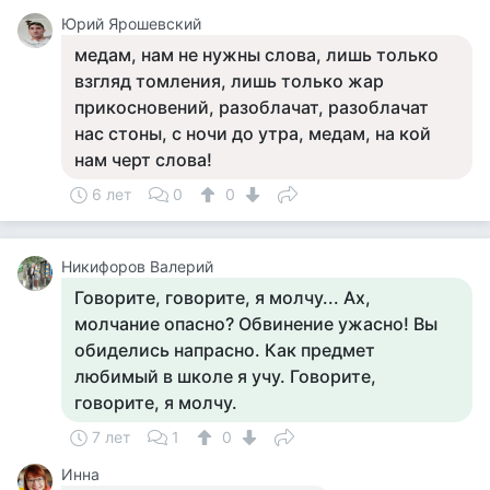
Юрий Ярошевский
медам, нам не нужны слова, лишь только
взгляд томления, лишь только жар
прикосновений, разоблачат, разоблачат
нас стоны, с ночи до утра, медам, на кой
нам черт слова!
6 лет
0
0
Никифоров Валерий
Говорите, говорите, я молчу... Ах,
молчание опасно? Обвинение ужасно! Вы
обиделись напрасно. Как предмет
любимый в школе я учу. Говорите,
говорите, я молчу.
7 лет
1
0
Инна