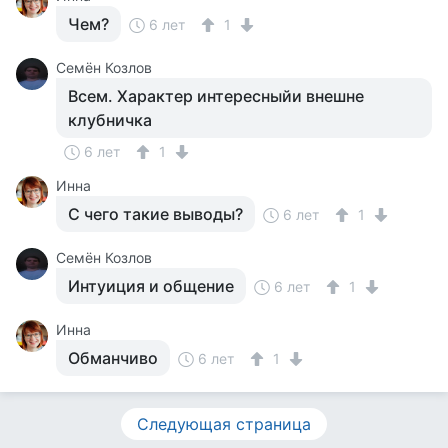
Чем?
6 лет
1
Семён Козлов
Всем. Характер интересныйи внешне
клубничка
6 лет
1
Инна
С чего такие выводы?
6 лет
1
Семён Козлов
Интуиция и общение
6 лет
1
Инна
Обманчиво
6 лет
1
Следующая страница