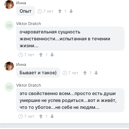
Инна
Опыт
7 лет
1
Viktor Dratch
VD
очаровательная сущность
женственности...испытанная в течении
жизни...
7 лет
1
Инна
Бывает и такое)
7 лет
1
Viktor Dratch
VD
это свойственно всем...просто есть души
умершие не успев родиться...вот и живёт,
что то убогое...не себе не людям...
7 лет
1