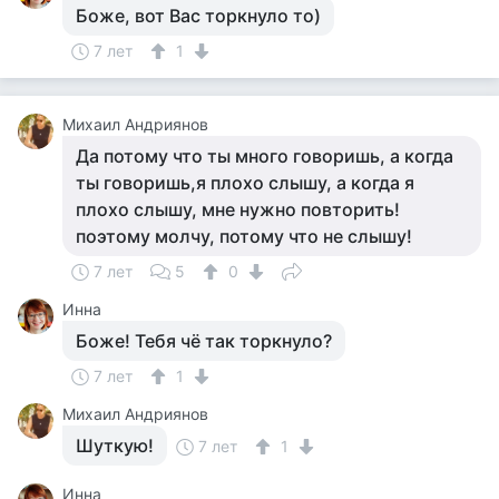
Боже, вот Вас торкнуло то)
7 лет
1
Михаил Андриянов
Да потому что ты много говоришь, а когда
ты говоришь,я плохо слышу, а когда я
плохо слышу, мне нужно повторить!
поэтому молчу, потому что не слышу!
7 лет
5
0
Инна
Боже! Тебя чё так торкнуло?
7 лет
1
Михаил Андриянов
Шуткую!
7 лет
1
Инна