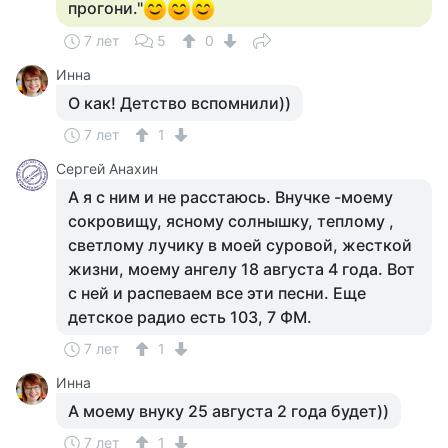
прогони."
7 лет
5
0
Инна
О как! Детство вспомнили))
7 лет
1
Сергей Анахин
А я с ним и не расстаюсь. Внучке -моему
сокровищу, ясному солнышку, теплому ,
светлому лучику в моей суровой, жесткой
жизни, моему ангелу 18 августа 4 года. Вот
с ней и распеваем все эти песни. Еще
детское радио есть 103, 7 ФМ.
7 лет
1
Инна
А моему внуку 25 августа 2 года будет))
7 лет
1