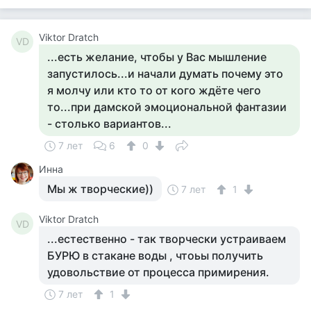
Viktor Dratch
VD
...есть желание, чтобы у Вас мышление
запустилось...и начали думать почему это
я молчу или кто то от кого ждёте чего
то...при дамской эмоциональной фантазии
- столько вариантов...
7 лет
6
0
Инна
Мы ж творческие))
7 лет
1
Viktor Dratch
VD
...естественно - так творчески устраиваем
БУРЮ в стакане воды , чтоьы получить
удовольствие от процесса примирения.
7 лет
1