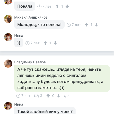
Поняла
7 лет
1
Михаил Андриянов
Молодец, что поняла!
7 лет
1
Инна
))
7 лет
1
Владимир Павлов
А чё тут скажешь....глядя на тебя, чёньть
ляпнешь ииии неделю с фингалом
ходить...ну будешь потом припудривать, а
всё равно заметно....)))
7 лет
3
0
Инна
Такой злобный вид у меня?