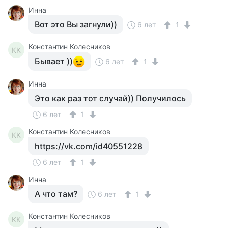
Инна
Вот это Вы загнули))
6 лет
1
Константин Колесников
КК
Бывает ))
6 лет
1
Инна
Это как раз тот случай)) Получилось
6 лет
1
Константин Колесников
КК
https://vk.com/id40551228
6 лет
1
Инна
А что там?
6 лет
1
Константин Колесников
КК