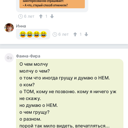
6 лет
1
Инна
6 лет
1
Фаина-Фира
Фа
О чем молчу
молчу о чем?
о том что иногда грущу и думаю о НЕМ.
о ком?
о ТОМ, кому не позвоню. кому я ничего уж
не скажу.
но думаю о НЕМ.
о чем грущу?
о разном.
порой так мило видеть, впечатляться...