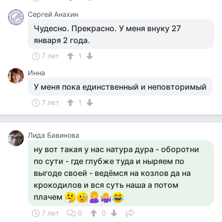
Сергей Анахин
Чудесно. Прекрасно. У меня внуку 27
января 2 года.
7 лет
1
Инна
У меня пока единственный и неповторимый
7 лет
1
Лида Бавинова
ну вот такая у нас натура дура - оборотни
по сути - где глубже туда и ныряем по
выгоде своей - ведёмся на козлов да на
крокодилов и вся суть наша а потом
плачем
7 лет
0
0