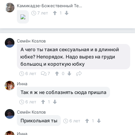
Камикадзе-Божественный Теплый Ветерок
7 лет
1
Семён Козлов
А чего ты такая сексуальная и в длинной
юбке? Непорядок. Надо вырез на груди
большоц и короткую юбку
6 лет
7
0
Инна
Так я ж не соблазнять сюда пришла
6 лет
1
Семён Козлов
Прикольная ты
6 лет
1
Инна