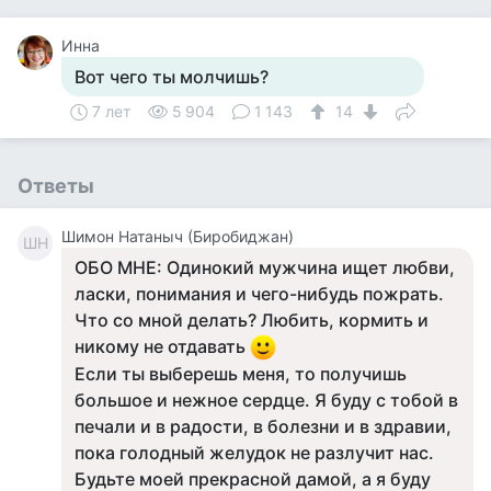
Инна
Вот чего ты молчишь?
7 лет
5 904
1 143
14
Ответы
Шимон Натаныч (Биробиджан)
ШН
ОБО МНЕ: Одинокий мужчина ищет любви,
ласки, понимания и чего-нибудь пожрать.
Что со мной делать? Любить, кормить и
никому не отдавать
Если ты выберешь меня, то получишь
большое и нежное сердце. Я буду с тобой в
печали и в радости, в болезни и в здравии,
пока голодный желудок не разлучит нас.
Будьте моей прекрасной дамой, а я буду