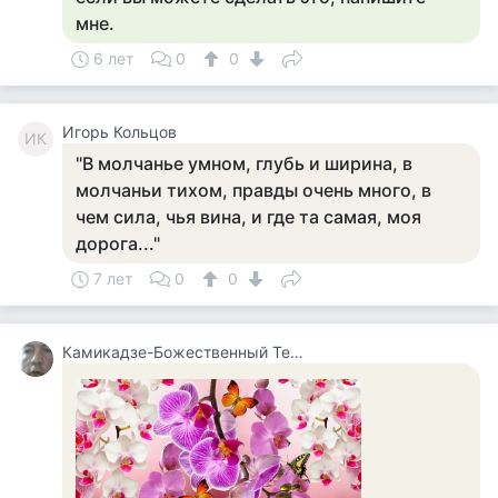
мне.
6 лет
0
0
Игорь Кольцов
ИК
"В молчанье умном, глубь и ширина, в
молчаньи тихом, правды очень много, в
чем сила, чья вина, и где та самая, моя
дорога..."
7 лет
0
0
Камикадзе-Божественный Теплый Ветерок