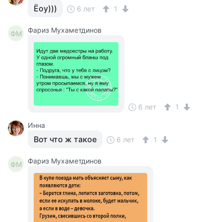
Ёоу)))
6 лет
1
Фариз Мухаметдинов
ФМ
6 лет
1
Инна
Вот что ж такое
6 лет
1
Фариз Мухаметдинов
ФМ