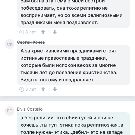
Вам бы на эту тему с моей сестрой
побеседовать, она тоже религию не
воспринимает, но со всеми религиозными
праздниками меня поздравляет.
8 лет
1
Сергей Конев
СК
А за христианскими праздниками стоят
истинные православные праздники,
которые были испокон веков за многие
тысячи лет до появления христианства.
Видать, потому и поздравляет
8 лет
1
Elvis Costello
EC
а без религии..это ебии гусей и при чё
хочешь..ты туп- этика пока религиозная..а
толпе нужна- этика...дебил- это на западе