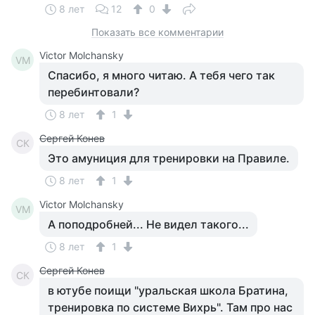
8 лет
12
0
Показать все комментарии
Victor Molchansky
VM
Спасибо, я много читаю. А тебя чего так
перебинтовали?
8 лет
1
Сергей Конев
СК
Это амуниция для тренировки на Правиле.
8 лет
1
Victor Molchansky
VM
А поподробней... Не видел такого...
8 лет
1
Сергей Конев
СК
в ютубе поищи "уральская школа Братина,
тренировка по системе Вихрь". Там про нас