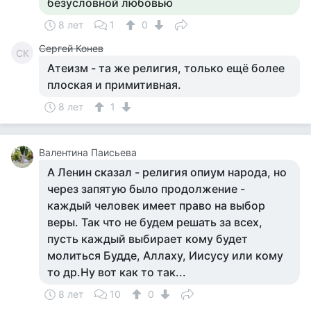
безусловной любовью
8 лет
1
0
Сергей Конев
СК
Атеизм - та же религия, только ещё более
плоская и примитивная.
8 лет
1
Валентина Паисьева
А Ленин сказал - религия опиум народа, но
через запятую было продолжение -
каждый человек имеет право на выбор
веры. Так что не будем решать за всех,
пусть каждый выбирает кому будет
молиться Будде, Аллаху, Иисусу или кому
то др.Ну вот как то так...
8 лет
10
0