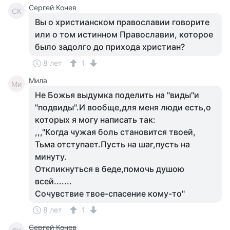
Сергей Конев
СК
Вы о христианском православии говорите
или о том истинном Православии, которое
было задолго до прихода христиан?
8 лет
1
Мила
Ми
Не Божья выдумка поделить на "виды"и
"подвиды".И вообще,для меня люди есть,о
которых я могу написать так:
,,,"Когда чужая боль становится твоей,
Тьма отступает.Пусть на шаг,пусть на
минуту.
Откликнуться в беде,помочь душою
всей.......
Сочувствие твое-спасение кому-то"
8 лет
1
Сергей Конев