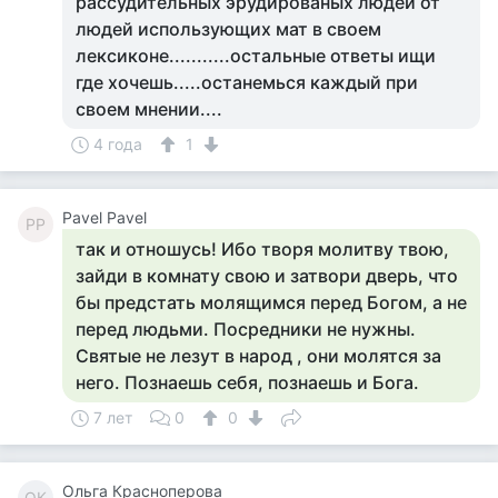
рассудительных эрудированых людей от
людей использующих мат в своем
лексиконе...........остальные ответы ищи
где хочешь.....останемься каждый при
своем мнении....
4 года
1
Pavel Pavel
PP
так и отношусь! Ибо творя молитву твою,
зайди в комнату свою и затвори дверь, что
бы предстать молящимся перед Богом, а не
перед людьми. Посредники не нужны.
Святые не лезут в народ , они молятся за
него. Познаешь себя, познаешь и Бога.
7 лет
0
0
Ольга Красноперова
ОК