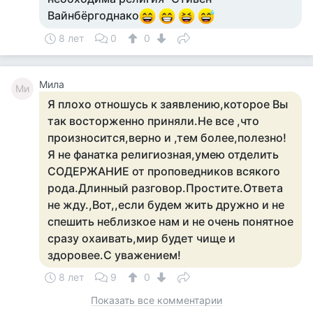
Вайнбёргоднако
8 лет
0
0
Мила
Ми
Я плохо отношусь к заявлению,которое Вы
так восторженно приняли.Не все ,что
произносится,верно и ,тем более,полезно!
Я не фанатка религиозная,умею отделить
СОДЕРЖАНИЕ от проповедников всякого
рода.Длинный разговор.Простите.Ответа
не жду.,Вот,,если будем жить дружно и не
спешить неблизкое нам и не очень понятное
сразу охаивать,мир будет чище и
здоровее.С уважением!
8 лет
9
0
Показать все комментарии