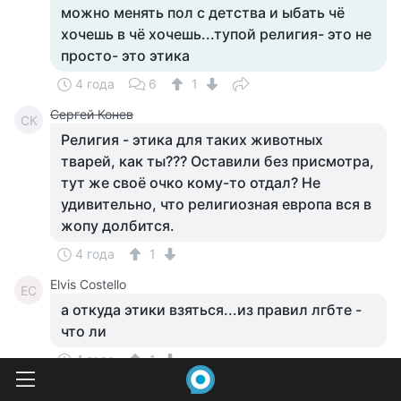
можно менять пол с детства и ыбать чё
хочешь в чё хочешь...тупой религия- это не
просто- это этика
4 года
6
1
Сергей Конев
СК
Религия - этика для таких животных
тварей, как ты??? Оставили без присмотра,
тут же своё очко кому-то отдал? Не
удивительно, что религиозная европа вся в
жопу долбится.
4 года
1
Elvis Costello
EC
а откуда этики взяться...из правил лгбте -
что ли
4 года
1
Сергей Конев
СК