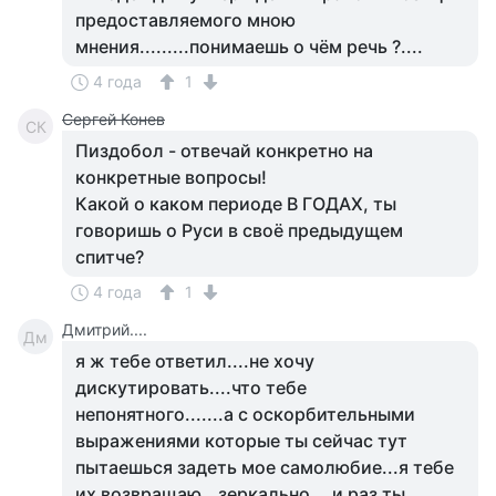
предоставляемого мною
мнения.........понимаешь о чём речь ?....
4 года
1
Сергей Конев
СК
Пиздобол - отвечай конкретно на
конкретные вопросы!
Какой о каком периоде В ГОДАХ, ты
говоришь о Руси в своё предыдущем
спитче?
4 года
1
Дмитрий....
Дм
я ж тебе ответил....не хочу
дискутировать....что тебе
непонятного.......а с оскорбительными
выражениями которые ты сейчас тут
пытаешься задеть мое самолюбие...я тебе
их возвращаю...зеркально....и раз ты