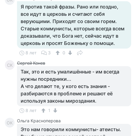
Я против такой фразы. Рано или поздно,
все идут в церковь и считают себя
верующими. Приходят со своим горем.
Старые коммунисты, которые всегда всем
доказывали, что Бога нет, сейчас идут в
церковь и просят Боженьку о помощи.
8 лет
3
0
Сергей Конев
СК
Так, это и есть умалишённые - им всегда
нужны посредники...
А что делают те, у кого есть знания -
разбираются в проблеме и решают её
используя законы мироздания.
8 лет
1
Ольга Красноперова
ОК
Это нам говорили коммунисты- атеисты.