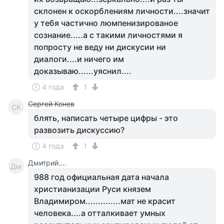
склонен к оскорблениям личности....значит
у тебя частично люмпенизированое
сознание.....а с такими личностями я
попросту не веду ни дискусии ни
диалоги....и ничего им
доказываю......уяснил....
4 года
1
Сергей Конев
СК
блять, написать четыре цифры - это
развозить дискуссию?
4 года
1
Дмитрий....
Дм
988 год официальная дата начала
христианизации Руси князем
Владимиром..............мат не красит
человека....а отталкивает умных