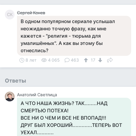
Сергей Конев
СК
В одном популярном сериале услышал
неожиданно точную фразу, как мне
кажется - "религия - тюрьма для
умалишённых". А как вы этому бы
отнеслись?
8 лет
4 065
463
17
Ответы
Анатолий Светлица
А ЧТО НАША ЖИЗНЬ? ТАК........НАД
СМЕРТЬЮ ПОТЕХА!
ВСЕ НИ О ЧЕМ И ВСЕ НЕ ВПОПАД!!!
ДРУГ БЫЛ ХОРОШИЙ.............ТЕПЕРЬ ВОТ
УЕХАЛ...........