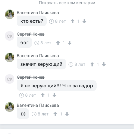
Показать все комментарии
Валентина Паисьева
кто есть?
8 лет
1
Сергей Конев
СК
бог
8 лет
1
Валентина Паисьева
значит верующий
8 лет
1
Сергей Конев
СК
Я не верующий!!! Что за вздор
8 лет
1
Валентина Паисьева
)))
8 лет
1