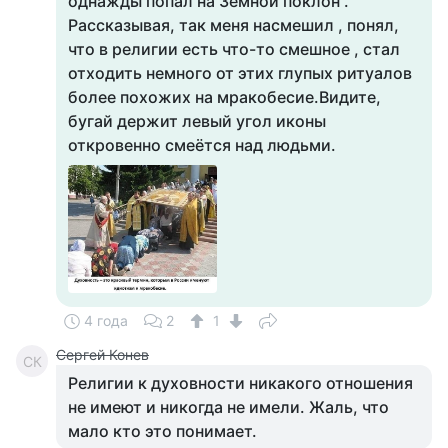
однажды попал на Земной поклон .
Рассказывая, так меня насмешил , понял,
что в религии есть что-то смешное , стал
отходить немного от этих глупых ритуалов
более похожих на мракобесие.Видите,
бугай держит левый угол иконы
откровенно смеётся над людьми.
4 года
2
1
Сергей Конев
СК
Религии к духовности никакого отношения
не имеют и никогда не имели. Жаль, что
мало кто это понимает.