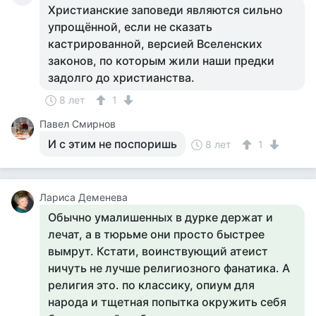
Христианские заповеди являются сильно
упрощённой, если не сказать
кастрированной, версией Вселенских
законов, по которым жили наши предки
задолго до христианства.
8 лет
1
Павел Смирнов
И с этим не поспоришь
8 лет
1
Лариса Деменева
Обычно умалишенных в дурке держат и
лечат, а в тюрьме они просто быстрее
вымрут. Кстати, воинствующий атеист
ничуть не лучше религиозного фанатика. А
религия это. по классику, опиум для
народа и тщетная попытка окружить себя