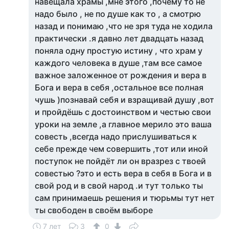
навещала храмы ,мне этого ,почему то не
надо было , не по душе как то , а смотрю
назад и понимаю ,что не зря туда не ходила
практически .я давно лет двадцать назад
поняла одну простую истину , что храм у
каждого человека в душе ,там все самое
важное заложенное от рождения и вера в
Бога и вера в себя ,остальное все полная
чушь )познавай себя и взращивай душу ,вот
и пройдёшь с достоинством и честью свои
уроки на земле ,а главное мерило это ваша
совесть ,всегда надо прислушиваться к
себе прежде чем совершить ,тот или иной
поступок не пойдёт ли он вразрез с твоей
совестью ?это и есть вера в себя в Бога и в
свой род и в свой народ .и тут только ты
сам принимаешь решения и тюрьмы тут нет
ты свободен в своём выборе
7 лет
3
0