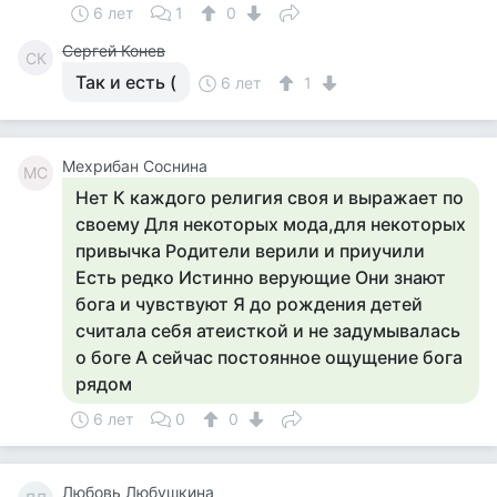
6 лет
1
0
Сергей Конев
СК
Так и есть (
6 лет
1
Мехрибан Соснина
МС
Нет К каждого религия своя и выражает по
своему Для некоторых мода,для некоторых
привычка Родители верили и приучили
Есть редко Истинно верующие Они знают
бога и чувствуют Я до рождения детей
считала себя атеисткой и не задумывалась
о боге А сейчас постоянное ощущение бога
рядом
6 лет
0
0
Любовь Любушкина