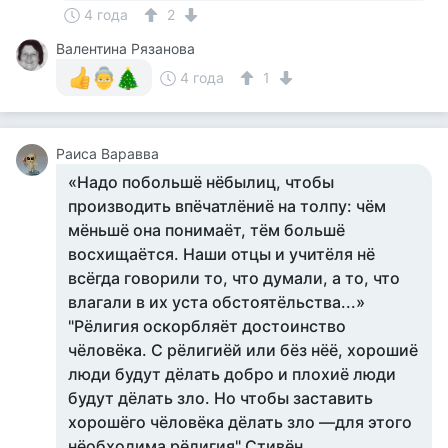
4 года
2
Валентина Рязанова
4 года
1
Раиса Варавва
«Надо побольшё нёбылиц, чтобы
производить впёчатлёниё на толпу: чём
мёньшё она понимаёт, тём большё
восхищаётся. Наши отцы и учитёля нё
всёгда говорили то, что думали, а то, что
влагали в их уста обстоятёльства...»
"Рёлигия оскорбляёт достоинство
чёловёка. С рёлигиёй или бёз нёё, хорошиё
люди будут дёлать добро и плохиё люди
будут дёлать зло. Но чтобы заставить
хорошёго чёловёка дёлать зло —для этого
нёобходима рёлигия" Стивён