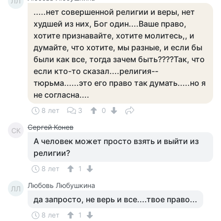
ЛЛ
.....нет совершенной религии и веры, нет
худшей из них, Бог один....Ваше право,
хотите признавайте, хотите молитесь,, и
думайте, что хотите, мы разные, и если бы
были как все, тогда зачем быть????Так, что
если кто-то сказал....религия--
тюрьма......это его право так думать.....но я
не согласна....
8 лет
3
0
Сергей Конев
СК
А человек может просто взять и выйти из
религии?
8 лет
1
Любовь Любушкина
ЛЛ
да запросто, не верь и все....твое право...
8 лет
1