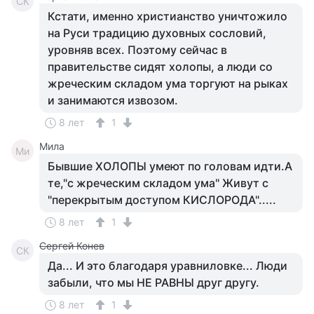
СК
Кстати, именно христианство уничтожило
на Руси традицию духовных сословий,
уровняв всех. Поэтому сейчас в
правительстве сидят холопы, а люди со
жреческим складом ума торгуют на рыках
и занимаются извозом.
8 лет
1
Мила
Ми
Бывшие ХОЛОПЫ умеют по головам идти.А
те,"с жреческим складом ума" Живут с
"перекрытым доступом КИСЛОРОДА".....
8 лет
1
Сергей Конев
СК
Да... И это благодаря уравниловке... Люди
забыли, что мы НЕ РАВНЫ друг другу.
8 лет
1