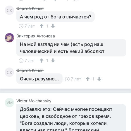
Сергей Конев
СК
А чем род от бога отличается?
7 лет
1
Виктория Антонова
На мой взгляд ни чем )есть род наш
человеческий и есть некий абсолют
7 лет
1
Сергей Конев
СК
Очень разумно...
7 лет
1
Victor Molchansky
VM
Добавлю это: Сейчас многие посещают
церковь, в свободное от грехов время.
"Бога создали люди, которые хотели
власти над стадом." Достоевский.