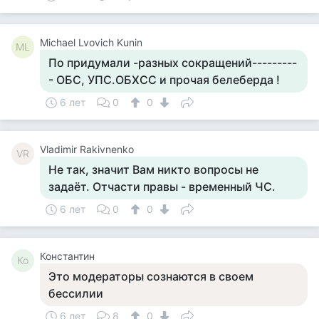
Michael Lvovich Kunin
ML
По придумали -разных сокращений---------
- ОБС, УПС.ОБХСС и прочая белеберда !
6 лет
0
0
Vladimir Rakivnenko
VR
Не так, значит Вам никто вопросы не
задаёт. Отчасти правы - временный ЧС.
6 лет
0
0
Константин
Ко
Это модераторы сознаются в своем
бессилии
6 лет
8
0