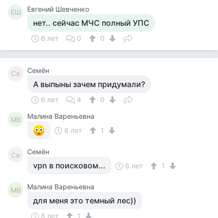
Евгений Шевченко
ЕШ
нет.. сейчас МЧС полный УПС
6 лет
0
0
Семён
Се
А выпыны зачем придумали?
6 лет
4
0
Малина Вареньевна
МВ
6 лет
1
Семён
Се
vpn в поисковом...
6 лет
1
Малина Вареньевна
МВ
для меня это темный лес))
6 лет
1