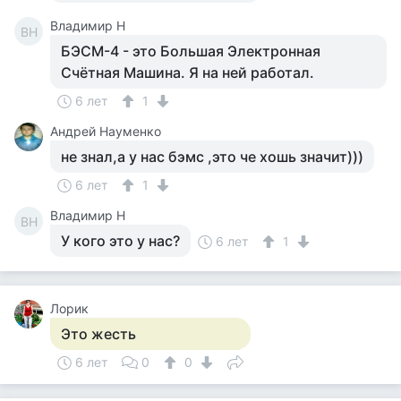
Владимир Н
ВН
БЭСМ-4 - это Большая Электронная
Счётная Машина. Я на ней работал.
6 лет
1
Андрей Науменко
не знал,а у нас бэмс ,это че хошь значит)))
6 лет
1
Владимир Н
ВН
У кого это у нас?
6 лет
1
Лорик
Это жесть
6 лет
0
0