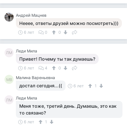
Андрей Мацнев
Нееее, ответы друзей можно посмотреть)))
6 лет
0
0
Леди Мила
ЛМ
Привет! Почему ты так думаешь?
6 лет
4
0
Малина Вареньевна
МВ
достал сегодня...((
6 лет
1
Леди Мила
ЛМ
Меня тоже, третий день. Думаешь, это как
то связано?
6 лет
1