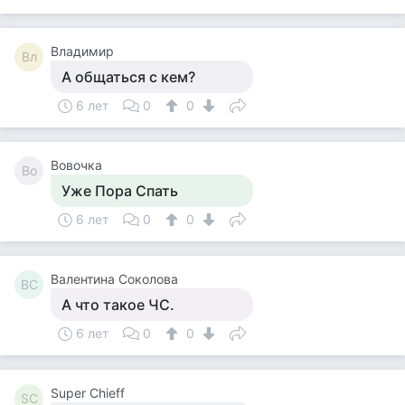
Владимир
Вл
А общаться с кем?
6 лет
0
0
Вовочка
Во
Уже Пора Спать
6 лет
0
0
Валентина Соколова
ВС
А что такое ЧС.
6 лет
0
0
Super Сhieff
SС