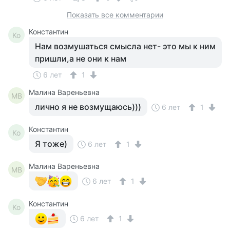
Показать все комментарии
Константин
Ко
Нам возмушаться смысла нет- это мы к ним
пришли,а не они к нам
6 лет
1
Малина Вареньевна
МВ
лично я не возмущаюсь)))
6 лет
1
Константин
Ко
Я тоже)
6 лет
1
Малина Вареньевна
МВ
6 лет
1
Константин
Ко
6 лет
1