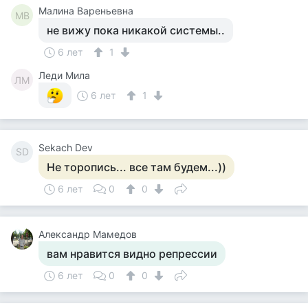
Малина Вареньевна
МВ
не вижу пока никакой системы..
6 лет
1
Леди Мила
ЛМ
6 лет
1
Sekach Dev
SD
Не торопись... все там будем...))
6 лет
0
0
Александр Мамедов
вам нравится видно репрессии
6 лет
0
0