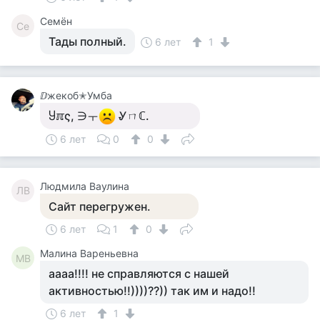
Семён
Се
Тады полный.
6 лет
1
ⅅжекоб✭Умба
Ⴘℼς, ∋ㅜ
Ꮍㄇℂ.
6 лет
0
0
Людмила Ваулина
ЛВ
Сайт перегружен.
6 лет
1
0
Малина Вареньевна
МВ
аааа!!!! не справляются с нашей
активностью!!))))??)) так им и надо!!
6 лет
1