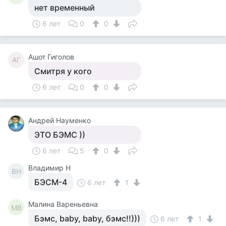
нет временный
6 лет
0
0
Ашот Гиголов
АГ
Смитря у кого
6 лет
0
0
Андрей Науменко
ЭТО БЭМС ))
6 лет
5
0
Владимир Н
ВН
БЭСМ-4
6 лет
1
Малина Вареньевна
МВ
Бэмс, baby, baby, бэмс!!)))
6 лет
1