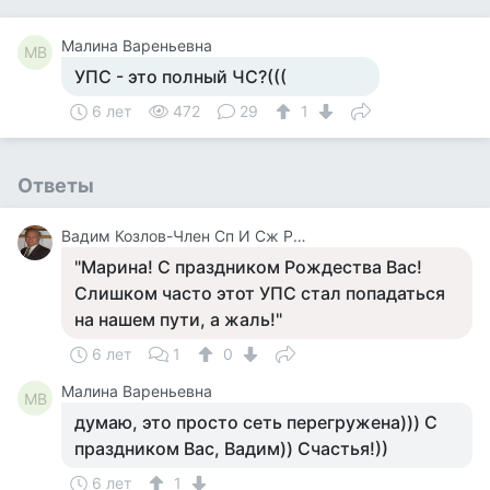
Малина Вареньевна
МВ
УПС - это полный ЧС?(((
6 лет
472
29
1
Ответы
Вадим Козлов-Член Сп И Сж России.будут Вопросы -Звоните 8 926 571 18 95
"Марина! С праздником Рождества Вас!
Слишком часто этот УПС стал попадаться
на нашем пути, а жаль!"
6 лет
1
0
Малина Вареньевна
МВ
думаю, это просто сеть перегружена))) С
праздником Вас, Вадим)) Счастья!))
6 лет
1