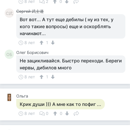
8 лет
2
0
Сергей 武士道
С武
Вот вот... А тут еще дебилы ( ну из тех, у
кого такие вопросы) еще и оскорблять
начинают...
8 лет
1
Олег Борисович
ОБ
Не зацикливайся. Быстро переходи. Береги
нервы, дибилов много
8 лет
1
Ольга
Крик души ))) А мне как то пофиг ...
8 лет
0
0