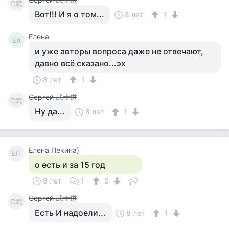
С武
Вот!!! И я о том...
8 лет
1
Елена
Ел
и уже авторы вопроса даже не отвечают,
давно всё сказано...эх
8 лет
1
Сергей 武士道
С武
Ну да...
8 лет
1
Елена Пекина)
ЕП
о есть и за 15 год
8 лет
1
0
Сергей 武士道
С武
Есть И надоели...
8 лет
1