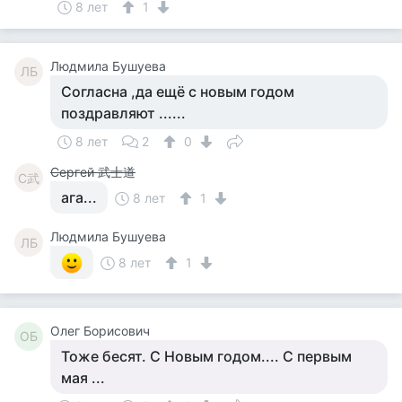
8 лет
1
Людмила Бушуева
ЛБ
Согласна ,да ещё с новым годом
поздравляют ......
8 лет
2
0
Сергей 武士道
С武
ага...
8 лет
1
Людмила Бушуева
ЛБ
8 лет
1
Олег Борисович
ОБ
Тоже бесят. С Новым годом.... С первым
мая ...