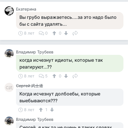
Екатерина
Вы грубо выражаетесь....за это надо было
бы с сайта удалять...
8 лет
0
0
Владимир Трубеев
когда исчезнут идиоты, которые так
реагируют...??
8 лет
5
0
Сергей 武士道
С武
Когда исчезнут долбоебы, которые
выебываются???
8 лет
1
Владимир Трубеев
Сергей, я как то не очень в таких словах