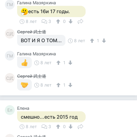
Галина Мазяркина
ГМ
есть 16и 17 годы.
8 лет
3
0
Сергей 武士道
С武
ВОТ И Я О ТОМ...
8 лет
1
Галина Мазяркина
ГМ
8 лет
1
Сергей 武士道
С武
8 лет
1
Елена
Ел
смешно...есть 2015 год
8 лет
3
0
Сергей 武士道