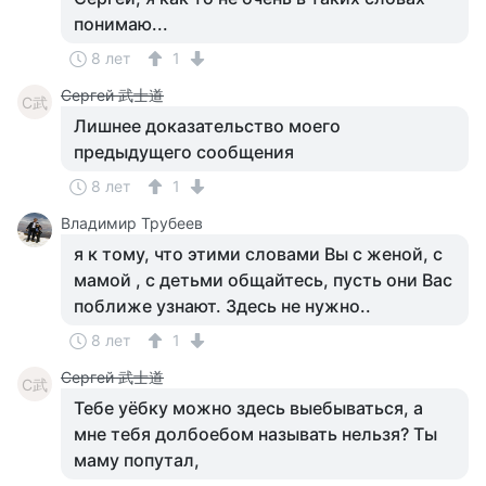
понимаю...
8 лет
1
Сергей 武士道
С武
Лишнее доказательство моего
предыдущего сообщения
8 лет
1
Владимир Трубеев
я к тому, что этими словами Вы с женой, с
мамой , с детьми общайтесь, пусть они Вас
поближе узнают. Здесь не нужно..
8 лет
1
Сергей 武士道
С武
Тебе уёбку можно здесь выебываться, а
мне тебя долбоебом называть нельзя? Ты
маму попутал,