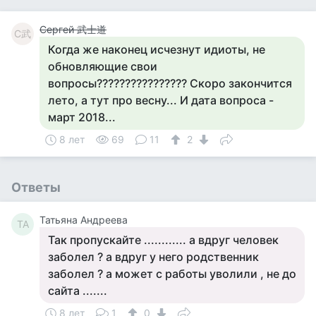
Сергей 武士道
С武
Когда же наконец исчезнут идиоты, не
обновляющие свои
вопросы???????????????? Скоро закончится
лето, а тут про весну... И дата вопроса -
март 2018...
8 лет
69
11
2
Ответы
Татьяна Андреева
ТА
Так пропускайте ............ а вдруг человек
заболел ? а вдруг у него родственник
заболел ? а может с работы уволили , не до
сайта .......
8 лет
1
0