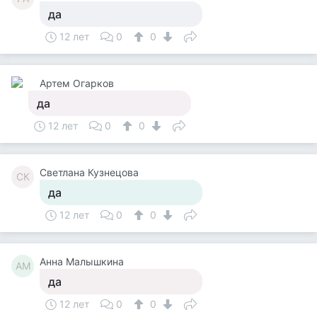
да
12 лет
0
0
Артем Огарков
да
12 лет
0
0
Светлана Кузнецова
СК
да
12 лет
0
0
Анна Малышкина
АМ
да
12 лет
0
0