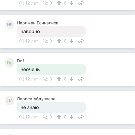
12 лет
0
0
Нapимaн Ecинaлиeв
НE
наверно
12 лет
0
0
Dgf
Dg
неочень
12 лет
0
0
Лариса Абдулаева
ЛА
не знаю
12 лет
0
0