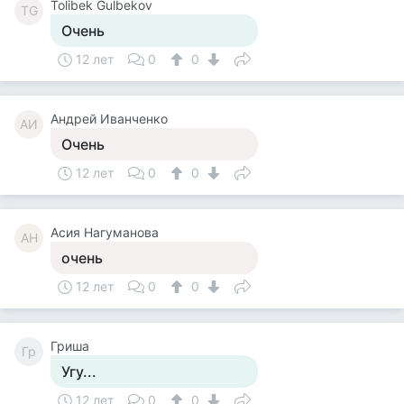
Tolibek Gulbekov
TG
Очень
12 лет
0
0
Андрей Иванченко
АИ
Очень
12 лет
0
0
Асия Нагуманова
АН
очень
12 лет
0
0
Гриша
Гр
Угу...
12 лет
0
0