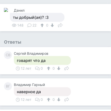
Данил
ты добрый(ая)? :3
148
22
0
Ответы
Сергей Владимиров
СВ
говарят что да
12 лет
0
0
Владимир Гарный
ВГ
наверное да
12 лет
0
0