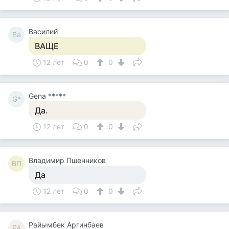
Василий
Ва
ВАЩЕ
12 лет
0
0
Gena *****
G*
Да.
12 лет
0
0
Владимир Пшенников
ВП
Да
12 лет
0
0
Райымбек Аргинбаев
РА