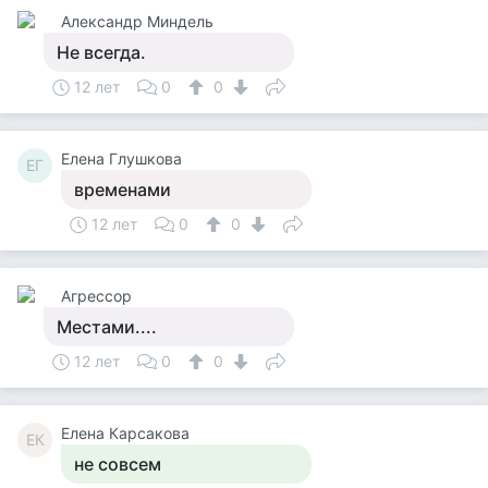
Александр Миндель
Не всегда.
12 лет
0
0
Елена Глушкова
ЕГ
временами
12 лет
0
0
Агрессор
Местами....
12 лет
0
0
Елена Карсакова
ЕК
не совсем