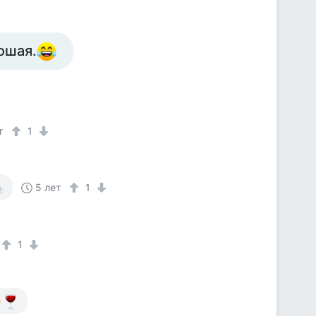
ошая.
т
1
5 лет
1
1