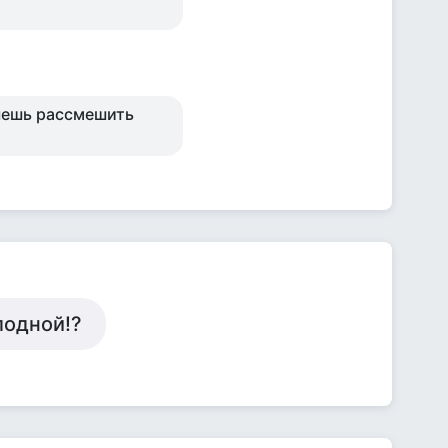
очешь рассмешить
лодной!?