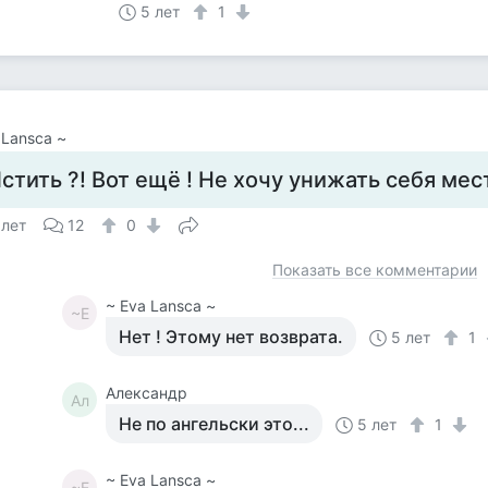
5 лет
1
 Lansca ~
стить ?! Вот ещё ! Не хочу унижать себя мес
 лет
12
0
Показать все комментарии
~ Eva Lansca ~
~E
Нет ! Этому нет возврата.
5 лет
1
Александр
Ал
Не по ангельски это...
5 лет
1
~ Eva Lansca ~
~E