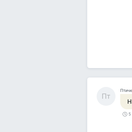
Птич
Пт
Н
5