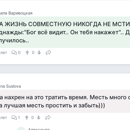
ила Варивоцкая
А ЖИЗНЬ СОВМЕСТНУЮ НИКОГДА НЕ МСТИЛ
днажды:"Бог всё видит.. Он тебя накажет".. Д
лучилось..
 лет
0
0
ana Suslova
а нахрен на это тратить время. Месть много 
а лучшая месть простить и забыть)))
 лет
1
0
Александр