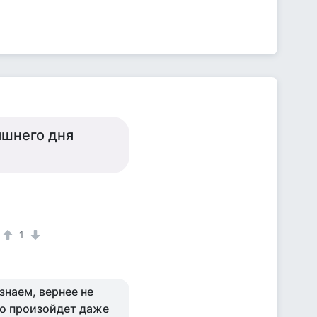
няшнего дня
1
 знаем, вернее не
то произойдет даже