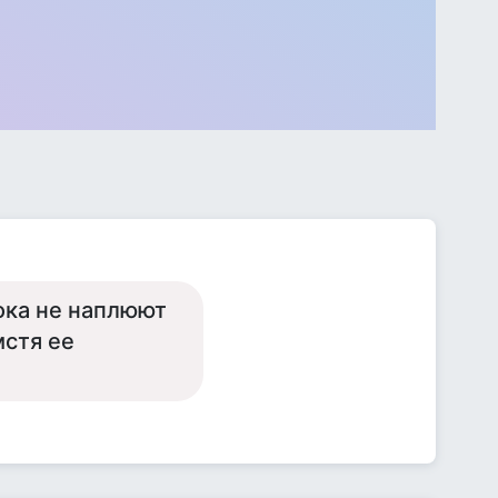
ока не наплюют
мстя ее