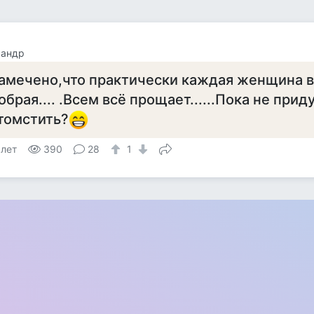
сандр
амечено,что практически каждая женщина в
обрая.... .Всем всё прощает......Пока не прид
томстить?
 лет
390
28
1