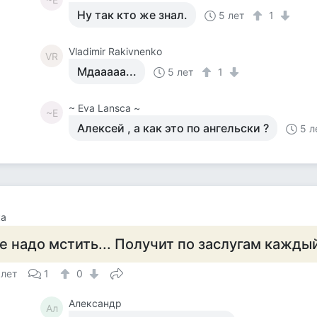
Ну так кто же знал.
5 лет
1
Vladimir Rakivnenko
VR
Мдааааа...
5 лет
1
~ Eva Lansca ~
~E
Алексей , а как это по ангельски ?
5 л
ка
е надо мстить... Получит по заслугам кажды
 лет
1
0
Александр
Ал