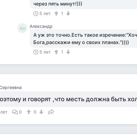
через пять минут!)))
5 лет
1
Александр
Ал
А уж это точно.Есть такое изречение:"Х
Бога,расскажи ему о своих планах."))))
5 лет
1
Сергеевна
оэтому и говорят ,что месть должна быть хо
 лет
0
0