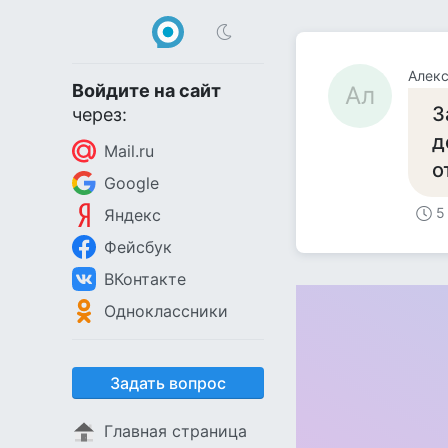
Алек
Войдите на сайт
Ал
З
через:
д
Mail.ru
о
Google
5
Яндекс
Фейсбук
ВКонтакте
Одноклассники
Задать вопрос
Главная страница