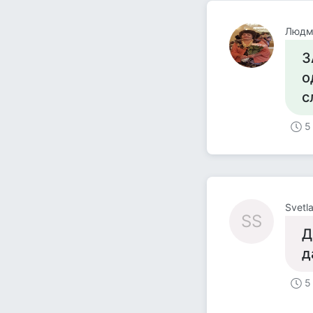
Людм
З
о
с
5
Svetl
SS
Д
д
5