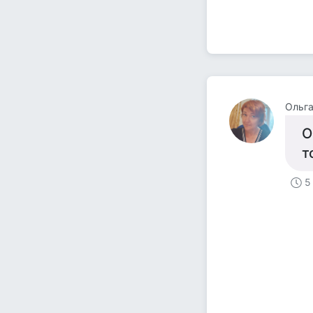
Ольг
О
т
5