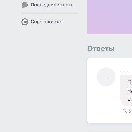
Последние ответы
Спрашивалка
Ответы
. . . .
..
П
н
с
5