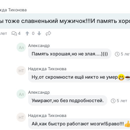
жда Тихонова
ы тоже славненький мужичок!!!И память хор
 лет
4
0
Александр
Ал
Память хорошая,но не злая....))))
5 ле
Надежда Тихонова
НТ
Ну,от скромности ещё никто не умер
Александр
Ал
Умирают,но без подробностей.
5 лет
Надежда Тихонова
НТ
Ай,как быстро работают мозги!Браво!!!