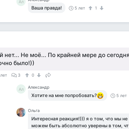
Ал
Ваша правда!
5 лет
1
а
й нет... Не моё... По крайней мере до сегод
очно было!))
 лет
3
0
Александр
Ал
Хотите на мне попробовать?
5 лет
Ольга
Интересная реакция!))) я о том, что мы не
можем быть абсолютно уверены в том, ч