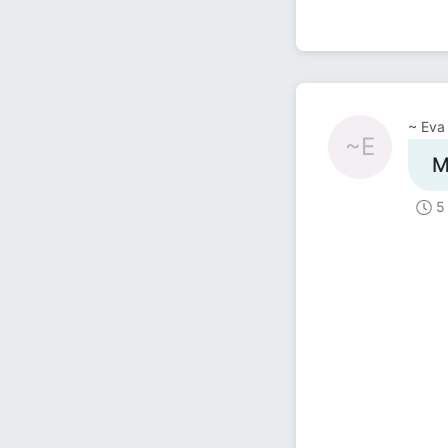
~ Eva
~E
М
5