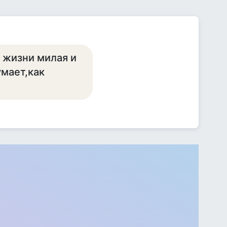
 жизни милая и
умает,как