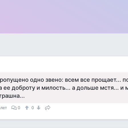
ропущено одно звено: всем все прощает... п
а ее доброту и милость... а дольше мстя... и 
трашна...
 лет
0
0