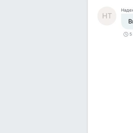
Наде
НТ
В
5