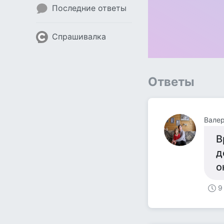
Последние ответы
Спрашивалка
Ответы
Валер
В
д
о
9