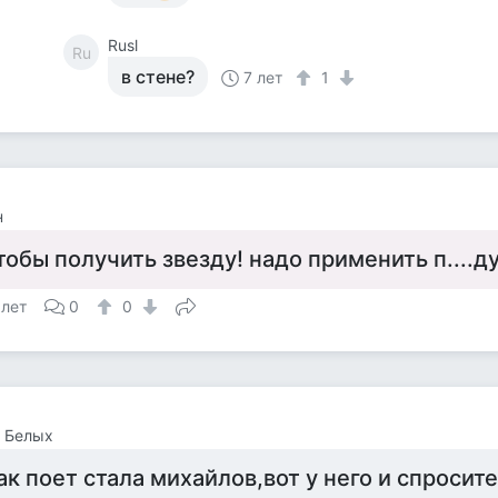
Rusl
Ru
в стене?
7 лет
1
н
тобы получить звезду! надо применить п....ду
 лет
0
0
 Белых
ак поет стала михайлов,вот у него и спросите