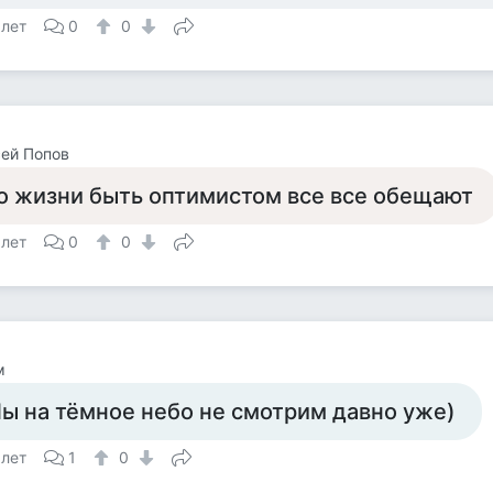
 лет
0
0
ей Попов
о жизни быть оптимистом все все обещают
 лет
0
0
м
ы на тёмное небо не смотрим давно уже)
 лет
1
0