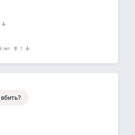
1
8 лет
1
 вбить?