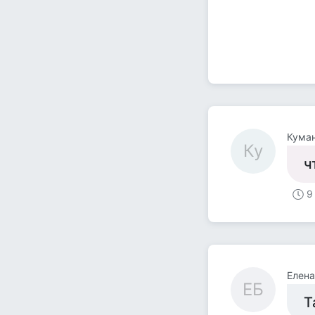
Кума
Ку
ч
9
Елена
ЕБ
Т