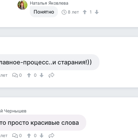
Наталья Яковлева
Понятно
8 лет
1
лавное-процесс..и старания!))
 лет
0
0
ей Чернышев
то просто красивые слова
 лет
0
0