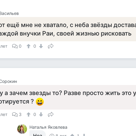
Васильев
от ещё мне не хватало, с неба звёзды достава
аждой внучки Раи, своей жизнью рисковать
 лет
0
0
Сорокин
у а зачем звезды то? Разве просто жить это 
отируется ?
 лет
3
0
Наталья Яковлева
Неа
8 лет
1