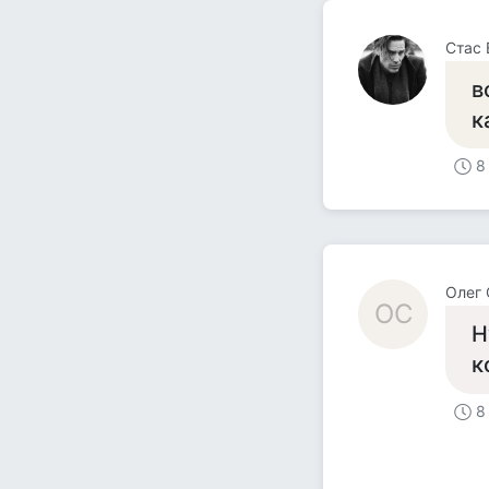
Стас 
в
к
8
Олег 
ОС
Н
к
8