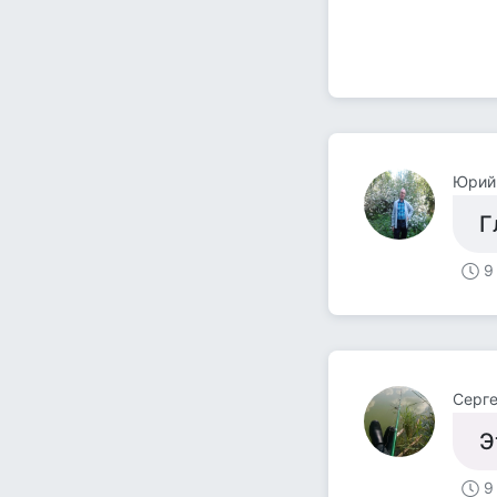
Юрий
Г
9
Серг
Э
9