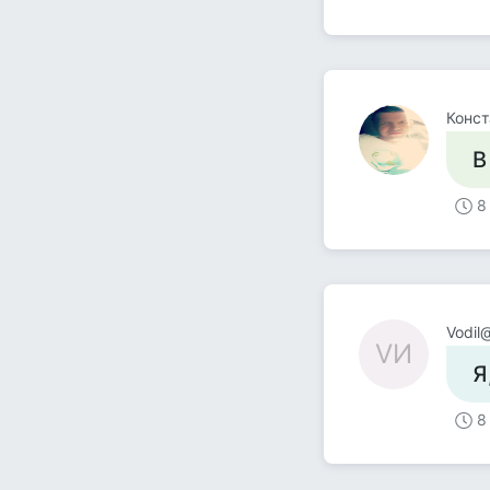
Конст
В
8
Vodil
VИ
Я
8