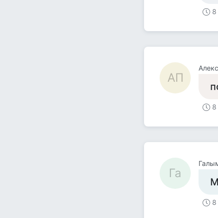
8
Алекс
АП
п
8
Галы
Га
М
8