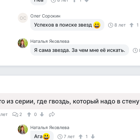
Олег Сорокин
ОС
Успехов в поиске звезд
8 лет
Наталья Яковлева
Я сама звезда. За чем мне её искать.
то из серии, где гвоздь, который надо в стену
 лет
2
0
Наталья Яковлева
Ага
7 лет
1