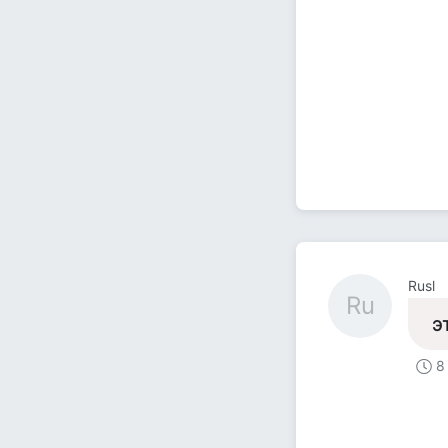
Rusl
Ru
э
8