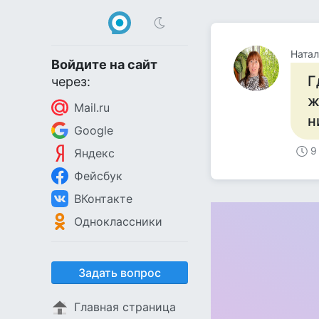
Натал
Войдите на сайт
Г
через:
ж
Mail.ru
н
Google
9
Яндекс
Фейсбук
ВКонтакте
Одноклассники
Задать вопрос
Главная страница