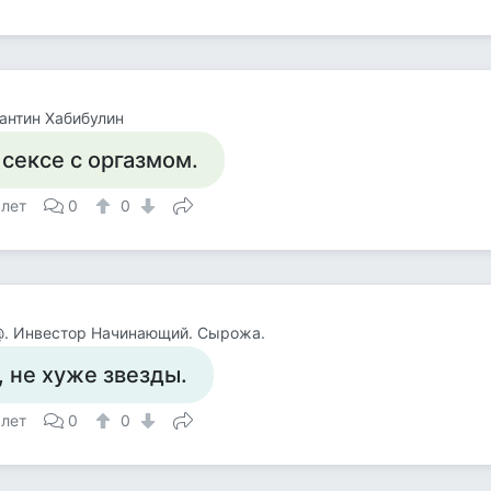
антин Хабибулин
 сексе с оргазмом.
 лет
0
0
@. Инвестор Начинающий. Сырожа.
, не хуже звезды.
 лет
0
0