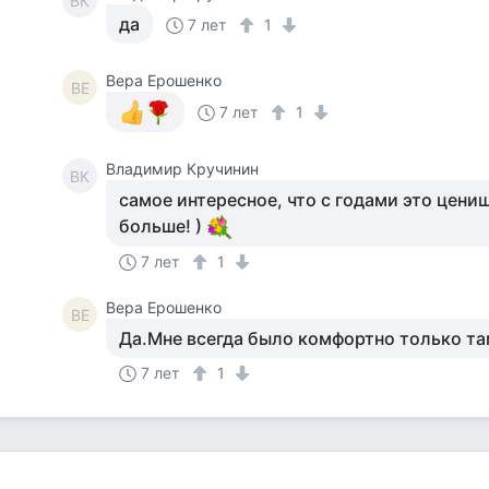
ВК
да
7 лет
1
Вера Ерошенко
ВЕ
7 лет
1
Владимир Кручинин
ВК
самое интересное, что с годами это цени
больше! )
7 лет
1
Вера Ерошенко
ВЕ
Да.Мне всегда было комфортно только та
7 лет
1