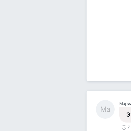
Мари
Ма
Э
7