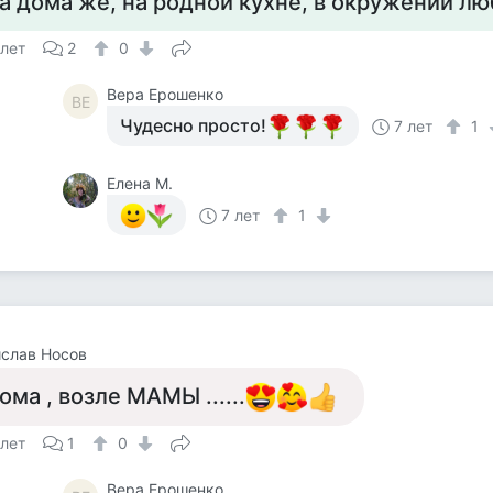
а дома же, на родной кухне, в окружении л
 лет
2
0
Вера Ерошенко
ВЕ
Чудесно просто!
7 лет
1
Елена М.
7 лет
1
слав Носов
ома , возле МАМЫ ......
 лет
1
0
Вера Ерошенко