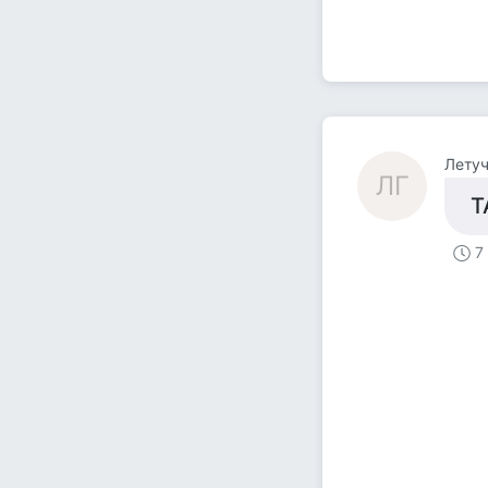
Летуч
ЛГ
Т
7