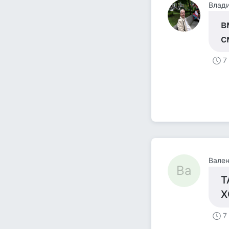
Влад
в
с
7
Вален
Ва
Т
Х
7