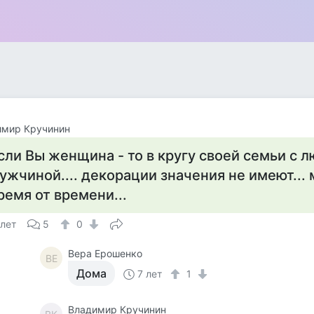
имир Кручинин
сли Вы женщина - то в кругу своей семьи с
ужчиной.... декорации значения не имеют...
ремя от времени...
 лет
5
0
Вера Ерошенко
ВЕ
Дома
7 лет
1
Владимир Кручинин