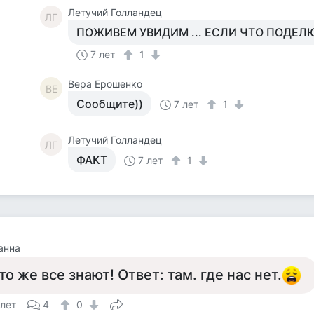
Летучий Голландец
ЛГ
ПОЖИВЕМ УВИДИМ ... ЕСЛИ ЧТО ПОДЕЛ
7 лет
1
Вера Ерошенко
ВЕ
Сообщите))
7 лет
1
Летучий Голландец
ЛГ
ФАКТ
7 лет
1
анна
то же все знают! Ответ: там. где нас нет.
 лет
4
0