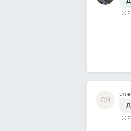
Д
7
Стани
СН
Д
7