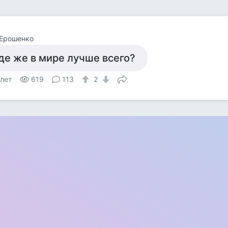
 Ерошенко
де же в мире лучше всего?
 лет
619
113
2