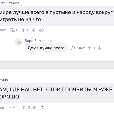
имир Новик
мире лучше всего в пустыне и народу вокруг 
мтреть не на что
 лет
1
0
Вера Ерошенко
ВЕ
Дома лучше всего
7 лет
1
тина
АМ, ГДЕ НАС НЕТ! СТОИТ ПОЯВИТЬСЯ -УЖЕ 
ОРОШО
 лет
4
0