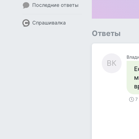
Последние ответы
Спрашивалка
Ответы
Влад
ВК
Е
м
в
7