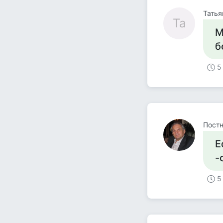
Татья
Та
М
б
5
Постн
Е
-
5