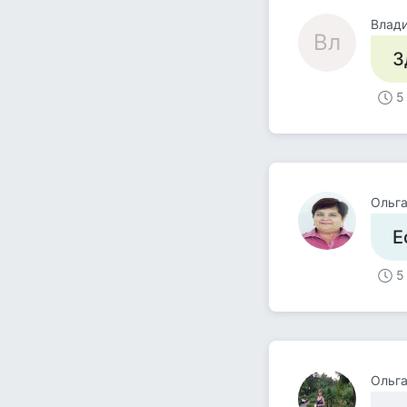
Влад
Вл
З
5
Ольг
Е
5
Ольг