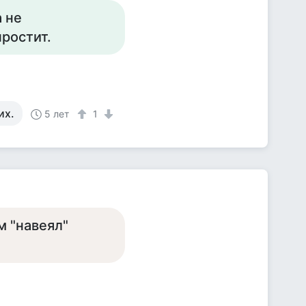
а не
простит.
их.
5 лет
1
м "навеял"