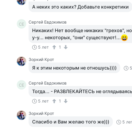
А неких это каких? Добавьте конкретики
Сергей Евдокимов
СЕ
Никаких! Нет вообще никаких "грехов", но
у-у... некоторых, "они" существуют!...
5 лет
1
Зоркий Крот
Я к этим некоторым не отношусь))))
5
Сергей Евдокимов
СЕ
Тогда... - РАЗВЛЕКАЙТЕСЬ не оглядываясь н
5 лет
1
Зоркий Крот
Спасибо и Вам желаю того же)))
5 ле