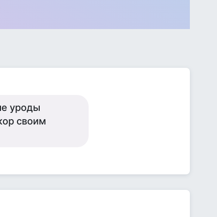
ые уроды
екор своим