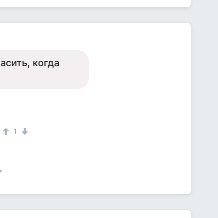
асить, когда
1