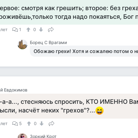
ервое: смотря как грешить; второе: без грех
роживёшь,только тогда надо покаяться, Бог 
 лет
1
0
Борец С Врагами
Обожаю грехи! Хотя и сожалею потом о н
ей Евдокимов
-а-а..., стесняюсь спросить, КТО ИМЕННО Ва
ысли, насчёт неких "грехов"?...
 лет
5
0
Зоркий Крот