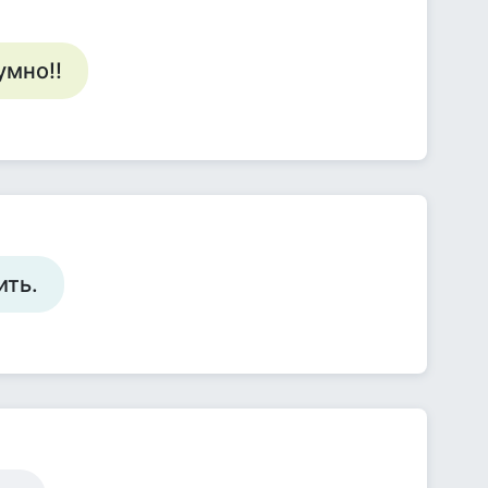
умно!!
ить.