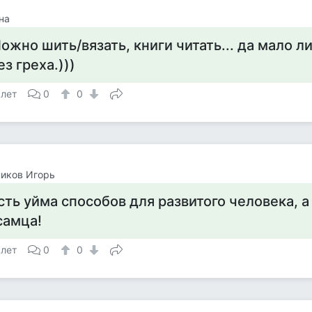
на
ожно шить/вязать, книги читать... да мало л
ез греха.)))
 лет
0
0
иков Игорь
сть уйма способов для развитого человека, а
самца!
 лет
0
0