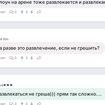
лоун на арене тоже развлекается и развлека
 лет
0
0
ей Nm
а разве это развлечение, если не грешить?
 лет
0
0
а🍁🍁🍁
азвлекаться не греша))) прям так сложно....
 лет
0
0