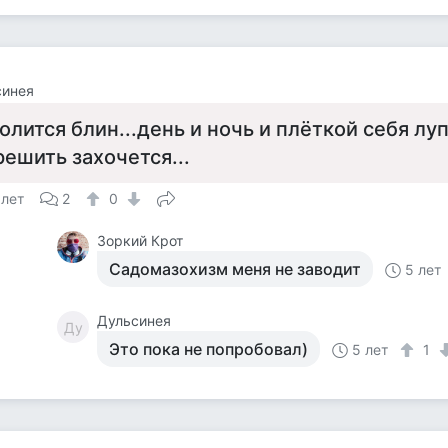
синея
олится блин...день и ночь и плёткой себя луп
решить захочется...
 лет
2
0
Зоркий Крот
Садомазохизм меня не заводит
5 лет
Дульсинея
Ду
Это пока не попробовал)
5 лет
1