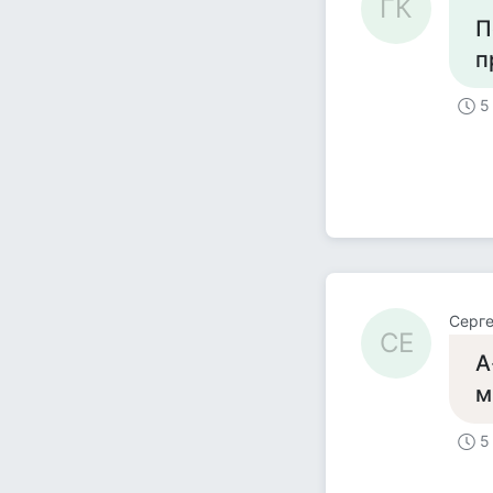
ГК
П
п
5
Серг
СЕ
А
м
5