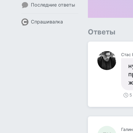
Последние ответы
Спрашивалка
Ответы
Стас 
н
п
ж
5
Галин