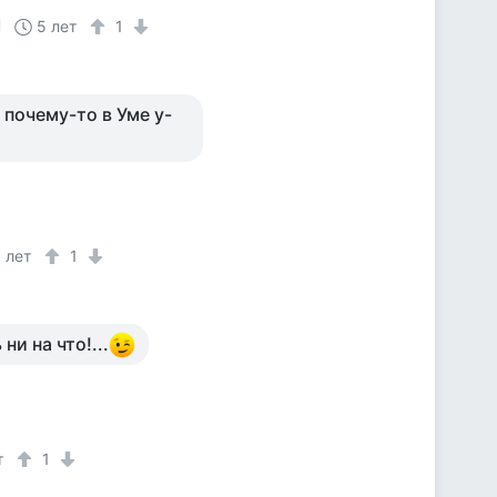
5 лет
1
 почему-то в Уме у-
 лет
1
и на что!...
т
1