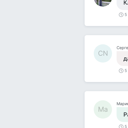
К
5
Серг
СN
д
5
Марин
Ма
Р
5