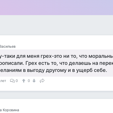
Васильев
у-таки для меня грех-это ни то, что моральн
рописали. Грех есть то, что делаешь на пер
еланиям в выгоду другому и в ущерб себе.
 лет
0
0
а Коровина