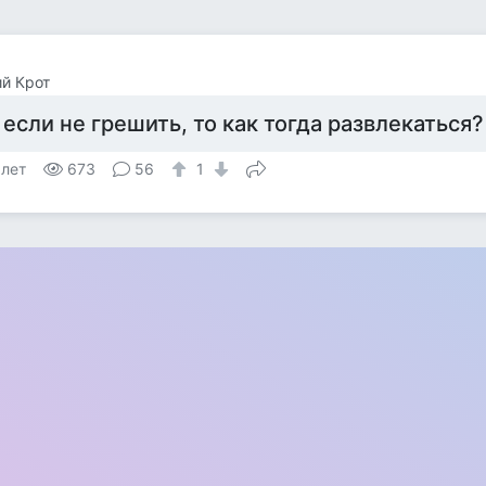
й Крот
 если не грешить, то как тогда развлекаться?
 лет
673
56
1