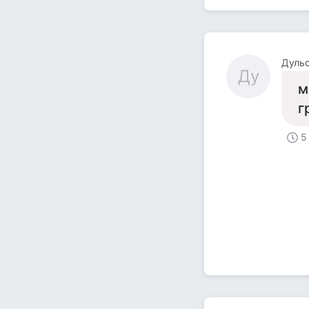
Дуль
Ду
м
г
5