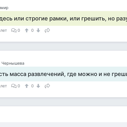
имир
десь или строгие рамки, или грешить, но раз
 лет
0
0
а Чернышева
сть масса развлечений, где можно и не греш
 лет
0
0
а