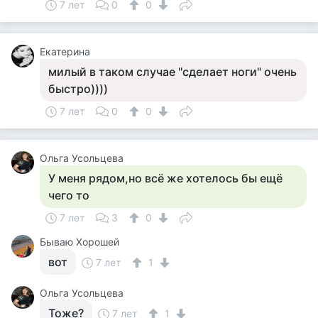
7 лет
0
0
Екатерина
милый в таком случае "сделает ноги" очень
быстро))))
7 лет
0
0
Ольга Усольцева
У меня рядом,но всё же хотелось бы ещё
чего то
7 лет
3
0
Бываю Хорошей
вот
7 лет
1
Ольга Усольцева
Тоже?
7 лет
1