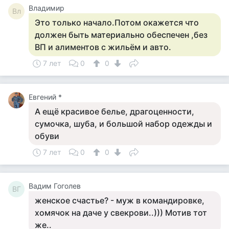
Владимир
Вл
Это только начало.Потом окажется что
должен быть материально обеспечен ,без
ВП и алиментов с жильём и авто.
7 лет
0
0
Евгений *
А ещё красивое белье, драгоценности,
сумочка, шуба, и большой набор одежды и
обуви
7 лет
0
0
Вадим Гоголев
ВГ
женское счастье? - муж в командировке,
хомячок на даче у свекрови..))) Мотив тот
же..