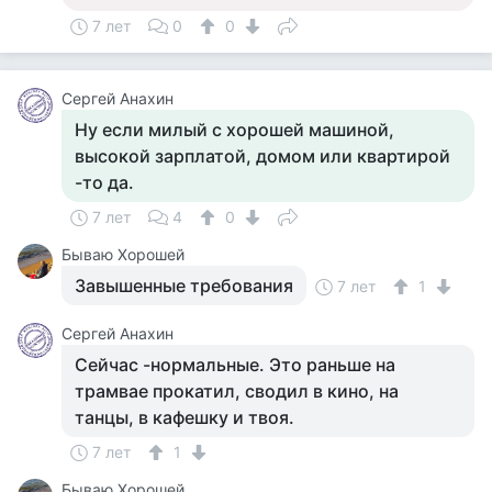
7 лет
0
0
Сергей Анахин
Ну если милый с хорошей машиной,
высокой зарплатой, домом или квартирой
-то да.
7 лет
4
0
Бываю Хорошей
Завышенные требования
7 лет
1
Сергей Анахин
Сейчас -нормальные. Это раньше на
трамвае прокатил, сводил в кино, на
танцы, в кафешку и твоя.
7 лет
1
Бываю Хорошей