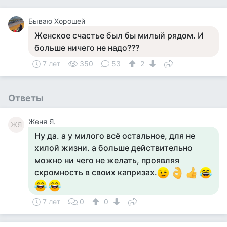
Бываю Хорошей
Женское счастье был бы милый рядом. И
больше ничего не надо???
7 лет
350
53
2
Ответы
Женя Я.
ЖЯ
Ну да. а у милого всё остальное, для не
хилой жизни. а больше действительно
можно ни чего не желать, проявляя
скромность в своих капризах.
7 лет
0
0