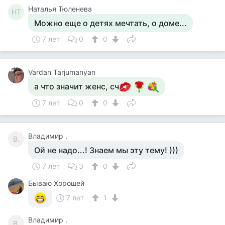
Наталья Тюленева
НТ
Можно еще о детях мечтать, о доме...
7 лет
0
0
Vardan Tarjumanyan
а что значит женс, сч
7 лет
0
0
Владимир .
В.
Ой не надо...! Знаем мы эту тему! )))
7 лет
3
0
Бываю Хорошей
7 лет
1
Владимир .
В.