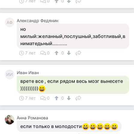
7 лет
0
0
Александр Федянин
АФ
но
милый:желанный,послушный,заботливый,в
ниматедьный..........
7 лет
0
0
Иван Иван
ИИ
врете все , если рядом весь мозг вынесете
))))))))))
7 лет
0
0
Анна Романова
если только в молодости