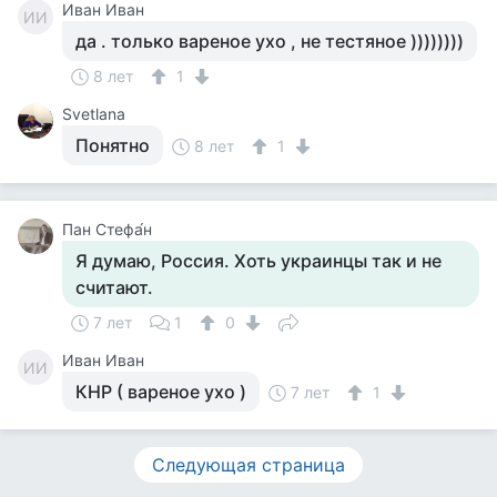
Иван Иван
ИИ
да . только вареное ухо , не тестяное ))))))))
8 лет
1
Svetlana
Понятно
8 лет
1
Пан Стефа́н
Я думаю, Россия. Хоть украинцы так и не
считают.
7 лет
1
0
Иван Иван
ИИ
КНР ( вареное ухо )
7 лет
1
Следующая страница