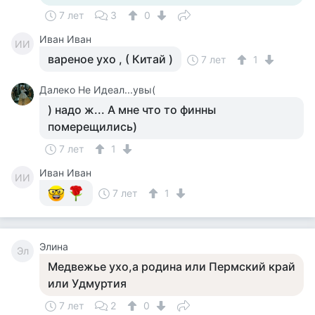
7 лет
3
0
Иван Иван
ИИ
вареное ухо , ( Китай )
7 лет
1
Далеко Не Идеал...увы(
) надо ж... А мне что то финны
померещились)
7 лет
1
Иван Иван
ИИ
7 лет
1
Элина
Эл
Медвежье ухо,а родина или Пермский край
или Удмуртия
7 лет
2
0