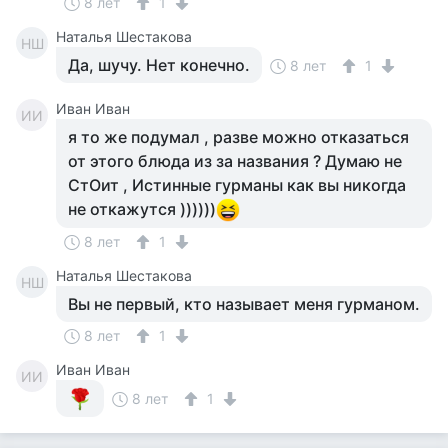
8 лет
1
Наталья Шестакова
НШ
Да, шучу. Нет конечно.
8 лет
1
Иван Иван
ИИ
я то же подумал , разве можно отказаться
от этого блюда из за названия ? Думаю не
СтОит , Истинные гурманы как вы никогда
не откажутся ))))))
8 лет
1
Наталья Шестакова
НШ
Вы не первый, кто называет меня гурманом.
8 лет
1
Иван Иван
ИИ
8 лет
1