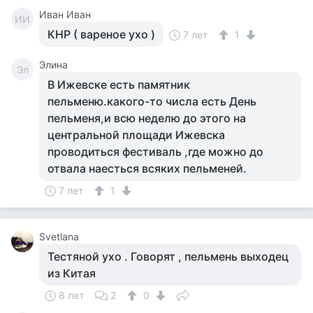
Иван Иван
ИИ
КНР ( вареное ухо )
7 лет
1
Элина
Эл
В Ижевске есть памятник
пельменю.какого-то числа есть День
пельменя,и всю неделю до этого на
центральной площади Ижевска
проводиться фестиваль ,где можно до
отвала наесться всяких пельменей.
7 лет
1
Svetlana
Тестяной ухо . Говорят , пельмень выходец
из Китая
8 лет
2
0