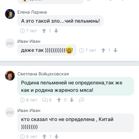
Елена Ларина
А это такой зло...чий пельмень!
7 лет
1
Иван Иван
ИИ
даже так )))))))))))
7 лет
1
Светлана Войцеховская
Родина пельменей не определена,так же
как и родина жареного мяса!
8 лет
6
0
Иван Иван
ИИ
кто сказал что не определена , Китай
)))))))))
8 лет
1