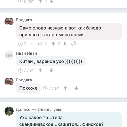
8 лет
1
Бродяга
Само слово незнаю,а вот как блюдо
пришло с татаро монголами
7 лет
2
0
Иван Иван
ИИ
Китай , вареное ухо ))))))))))
7 лет
1
Бродяга
Похоже
7 лет
1
Далеко Не Идеал...увы(
Ухо какое то...типа
скандинавское...кажется... финское?