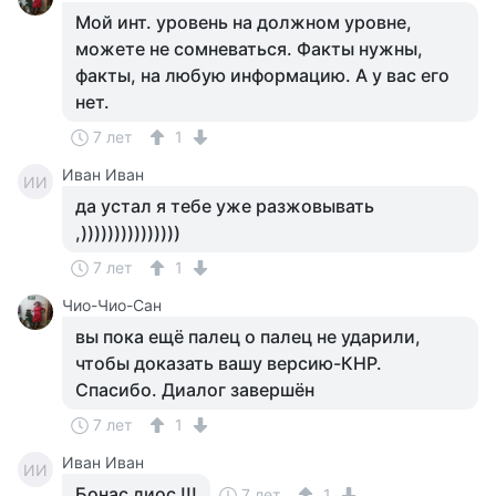
Мой инт. уровень на должном уровне,
можете не сомневаться. Факты нужны,
факты, на любую информацию. А у вас его
нет.
7 лет
1
Иван Иван
ИИ
да устал я тебе уже разжовывать
,)))))))))))))))
7 лет
1
Чио-Чио-Сан
вы пока ещё палец о палец не ударили,
чтобы доказать вашу версию-КНР.
Спасибо. Диалог завершён
7 лет
1
Иван Иван
ИИ
Бонас диос !!!
7 лет
1