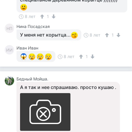
8 лет
1
Нина Посадская
НП
У меня нет корытца...
8 лет
1
Иван Иван
ИИ
8 лет
1
Бедный Мойша.
А я так и нее спрашиваю. просто кушаю .