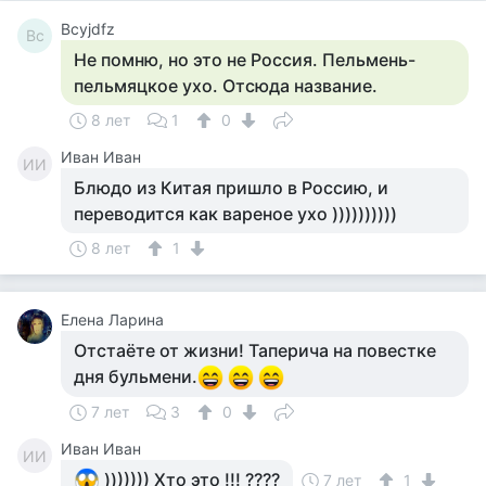
Bcyjdfz
Bc
Не помню, но это не Россия. Пельмень-
пельмяцкое ухо. Отсюда название.
8 лет
1
0
Иван Иван
ИИ
Блюдо из Китая пришло в Россию, и
переводится как вареное ухо ))))))))))
8 лет
1
Елена Ларина
Отстаёте от жизни! Таперича на повестке
дня бульмени.
7 лет
3
0
Иван Иван
ИИ
))))))) Хто это !!! ????
7 лет
1