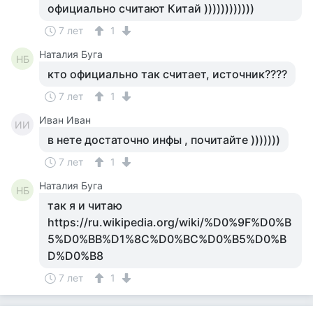
официально считают Китай ))))))))))))
7 лет
1
Наталия Буга
НБ
кто официально так считает, источник????
7 лет
1
Иван Иван
ИИ
в нете достаточно инфы , почитайте )))))))
7 лет
1
Наталия Буга
НБ
так я и читаю
https://ru.wikipedia.org/wiki/%D0%9F%D0%B
5%D0%BB%D1%8C%D0%BC%D0%B5%D0%B
D%D0%B8
7 лет
1