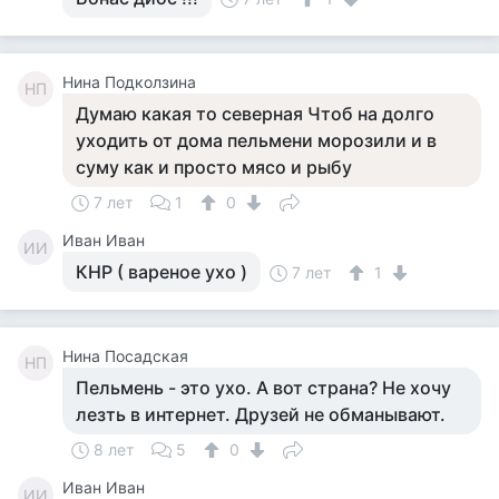
Нина Подколзина
НП
Думаю какая то северная Чтоб на долго
уходить от дома пельмени морозили и в
суму как и просто мясо и рыбу
7 лет
1
0
Иван Иван
ИИ
КНР ( вареное ухо )
7 лет
1
Нина Посадская
НП
Пельмень - это ухо. А вот страна? Не хочу
лезть в интернет. Друзей не обманывают.
8 лет
5
0
Иван Иван
ИИ