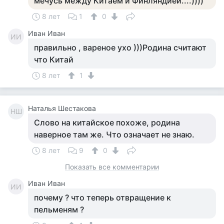
мечусь между Китаем и Финляндией....))))
8 лет
1
0
Иван Иван
ИИ
правильно , вареное ухо )))Родина считают
что Китай
8 лет
1
Наталья Шестакова
НШ
Слово на китайское похоже, родина
наверное там же. Что означает не знаю.
8 лет
9
0
Показать все комментарии
Иван Иван
ИИ
почему ? что теперь отвращение к
пельменям ?