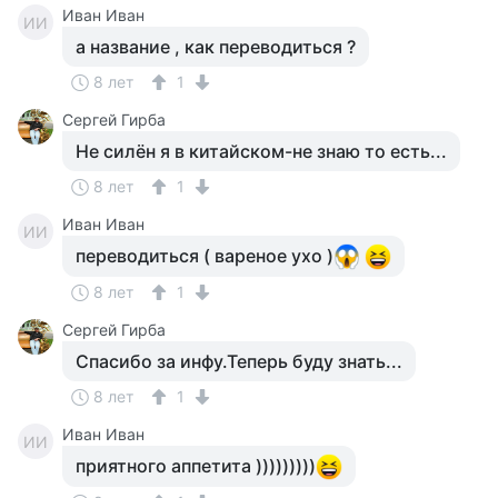
Иван Иван
ИИ
а название , как переводиться ?
8 лет
1
Сергей Гирба
Не силён я в китайском-не знаю то есть...
8 лет
1
Иван Иван
ИИ
переводиться ( вареное ухо )
8 лет
1
Сергей Гирба
Спасибо за инфу.Теперь буду знать...
8 лет
1
Иван Иван
ИИ
приятного аппетита )))))))))