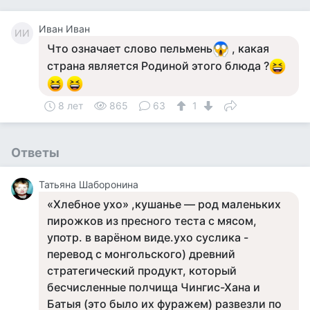
Иван Иван
ИИ
Что означает слово пельмень
, какая
страна является Родиной этого блюда ?
8 лет
865
63
1
Ответы
Татьяна Шаборонина
«Хлебное ухо» ,кушанье — род маленьких
пирожков из пресного теста с мясом,
употр. в варёном виде.ухо суслика -
перевод с монгольского) древний
стратегический продукт, который
бесчисленные полчища Чингис-Хана и
Батыя (это было их фуражем) развезли по