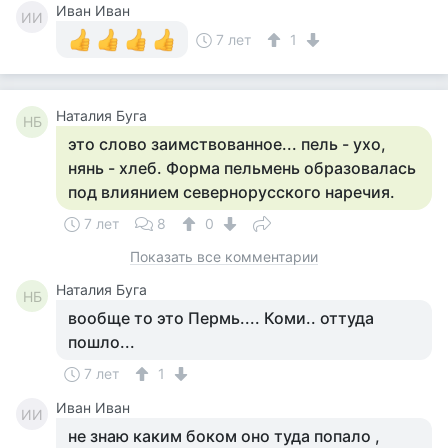
Иван Иван
ИИ
7 лет
1
Наталия Буга
НБ
это слово заимствованное... пель - ухо,
нянь - хлеб. Форма пельмень образовалась
под влиянием севернорусского наречия.
7 лет
8
0
Показать все комментарии
Наталия Буга
НБ
вообще то это Пермь.... Коми.. оттуда
пошло...
7 лет
1
Иван Иван
ИИ
не знаю каким боком оно туда попало ,