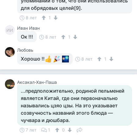
упоминаний о том, что они использовались
для обрядовых целей[9].
8 лет
1
Иван Иван
ИИ
Ок !!!
8 лет
1
Любовь
Хорошо !!
8 лет
1
Аксакал-Хан-Паша
...предположительно, родиной пельменей
является Китай, где они первоначально
назывались цзяо цзы. На это указывает
созвучность названий этого блюда —
чучвара и дюшбара.
7 лет
1
0