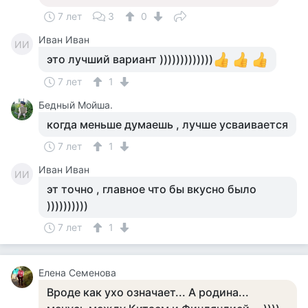
7 лет
3
0
Иван Иван
ИИ
это лучший вариант )))))))))))))
7 лет
1
Бедный Мойша.
когда меньше думаешь , лучше усваивается
7 лет
1
Иван Иван
ИИ
эт точно , главное что бы вкусно было
))))))))))
7 лет
1
Елена Семенова
Вроде как ухо означает... А родина...