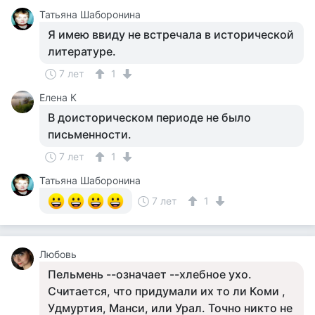
Татьяна Шаборонина
Я имею ввиду не встречала в исторической
литературе.
7 лет
1
Елена К
В доисторическом периоде не было
письменности.
7 лет
1
Татьяна Шаборонина
7 лет
1
Любовь
Пельмень --означает --хлебное ухо.
Считается, что придумали их то ли Коми ,
Удмуртия, Манси, или Урал. Точно никто не