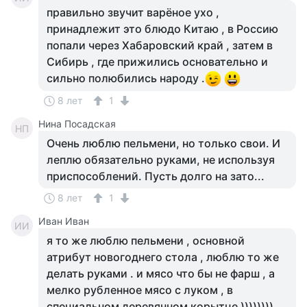
правильно звучит варёное ухо ,
принадлежит это блюдо Китаю , в Россию
попали через Хабаровский край , затем в
Сибирь , где прижились основательно и
сильно полюбились народу .
8 лет
1
Нина Посадская
НП
Очень люблю пельмени, но только свои. И
леплю обязательно руками, не используя
приспособлений. Пусть долго на зато...
8 лет
1
Иван Иван
ИИ
я то же люблю пельмени , основной
атрибут новогоднего стола , люблю то же
делать руками . и мясо что бы не фарш , а
мелко рубленное мясо с луком , в
специальном деревянном корытце ))))))))