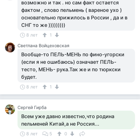
возможно и так . но сам факт остается
фактом , слово пельмень ( вареное ухо )
основательно прижилось в России , да и в
СНГ то же )))))))))
8 лет
1
Светлана Войцеховская
Вообще-то ПЕЛЬ-МЕНЬ по фино-угорски
(если я не ошибаюсь) означает ПЕЛЬ-
тесто, МЕНЬ- рука.Так же и по тюркски
будет.
8 лет
1
Сергей Гирба
Всем уже давно известно,что родина
пельменей Китай,а не Россия...
8 лет
5
0