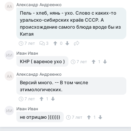
Александр Андреенко
АА
Пель - хлеб, нянь - ухо. Слово с каких-то
уральско-сибирских краёв СССР. А
происхождение самого блюда вроде бы из
Китая
7 лет
3
0
Иван Иван
ИИ
КНР ( вареное ухо )
7 лет
1
Александр Андреенко
АА
Версий много. -- В том числе
этимологических.
7 лет
1
Иван Иван
ИИ
не отрицаю )))))))
7 лет
1