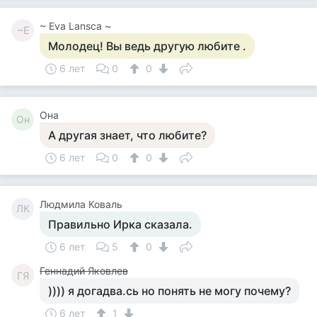
~ Eva Lansca ~
~E
Молодец! Вы ведь другую любите .
6 лет
0
0
Она
Он
А другая знает, что любите?
6 лет
0
0
Людмила Коваль
ЛК
Правильно Ирка сказала.
6 лет
5
0
Геннадий Яковлев
ГЯ
)))) я догадва.сь но понять не могу почему?
6 лет
1