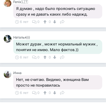
Fenix🇱🇹
Я думаю , надо было прояснить ситуацию
сразу и не давать каких либо надежд.
6 лет
0
0
Наталья)))
Может дурак , может нормальный мужик ,
понятия не имею. Мало фактов.))
6 лет
0
0
Инна
Нет, не считаю. Видимо, женщина Вам
просто не понравилась
6 лет
0
0