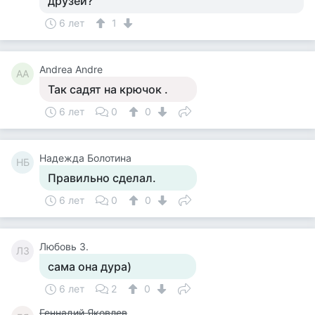
друзей?
6 лет
1
Andrea Andre
AA
Так садят на крючок .
6 лет
0
0
Надежда Болотина
НБ
Правильно сделал.
6 лет
0
0
Любовь З.
ЛЗ
сама она дура)
6 лет
2
0
Геннадий Яковлев