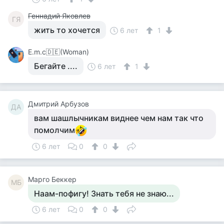
Геннадий Яковлев
ГЯ
жить то хочется
6 лет
1
Е.m.c🇩🇪(Woman)
Бегайте ....
6 лет
1
Дмитрий Арбузов
ДА
вам шашлычникам виднее чем нам так что
помолчим
6 лет
0
0
Mарго Беккер
MБ
Наам-пофигу! Знать тебя не знаю...
6 лет
0
0