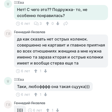
🧚‍♀️Ева
🧚‍
Нет! С чего это?? Подружка- то, не
особенно понравилась?
6 лет
3
0
Геннадий Яковлев
ГЯ
да как сказать нет острых коленок.
совершенно не картавит и главное приятная
во всех отношениях женщина а мне нужна
именно та зараза кторая и острые коленки
имеет и вообще стерва еще та
6 лет
1
🧚‍♀️Ева
🧚‍
Таки, любофффф она такая сцуука)))
6 лет
1
Геннадий Яковлев
ГЯ
))))
6 лет
1