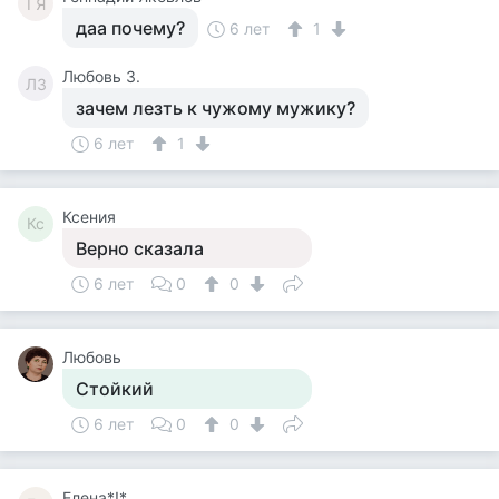
ГЯ
даа почему?
6 лет
1
Любовь З.
ЛЗ
зачем лезть к чужому мужику?
6 лет
1
Ксения
Кс
Верно сказала
6 лет
0
0
Любовь
Стойкий
6 лет
0
0
Елена*!*