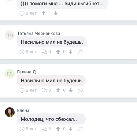
)))) помоги мне ... видишьгибнет...
6 лет
1
Татьяна Черненкова
ТЧ
Насильно мил не будешь.
6 лет
0
0
Галина Д
ГД
Насильно мил не будешь
6 лет
0
0
Елена
Молодец, что сбежал..
6 лет
8
0