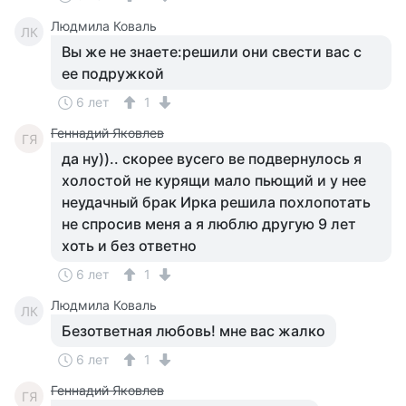
Людмила Коваль
ЛК
Вы же не знаете:решили они свести вас с
ее подружкой
6 лет
1
Геннадий Яковлев
ГЯ
да ну)).. скорее вусего ве подвернулось я
холостой не курящи мало пьющий и у нее
неудачный брак Ирка решила похлопотать
не спросив меня а я люблю другую 9 лет
хоть и без ответно
6 лет
1
Людмила Коваль
ЛК
Безответная любовь! мне вас жалко
6 лет
1
Геннадий Яковлев
ГЯ