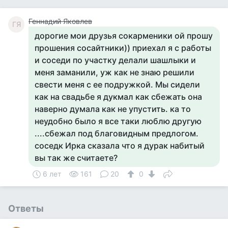
Геннадий Яковлев
ГЯ
дорогие мои друзья сокарменики ой прошу
прошения сосайтники)) приехал я с работы
и соседи по участку делали шашлыки и
меня заманили, уж как не знаю решили
свести меня с ее подружкой. Мы сидели
как на свадьбе я дукмал как сбежать она
наверно думала как не упустить. ка то
неудобно было я все таки люблю другую
....сбежал под благовидным предлогом.
соседк Ирка сказала что я дурак набитый
вы так же считаете?
6 лет
161
20
0
Ответы