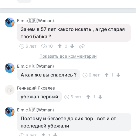
Е.m.c🇩🇪(Woman)
Зачем в 57 лет какого искать , а где старая
твоя бабка ?
6 лет
10
0
Показать все комментарии
Е.m.c🇩🇪(Woman)
А как же вы спаслись ?
6 лет
1
Геннадий Яковлев
ГЯ
убежал первый
6 лет
1
Е.m.c🇩🇪(Woman)
Поэтому и бегаете до сих пор , вот и от
последней убежали
6 лет
1