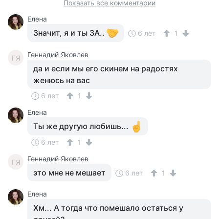
Показать все комментарии
Елена
Значит, я и ты ЗА..
6 лет
1
Геннадий Яковлев
ГЯ
да и если мы его скинем на радостях
женюсь на вас
6 лет
1
Елена
Ты же другую любишь...
6 лет
1
Геннадий Яковлев
ГЯ
это мне не мешает
6 лет
1
Елена
Хм... А тогда что помешало остаться у