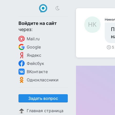
Нико
Войдите на сайт
НК
П
через:
н
Mail.ru
Google
5
Яндекс
Фейсбук
ВКонтакте
Одноклассники
Задать вопрос
Главная страница