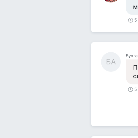
м
5
Бухга
БА
П
с
5