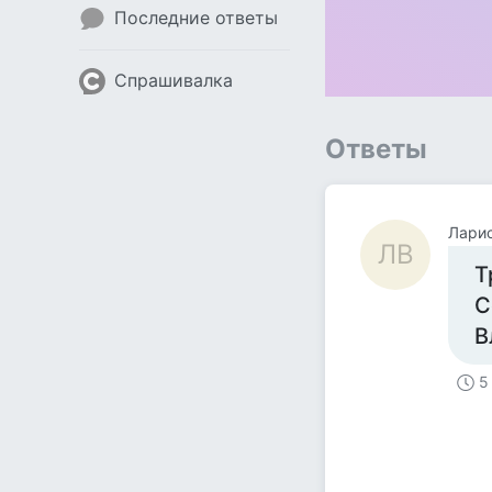
Последние ответы
Спрашивалка
Ответы
Лари
ЛВ
Т
С
В
5