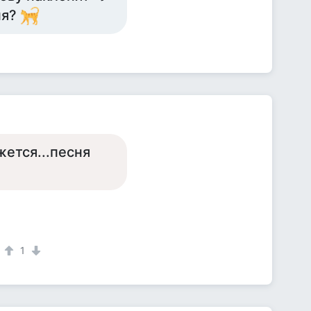
ня?
жется...песня
1