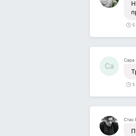
Н
п
5
Сара
Са
Т
5
Стас 
П