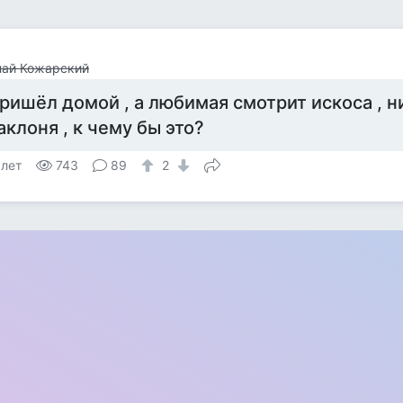
лай Кожарский
ришёл домой , а любимая смотрит искоса , н
аклоня , к чему бы это?
 лет
743
89
2