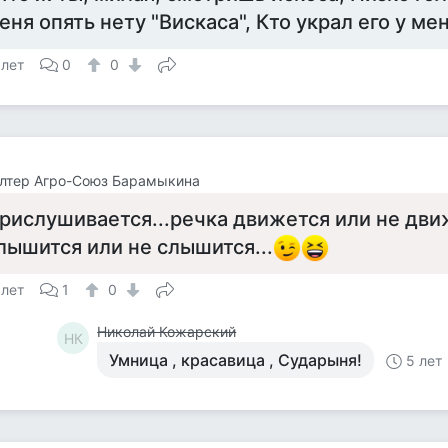
еня опять нету "Вискаса", Кто украл его у ме
 лет
0
0
лтер Агро-Союз Барамыкина
рислушивается...речка движется или не дви
лышится или не слышится...
 лет
1
0
Николай Кожарский
НК
Умница , красавица , Сударыня!
5 лет