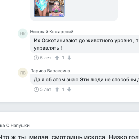
Николай Кожарский
НК
Их Оскотинивают до животного уровня , 
управлять !
5 лет
1
Лариса Вараксина
ЛВ
Да я об этом знаю Эти люди не способны 
5 лет
1
ка С Напушки
Что ж ты, милая, смотришь искоса, Низко гол