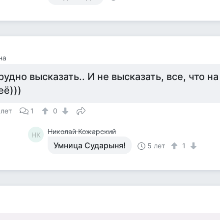
на
рудно высказать.. И не высказать, все, что на
её)))
 лет
1
0
Николай Кожарский
НК
Умница Сударыня!
5 лет
1