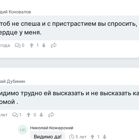
дий Коновалов
тоб не спеша и с пристрастием вы спросить, 
ердце у меня.
 года
0
1
лай Дубинин
идимо трудно ей высказать и не высказать к
омой .
 лет
1
0
Николай Кожарский
НК
Видимо да!
5 лет
1