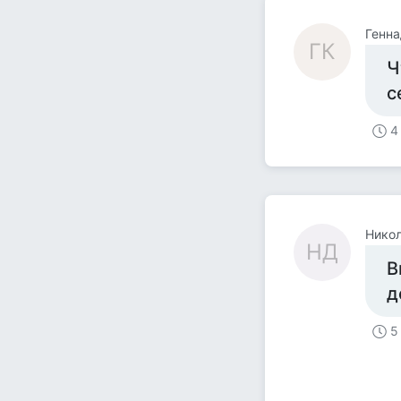
Генна
ГК
Ч
с
4
Нико
НД
В
д
5