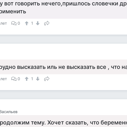
у вот говорить нечего,пришлось словечки д
рименить
 лет
0
1
рудно высказать иль не высказать все , что н
 лет
0
1
Васильев
родолжим тему. Хочет сказать, что беременн