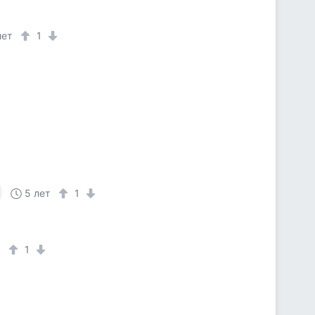
лет
1
5 лет
1
т
1