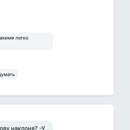
такими легко
думать
ову наклоня? -У