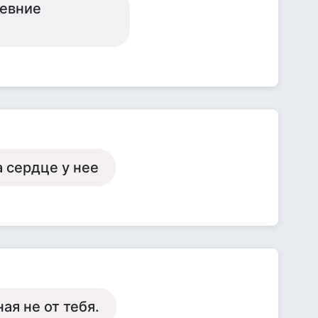
ревние
а сердце у нее
ая не от тебя.