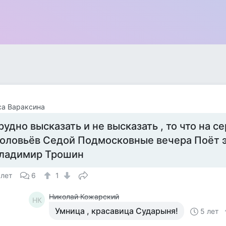
са Вараксина
рудно высказать и не высказать , то что на с
оловьёв Седой Подмосковные вечера Поёт 
ладимир Трошин
 лет
6
1
Николай Кожарский
НК
Умница , красавица Сударыня!
5 лет