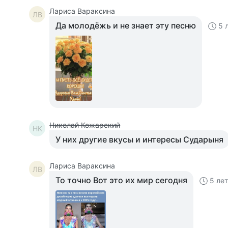
Лариса Вараксина
ЛВ
Да молодёжь и не знает эту песню
5 
Николай Кожарский
НК
У них другие вкусы и интересы Сударыня
Лариса Вараксина
ЛВ
То точно Вот это их мир сегодня
5 ле