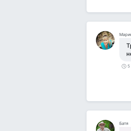
Мари
Т
н
5
Батя