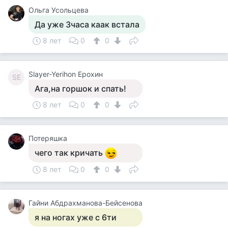
Ольга Усольцева
Да уже 3часа каак встала
8 лет
0
0
Slayer-Yerihon Ерохин
SЕ
Ага,на горшок и спать!
8 лет
0
0
Потеряшка
чего так кричать
8 лет
0
0
Гайни Абдрахманова-Бейсенова
я на ногах уже с 6ти