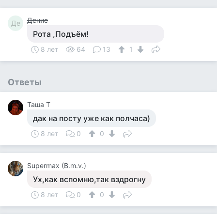
Денис
Де
Рота ,Подъём!
8 лет
64
13
1
Ответы
Таша Т
дак на посту уже как полчаса)
8 лет
0
0
Supermax (B.m.v.)
Ух,как вспомню,так вздрогну
8 лет
0
0