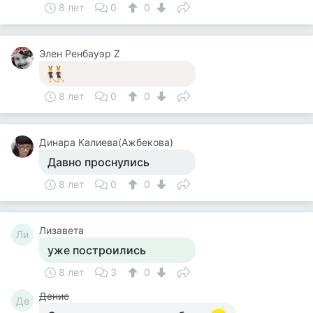
8 лет
0
0
Элен Ренбауэр Z
8 лет
0
0
Динара Калиева(Ажбекова)
Давно проснулись
8 лет
0
0
Лизавета
Ли
уже построились
8 лет
3
0
Денис
Де