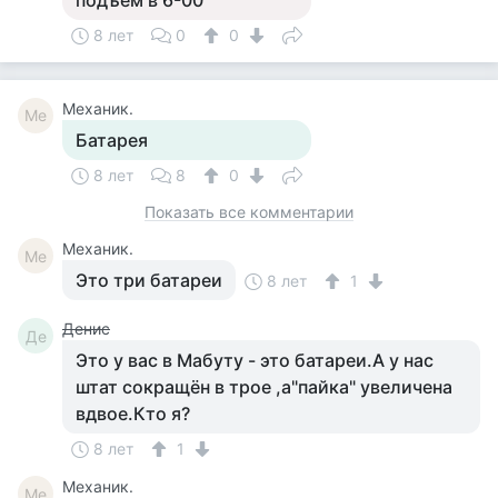
подъем в 6-00
8 лет
0
0
Механик.
Ме
Батарея
8 лет
8
0
Показать все комментарии
Механик.
Ме
Это три батареи
8 лет
1
Денис
Де
Это у вас в Мабуту - это батареи.А у нас
штат сокращён в трое ,а"пайка" увеличена
вдвое.Кто я?
8 лет
1
Механик.
Ме