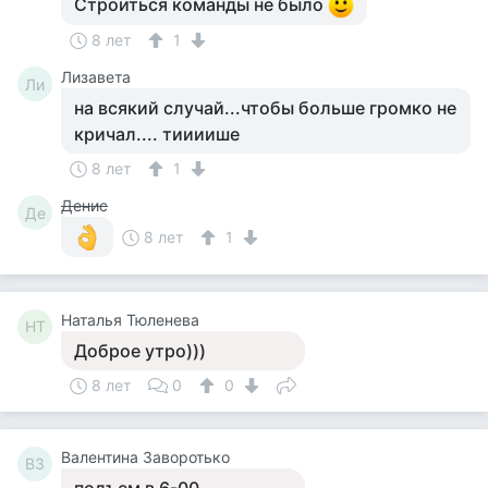
Строиться команды не было
8 лет
1
Лизавета
Ли
на всякий случай...чтобы больше громко не
кричал.... тиииише
8 лет
1
Денис
Де
8 лет
1
Наталья Тюленева
НТ
Доброе утро)))
8 лет
0
0
Валентина Заворотько
ВЗ