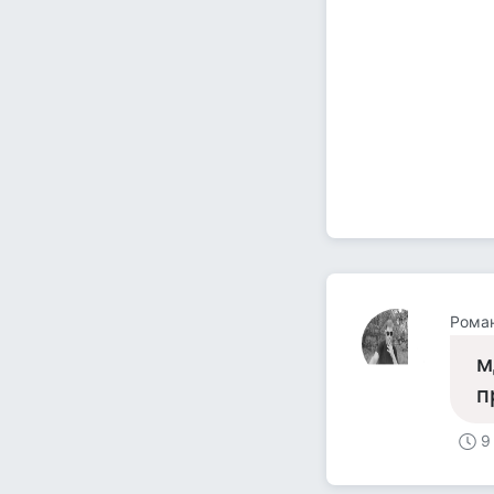
Рома
м
п
9