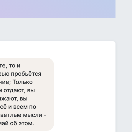
е, то и
ожью пробьётся
ние; Только
 отдают, вы
ижают, вы
сё и всем по
светлые мысли -
ай об этом.