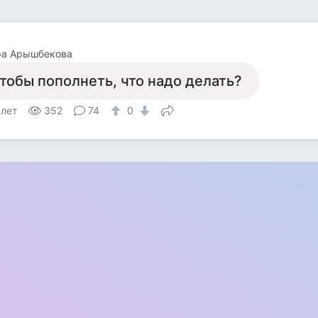
ра Арышбекова
тобы пополнеть, что надо делать?
 лет
352
74
0