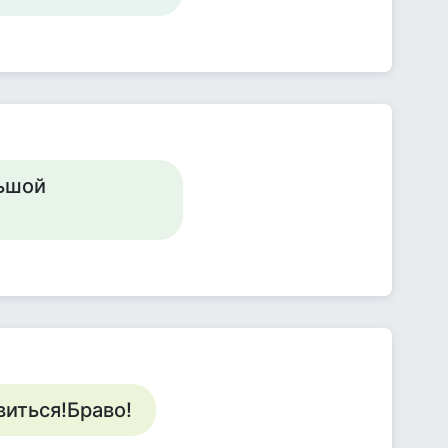
льшой
иться!Браво!