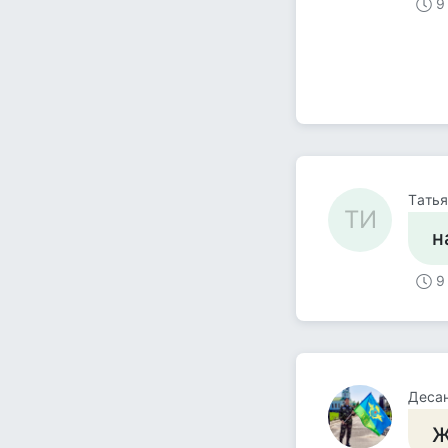
9
Тaтья
ТИ
н
9
Деса
Ж