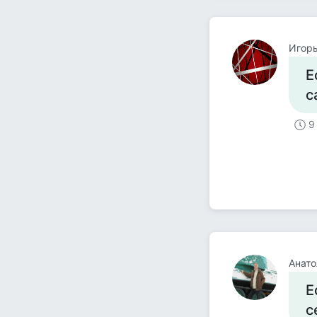
Игор
Е
с
9
Анат
Е
с