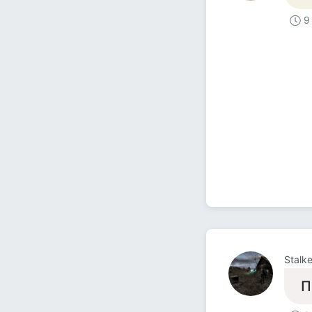
9
Stalk
П