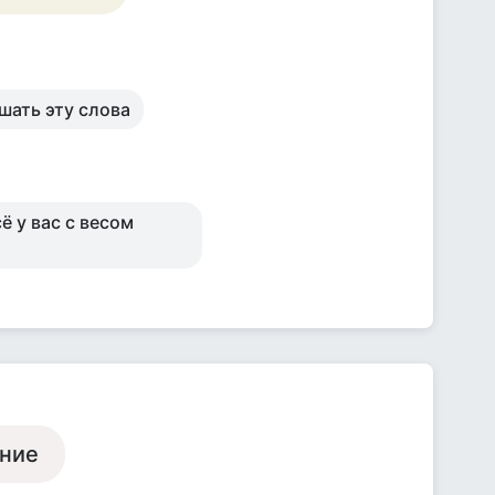
ышать эту слова
ё у вас с весом
ание