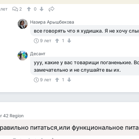
 лет
2
0
Назира Арышбекова
все говорять что я худишка. Я не хочу сл
9 лет
1
Десант
ууу, какие у вас товарищи поганенькие. Вс
замечательно и не слушайте вы их.
9 лет
1
er 42 Region
равильно питаться,или функциональное пит