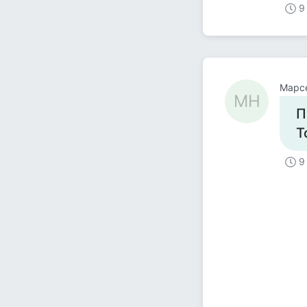
9
Марс
МН
П
Т
9