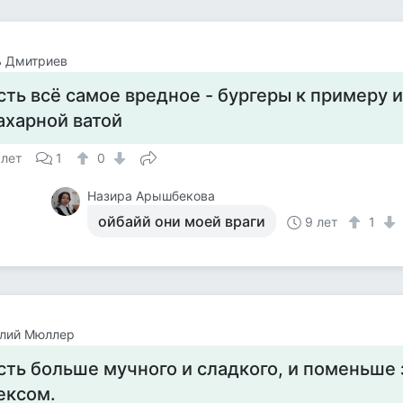
ь Дмитриев
сть всё самое вредное - бургеры к примеру и
ахарной ватой
 лет
1
0
Назира Арышбекова
ойбайй они моей враги
9 лет
1
олий Мюллер
сть больше мучного и сладкого, и поменьше
ексом.