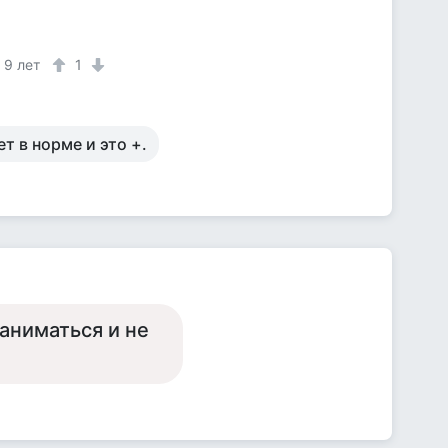
9 лет
1
т в норме и это +.
 заниматься и не