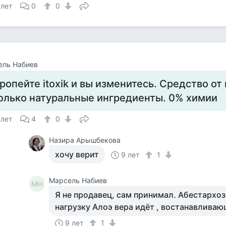
 лет
0
0
ель Набиев
ропейте itoxik и вы изменитесь. Средство от
олько натуральные ингредиенты. 0% химии
 лет
4
0
Назира Арышбекова
хочу верит
9 лет
1
Марсель Набиев
МН
Я не продавец, сам принимал. Абестархоз
нагрузку Алоэ вера идёт , востанавлива
9 лет
1