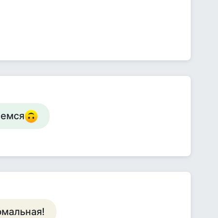
аемся
рмальная!