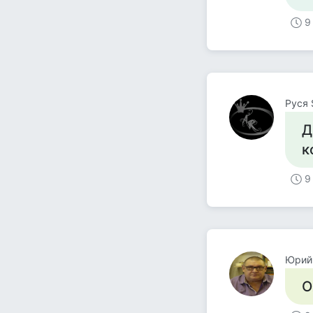
9
Руся S
Д
к
9
Юрий
О