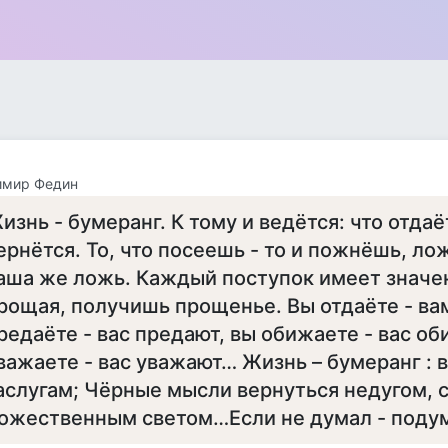
имир Федин
изнь - бумеранг. К тому и ведётся: что отдаёт
ернётся. То, что посеешь - то и пожнёшь, л
аша же ложь. Каждый поступок имеет значе
рощая, получишь прощенье. Вы отдаёте - вам
редаёте - вас предают, вы обижаете - вас об
важаете - вас уважают… Жизнь – бумеранг : в
аслугам; Чёрные мысли вернуться недугом, 
ожественным светом…Если не думал - подум