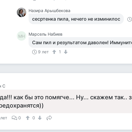
Назира Арышбекова
сесртенка пила, нечего не изминилос
Марсель Набиев
МН
Сам пил и результатом даволен! Иммуните
9 лет
1
н C
да!!! как бы это помягче... Ну... скажем так..
редохранятся))
 лет
0
0