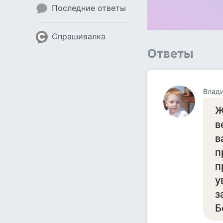
Последние ответы
Спрашивалка
Ответы
Влад
Ж
в
в
п
п
у
з
Б