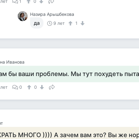
 лет
1
0
Назира Арышбекова
да
9 лет
1
на Иванова
ам бы ваши проблемы. Мы тут похудеть пыт
 лет
0
0
нт
РАТЬ МНОГО )))) А зачем вам это? Вы же но