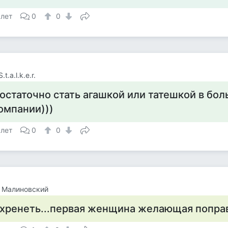
 лет
0
0
.t.a.l.k.e.r.
остаточно стать агашкой или татешкой в бо
омпании)))
 лет
0
0
 Малиновский
хренеть...первая женщина желающая поправ