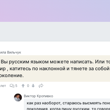
ила Вильчук
 Вы русским языком можете написать. Или то
ир , катитесь по наклонной и тянете за соб
околение.
 лет
5
0
Виктор Кропивко
как раз наоборот, стараюсь высмеять пон
поколения, когда пишу русским, то говоря