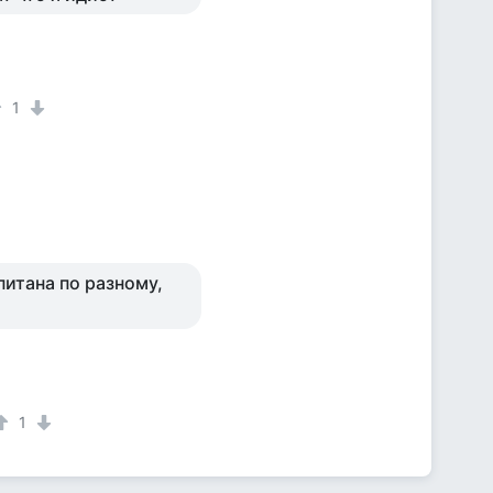
1
питана по разному,
1