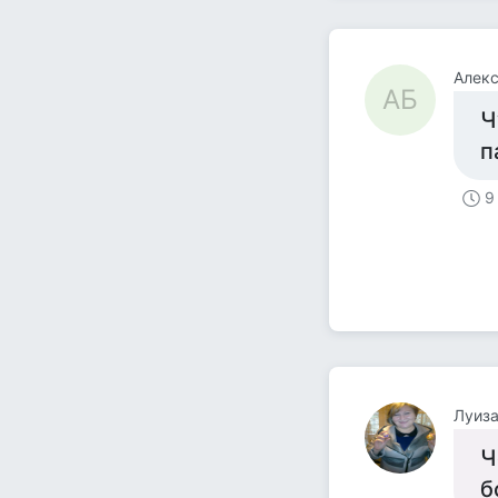
Алекс
АБ
Ч
п
9
Луиз
Ч
б