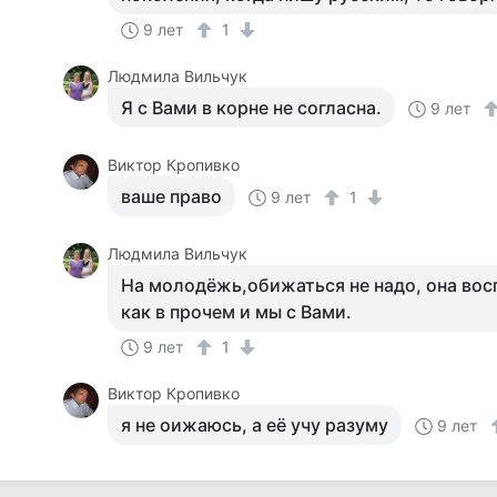
9 лет
1
Людмила Вильчук
Я с Вами в корне не согласна.
9 лет
Виктор Кропивко
ваше право
9 лет
1
Людмила Вильчук
На молодёжь,обижаться не надо, она вос
как в прочем и мы с Вами.
9 лет
1
Виктор Кропивко
я не оижаюсь, а её учу разуму
9 лет