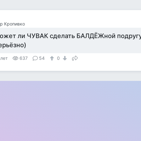
р Кропивко
ожет ли ЧУВАК сделать БАЛДЁЖной подруг
ерьёзно)
 лет
637
54
0