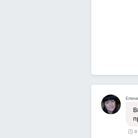
Елена
В
п
9