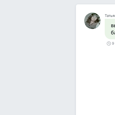
Татья
в
б
9