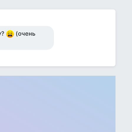
у?
(очень