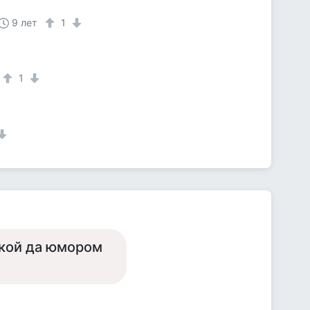
9 лет
1
1
вкой да юмором