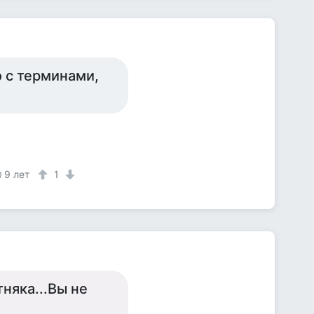
о с терминами,
9 лет
1
няка...Вы не