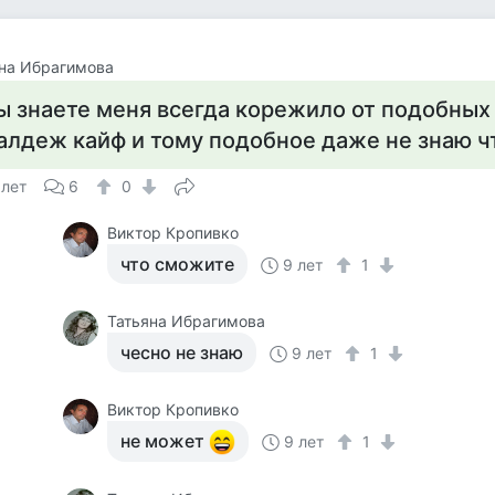
на Ибрагимова
ы знаете меня всегда корежило от подобных 
алдеж кайф и тому подобное даже не знаю ч
 лет
6
0
Виктор Кропивко
что сможите
9 лет
1
Татьяна Ибрагимова
чесно не знаю
9 лет
1
Виктор Кропивко
не может
9 лет
1