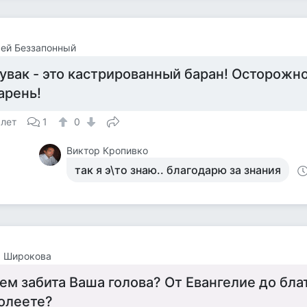
ей Беззапонный
увак - это кастрированный баран! Осторожн
арень!
 лет
1
0
Виктор Кропивко
так я э\то знаю.. благодарю за знания
а Широкова
ем забита Ваша голова? От Евангелие до блат
олеете?