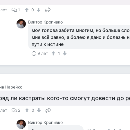
 лет
1
0
Виктор Кропивко
моя голова забита многим, но больше сло
мне всё равно, а болею я дано и болезнь 
пути к истине
9 лет
1
на Нарейко
ряд ли кастраты кого-то смогут довести до р
 лет
2
0
Виктор Кропивко