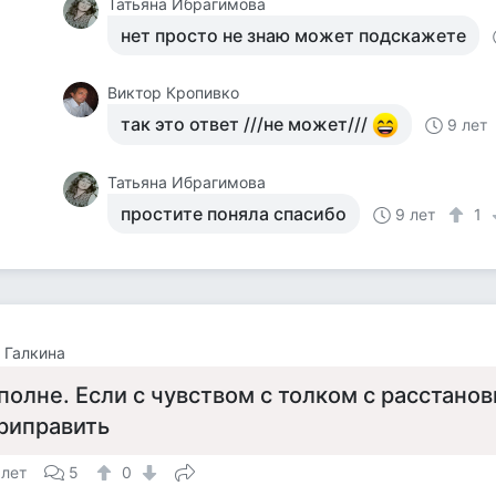
Татьяна Ибрагимова
нет просто не знаю может подскажете
Виктор Кропивко
так это ответ ///не может///
9 лет
Татьяна Ибрагимова
простите поняла спасибо
9 лет
1
 Галкина
полне. Если с чувством с толком с расстано
риправить
 лет
5
0