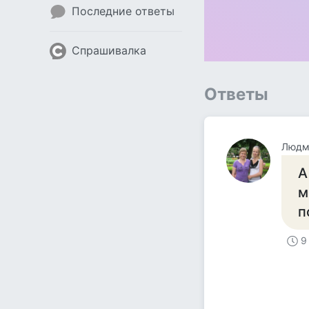
Последние ответы
Спрашивалка
Ответы
Людм
А
м
п
9