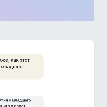
же, как этот
ой младшее
ятия у младшего
т что я идиот