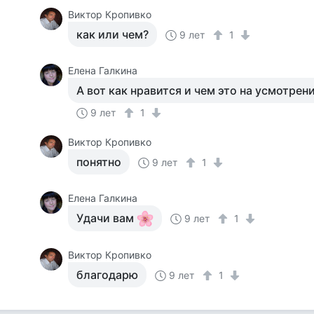
Виктор Кропивко
как или чем?
9 лет
1
Елена Галкина
А вот как нравится и чем это на усмотрен
9 лет
1
Виктор Кропивко
понятно
9 лет
1
Елена Галкина
Удачи вам
9 лет
1
Виктор Кропивко
благодарю
9 лет
1