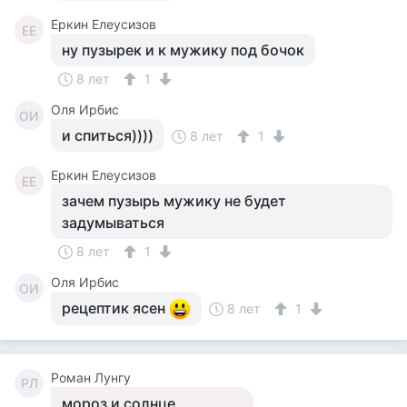
Еркин Елеусизов
ЕЕ
ну пузырек и к мужику под бочок
8 лет
1
Оля Ирбис
ОИ
и спиться))))
8 лет
1
Еркин Елеусизов
ЕЕ
зачем пузырь мужику не будет
задумываться
8 лет
1
Оля Ирбис
ОИ
рецептик ясен
8 лет
1
Роман Лунгу
РЛ
мороз и солнце