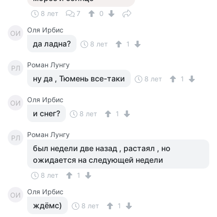
8 лет
7
0
Оля Ирбис
ОИ
да ладна?
8 лет
1
Роман Лунгу
РЛ
ну да , Тюмень все-таки
8 лет
1
Оля Ирбис
ОИ
и снег?
8 лет
1
Роман Лунгу
РЛ
был недели две назад , растаял , но
ожидается на следующей недели
8 лет
1
Оля Ирбис
ОИ
ждёмс)
8 лет
1