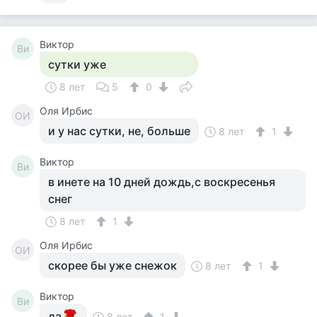
Виктор
Ви
сутки уже
8 лет
5
0
Оля Ирбис
ОИ
и у нас сутки, не, больше
8 лет
1
Виктор
Ви
в инете на 10 дней дождь,с воскресенья
снег
8 лет
1
Оля Ирбис
ОИ
скорее бы уже снежок
8 лет
1
Виктор
Ви
да
8 лет
1