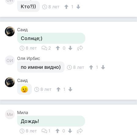
Кто?))
8 лет
1
Саид
Солнце;)
8 лет
2
0
Оля Ирбис
ОИ
по имени видно)
8 лет
1
Саид
8 лет
1
Мила
Ми
Дождь!
8 лет
1
0