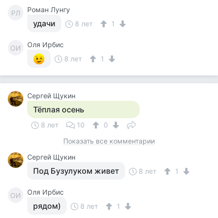
Роман Лунгу
РЛ
удачи
8 лет
1
Оля Ирбис
ОИ
8 лет
1
Сергей Щукин
Тёплая осень
8 лет
10
0
Показать все комментарии
Сергей Щукин
Под Бузулуком живет
8 лет
1
Оля Ирбис
ОИ
рядом)
8 лет
1