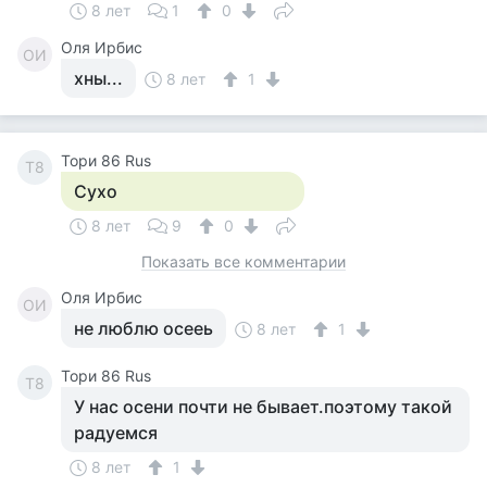
8 лет
1
0
Оля Ирбис
ОИ
хны...
8 лет
1
Тори 86 Rus
Т8
Сухо
8 лет
9
0
Показать все комментарии
Оля Ирбис
ОИ
не люблю осееь
8 лет
1
Тори 86 Rus
Т8
У нас осени почти не бывает.поэтому такой
радуемся
8 лет
1