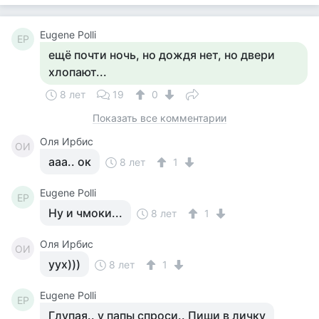
Eugene Polli
EP
ещё почти ночь, но дождя нет, но двери
хлопают...
8 лет
19
0
Показать все комментарии
Оля Ирбис
ОИ
ааа.. ок
8 лет
1
Eugene Polli
EP
Ну и чмоки...
8 лет
1
Оля Ирбис
ОИ
уух)))
8 лет
1
Eugene Polli
EP
Глупая.. у папы спроси.. Пиши в личку