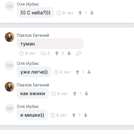
Оля Ирбис
ОИ
))) С неба?)))
8 лет
1
Павлов Евгений
туман
8 лет
3
0
Оля Ирбис
ОИ
уже легче))
8 лет
1
Павлов Евгений
как ежики
8 лет
1
Оля Ирбис
ОИ
и мишки))
8 лет
1