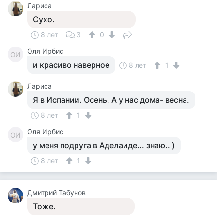
Лариса
Сухо.
8 лет
3
0
Оля Ирбис
ОИ
и красиво наверное
8 лет
1
Лариса
Я в Испании. Осень. А у нас дома- весна.
8 лет
1
Оля Ирбис
ОИ
у меня подруга в Аделаиде... знаю.. )
8 лет
1
Дмитрий Табунов
Тоже.