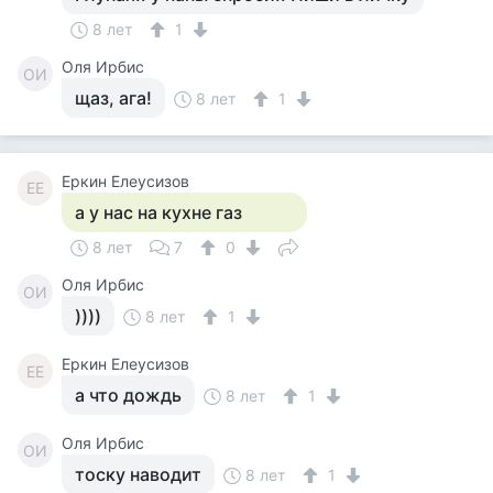
8 лет
1
Оля Ирбис
ОИ
щаз, ага!
8 лет
1
Еркин Елеусизов
ЕЕ
а у нас на кухне газ
8 лет
7
0
Оля Ирбис
ОИ
))))
8 лет
1
Еркин Елеусизов
ЕЕ
а что дождь
8 лет
1
Оля Ирбис
ОИ
тоску наводит
8 лет
1