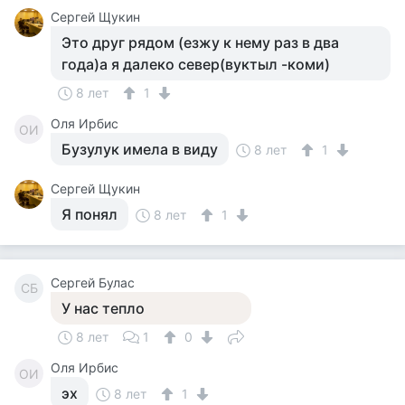
Сергей Щукин
Это друг рядом (езжу к нему раз в два
года)а я далеко север(вуктыл -коми)
8 лет
1
Оля Ирбис
ОИ
Бузулук имела в виду
8 лет
1
Сергей Щукин
Я понял
8 лет
1
Сергей Булас
СБ
У нас тепло
8 лет
1
0
Оля Ирбис
ОИ
эх
8 лет
1