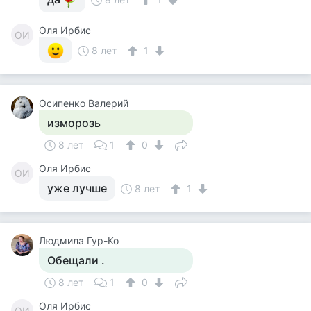
Оля Ирбис
ОИ
8 лет
1
Осипенко Валерий
изморозь
8 лет
1
0
Оля Ирбис
ОИ
уже лучше
8 лет
1
Людмила Гур-Ко
Обещали .
8 лет
1
0
Оля Ирбис
ОИ